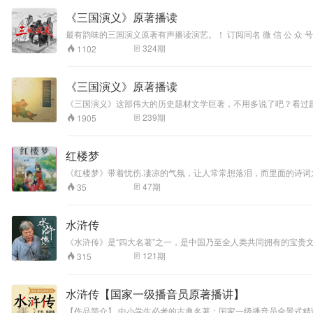
《三国演义》原著播读
最有韵味的三国演义原著有声播读演艺。！ 订阅同名 微 信 公 众 号 
演义（原著朗读），敬请各位听众赏析！ ​各位朋友大家好，本公众号致力于公版书籍的经典名著朗读。 欢迎各位
324
期
1102
毫无理由的流传到今天的！有些书籍，被不断的再版、重印，本身
间，陪伴您一起阅读，经典的文学名著。 在
《三国演义》原著播读
《三国演义》这部伟大的历史题材文学巨著，不用多说了吧？看过
来听吧！听水青为您读原著，原汁原味，敬请各位关注！shuiqingd
239
期
1905
红楼梦
《红楼梦》带着忧伤.凄凉的气氛，让人常常想落泪，而里面的诗
之梦！
47
期
35
水浒传
《水浒传》是“四大名著”之一，是中国乃至全人类共同拥有的宝
力求让读者感受古典名著经久不衰的魅力同时，享受到名家演播的听觉盛宴。 演播者徐平，中央戏剧学院台词教研室主任，现为中国广电部金话筒奖评委，北京市与教育部国家“台词精品课
121
期
315
聘参与中央电视台节目主持人的评审与培训工作，以及主持人大赛
记》、《中原突围》、《邓小平》、《冼星海》等多部电视剧中扮演主要角色。曾经为中央人民广播
《水浒传》的演播当中，江湖气息十足，再现了绿林中英雄豪杰的
水浒传【国家一级播音员原著播讲】
【作品简介】 中小学生必考的古典名著；国家一级播音员全景式精