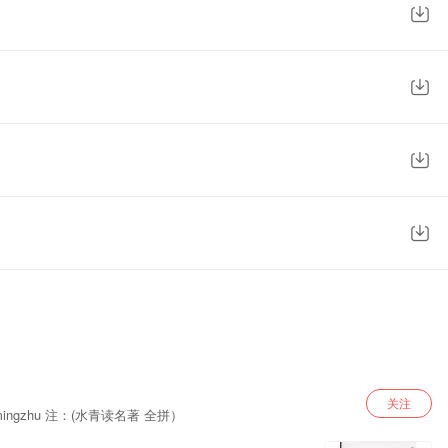
关注
用声音演绎文字，在你的空闲让心灵飞扬，漫游古今中外的文学天地。听原著，听名著，水青给你不一样的体验！微o信o公0众0号：shuiqingdumingzhu 注：(水青读名著 全拼）