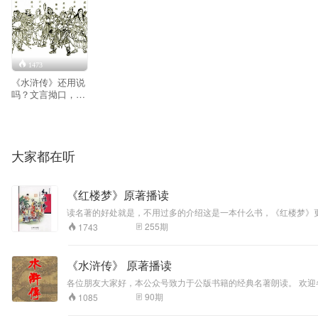
1473
《水浒传》还用说
吗？文言拗口，读
不下去，听我说就
是了。 请关注
gongzhonghao《水
青读名著》有声
大家都在听
音、有文本。边听
边看！
《红楼梦》原著播读
读名著的好处就是，不用过多的介绍这是一本什么书，《红楼梦》
原著，反而轻松易懂。这一点颇受鼓励。 《红楼梦》这样一部伟大的作
255
期
1743
《水浒传》 原著播读
各位朋友大家好，本公众号致力于公版书籍的经典名著朗读。 欢迎各位的关注收听！ 历史上很多书，莫名其妙的就没有了，这真的是一件很可惜的事情。但是，没有一本
不断的再版、重印，本身就是经典，值得我们每一代读者用心阅读
90
期
1085
在这里，期待您将本频道，推送给您的朋友、亲人！