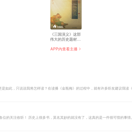
1905
《三国演义》这部
伟大的历史题材文
学巨著，不用多说
APP内查看主播
了吧？看过剧、玩
过游戏、刘、关、
张、吕布、曹操、
司马、诸葛等
等、、、俱都耳熟
能详，但您读过原
著吗？ 肯定想过，
冲动过。没时间、
更是如此，只说说我将怎样读？在读播《金瓶梅》的过程中，就有许多听友建议我读
读不下去等等。 那
品，终于可以下决心开始读了。敬请各位关注！shuiqingdumingzhu（水青读
就来听吧！听水青
为您读原著，原汁
原味，敬请各位关
注！
shuiqingdumingzhu（水
书，是毫无理由的流传到今天的！有些书籍，被
青读名著）公号。
，品味其中的价值。经典的书籍，仅仅阅读一遍是远远不够的。所以加入曦爸读经典