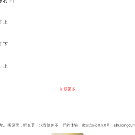
家村 四
 上
 下
 上
加载更多