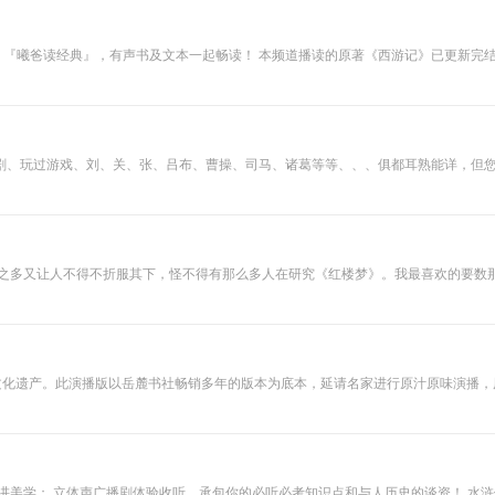
『曦爸读经典』，有声书及文本一起畅读！ ​​本频道播读的原著《西游记》已更新完结，《红楼
的关注收听！ 历史上很多书，莫名其妙的就没有了，这真的是一件很可惜的事情。但是，没有一本书，是
就是经典，值得我们每一代读者用心阅读，品味其中的价值。经典的书籍，仅仅阅读
这里，期待您将本频道，推送给您的朋友、亲人！
剧、玩过游戏、刘、关、张、吕布、曹操、司马、诸葛等等、、、俱都耳熟能详，但您
umingzhu（水青读名著）公号。
词之多又让人不得不折服其下，怪不得有那么多人在研究《红楼梦》。我最喜欢的要数
贵文化遗产。此演播版以岳麓书社畅销多年的版本为底本，延请名家进行原汁原味演播
”课程负责人。徐平老师长期受
等赛事的评委工作。曾为《三国演义》（央视版）等多部电影电视剧配音，并参加多
电台与北京人民广播电台录制多部长篇小说。 在《水浒传》的演播中，徐平老师将专业的表演、台词功底，运用到对
故事，男女老少，善恶娇憨，从徐平老师的声音中活了过来。营造了一个以梁山好汉
讲美学； 立体声广播剧体验收听，承包你的必听必考知识点和与人历史的谈资！ 水