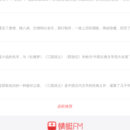
，适逢金兵南侵，在朝廷主战派的支持下全体上阵。然而主和派投降卖国，割地赔款，
刻画得惟妙惟肖，栩栩如生。李逵的心粗胆大，率直忠诚，鲁达的粗中有细，仗义刚
播简介】浩然，国家一级播音员，担任多部有声小说演播人，播讲细腻代入感强，代
遇见了唐僧、猪八戒、沙僧和白龙马，西行取经，一路上历经艰险，降妖除魔，经历
工，深刻地描绘出明朝时期的社会生活状况。《西游记》是中国神魔小说的经典之作，
间广为流传，各式各样的版本层出不穷。明代刊本有六种，清代刊本、抄本也有七种
篇小说的先河，与《红楼梦》《三国演义》《西游记》并称为“中国古典文学四大名著
他们在奸臣当道、民不聊生的时代，由反抗官府、聚义梁山到接受招安、南征北战，终
是获取知识的一种捷径之路。《三国演义》是中国古代文学的经典之作，凝聚了几千
是五千多年中华文明中短暂而精彩的霎那，让人为之心动、为之神往。
必听推荐