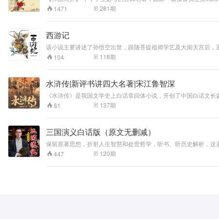
各人被逼上梁山的成长道路；及其后宋江等梁山泊好汉受朝廷招安
281
期
1471
英雄好汉，每人有每人的语言，通过这些语言，人物的迥异性格被
足智多谋，通过他们的语言，无不让人如见其人，如闻其声。 【主
西游记
该小说主要讲述了孙悟空出世，跟随菩提祖师学艺及大闹天宫后，
事。该小说以“玄奘取经”这一历史事件为蓝本，经作者的艺术加
118
期
104
《红楼梦》并称为中国古典四大名著。《西游记》自问世以来在民
水浒传|新评书讲四大名著|宋江鲁智深
《水浒传》是我国文学史上白话章回体小说，开创了中国白话文长
景，塑造了宋江、鲁智深、林冲、武松等108位英雄好汉，讲述
137
期
81
社会，讴歌了底层人们反抗暴政、向往自由与公正的社会理想。
三国演义白话版（原文无删减）
保留原著思想，折射人生智慧和处世哲学，听书、听历史解析，这
代，一幅幅令人心驰神往的画面凝固成为历史的瞬间。这个时代，
120
期
447