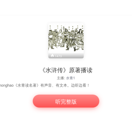
1473
《水浒传》原著播读
主播:
水青1
honghao《水青读名著》有声音、有文本。边听边看！
听完整版