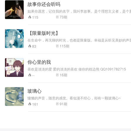
故事你还会听吗
如果你愿意，记住我的名字，我叫李故事。是个理想主义者，是个
控，是个妄想用不多的文字和温暖的声音照亮这个孤单宇宙的人。
73
期
115
【限量版时光】
在生命中，再无聊的时光，也都是限量版。幸福是从听见美妙的声
生，就为时已晚。与其到那时后悔不如今天多做一点，至少回首之
115
期
83
你心里的我
喜欢是淡淡的爱 爱的淡淡的喜欢 做你的枕边熊 QQ1091782715
16
期
--
玻璃心
慵懒的声音，随意的感觉。看似漫不经心，却有一颗玻璃心~
91
期
161