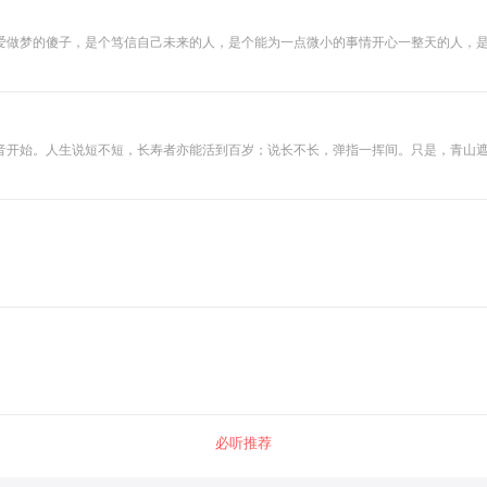
爱做梦的傻子，是个笃信自己未来的人，是个能为一点微小的事情开心一整天的人，
音开始。人生说短不短，长寿者亦能活到百岁；说长不长，弹指一挥间。只是，青山
时苦乐参半，眼泪与笑脸并存。少一分遗憾就多了一分回味。时间是单行道，过去了
必听推荐