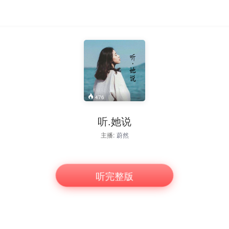
476
听.她说
主播:
蔚然
听完整版