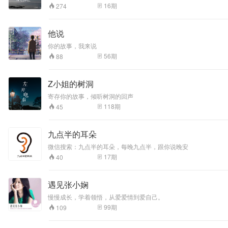
16
期
274
他说
你的故事，我来说
56
期
88
Z小姐的树洞
寄存你的故事，倾听树洞的回声
118
期
45
九点半的耳朵
微信搜索：九点半的耳朵，每晚九点半，跟你说晚安
17
期
40
遇见张小娴
慢慢成长，学着领悟，从爱爱情到爱自己。
99
期
109