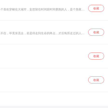
收藏
是个喜欢穿梭在大城市，妄想留住时间跟时间赛跑的人，是个熬夜
收藏
遮不住，毕竟东流去，若是待走到生命的终点，才后悔所走过的人
回不来；一路走来，请记得，你的时光是限量版
收藏
收藏