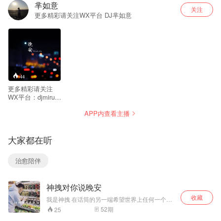
芈如意
关注
更多精彩请关注WX平台 DJ芈如意
44
更多精彩请关注
WX平台：djmiruyi
微博：芈如意
APP内查看主播
大家都在听
治愈陪伴
神拽对你说晚安
收藏
我是神拽 在话筒的另一端希望世界上任何一个角
落的你，一切安好 如果喜欢我的节目，就订阅我
52
期
25
的播客吧！