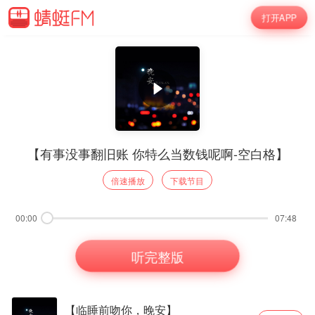
打开APP
【有事没事翻旧账 你特么当数钱呢啊-空白格】
倍速播放
下载节目
00:00
07:48
听完整版
【临睡前吻你，晚安】