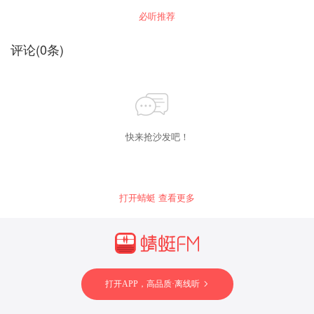
起，让我成为那个最懂你的人 用心倾听，用爱陪
必听推荐
伴着你 与你一起， 去面对那依然艰难，但温暖如
初的每一个日子……
评论
(
0
条)
快来抢沙发吧！
打开蜻蜓 查看更多
打开APP，高品质·离线听