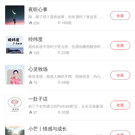
夜听心事
收藏
嗨，睡了吗？我有故事，你有酒吗？来这里，你
我互诉衷肠，共饮这杯酒。
169
期
256
经纬度
收藏
愿你执迷不悟时少受点伤，也愿你幡然醒悟时物
是人是，下次当你路过第七城时是微笑的！
23
期
102
心灵牧场
收藏
唯有美德，能使人胸怀开阔，情操优美，内心平
衡，灵魂愉悦。 微信公号：鹿鸣悠悠 主播：鹿小
49
期
75
姐
一肚子话
收藏
由三个女性建立的Podcast栏目，从生活表象深
挖，包容各种观念想法；不贩卖焦虑，不兜售自
33
期
37
由；只探讨，不说教；「三张嘴巴，一肚子话」
小芒丨情感与成长
收藏