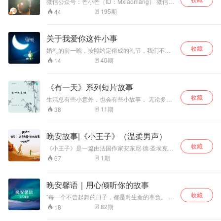
微信公众号：芒小芒（ID：Mxiaomang） 微信定
期更新原创文章+录音，听小芒讲故事。 爱情总
195
期
44
是让人捉摸不透。左耳晚安，右耳听。睡前有我
陪着你。微博@芒小芒很忙
关于我爱你这件小事
收藏
婚礼的前一晚，按照约定俗成的礼节，我们不能
见面。我拿起手机，一个字一个字的打“我不愿让
40
期
14
你一个人“，然后，点击发送。 我不愿让你一个
人，以后，你的路，我来陪着你，一起走。 欢迎
骚扰！
《有一天》系列短片故事
收藏
生活总有些小意外，也会有些小故事， 无论多么
不情愿， 但生活总是向好的方向走的， 时间带走
11
期
38
一切。
晚安故事|《小王子》（温柔男声）
收藏
《小王子》是一篇由法国作家安东尼·德·圣埃克苏
佩里于1942年写成的儿童文学短篇小说。 作者以
1
期
67
小王子的孩子式的眼光，透视出成人的空虚、盲
目、愚妄和死板教条，用浅显天真的语言写出了
人类的孤独寂寞、没有根基随风流浪的命运。该
晚安馨语｜用心倾听你的故事
书也表达出作者对金钱关系的批判，对真善美的
收藏
讴歌。 本专辑我将以声音的方式带你走进小王子
"每一个不曾起舞的日子，都是对生命的辜负。 然
的世界，希望它能给你的人生带去温暖！
后，亲爱的， 你今天过的好吗？ 生活的诸多不如
82
期
18
意，有人倾听你吗？ 你内心深处的灵魂，又有谁
来温暖你呢？ 感恩缘分，让我们相遇， 愿从今天