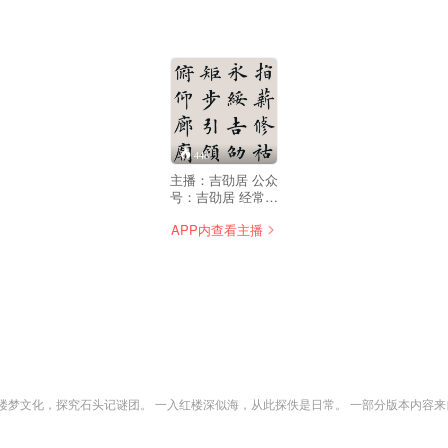
448
主播：吉劭居 公众
号：吉劭居 经常有
听众问我：为什么
APP内查看主播
叫吉劭居？吉劭居
是啥意思？ 简而言
之，吉劭居，就是
吉劭的居所，吉劭
的窝。 这源于女儿
小米粥幼时的创
意。 话说那时我和
她不是一起学习
《儿童中国文化导
读》么，学到《千
字文》，学到指薪
红楼梦文化，探究石头记谜团。 一入红楼深似海，从此探佚是日常。 一部分版本内容来
修祜，永绥吉劭，
矩步引领，俯仰廊