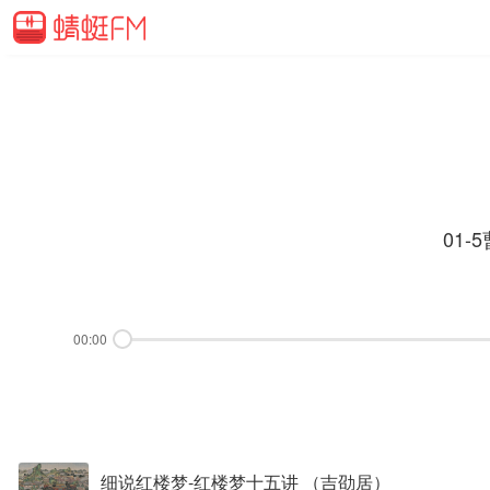
01
00:00
细说红楼梦-红楼梦十五讲 （吉劭居）