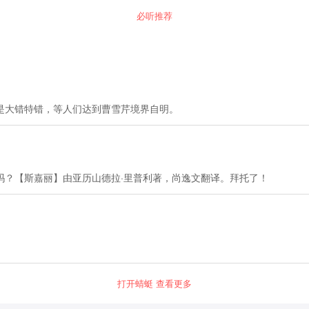
晰，辞藻华丽，音
必听推荐
韵谐美，自字引经
据典，读来朗朗上
口，明代古文大家
王世贞称其为“绝妙
文章”。 而今天我
们重读这篇《千字
文》，就如同回到
了南北朝时代，与
是大错特错，等人们达到曹雪芹境界自明。
周兴嗣对面而坐，
听他侃侃而谈，一
切都是那么栩栩如
生。
吗？【斯嘉丽】由亚历山德拉·里普利著，尚逸文翻译。拜托了！
打开蜻蜓 查看更多