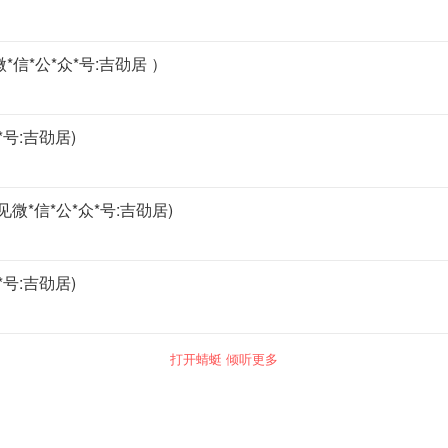
信*公*众*号:吉劭居 ）
号:吉劭居)
微*信*公*众*号:吉劭居)
号:吉劭居)
打开蜻蜓 倾听更多