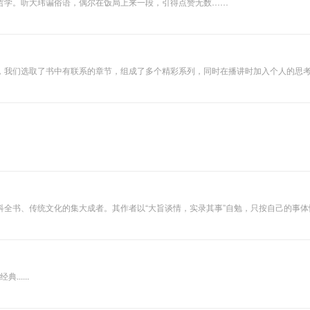
哲学。听大玮谝俗语，偶尔在饭局上来一段，引得点赞无数……
成了红楼梦、论
语、老子、庄子、
大学、中庸、千家
诗等多部经典的朗
读与讲解，现在，
沿着《儿童中国文
，我们选取了书中有联系的章节，组成了多个精彩系列，同时在播讲时加入个人的思
化导读》的顺序，
让我们一起开始
《千字文》的朗诵
与解读吧。 《千字
文》和《三字经》
《百家姓》我们俗
称为“三百千”。相
传《千字文》是南
朝的梁武帝为教育
子侄而令周兴嗣所
作。周兴嗣绞尽脑
科全书、传统文化的集大成者。其作者以“大旨谈情，实录其事”自勉，只按自己的事
汁，仅用了一夜时
，揣测之说久而遂多。二十世纪以来，《红楼梦》更以其丰富深刻的思想底蕴和异常出
间就完成了编撰，
但当他交稿的时
候，已经两鬓斑
白。 周兴嗣用一千
个不同的汉字，勾
经典......
划出一部完整的中
华文化史基本轮
廓，通篇脉络清