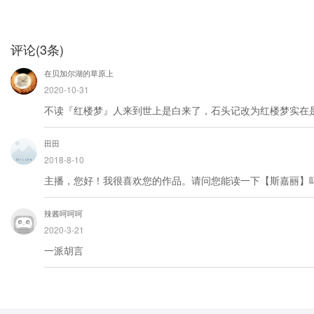
评论
(
3
条)
在贝加尔湖的草原上
2020-10-31
不读『红楼梦』人来到世上是白来了，石头记改为红楼梦实在
田田
2018-8-10
主播，您好！我很喜欢您的作品。请问您能读一下【斯嘉丽】
辣酱呵呵呵
2020-3-21
一派胡言