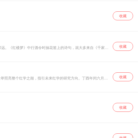
验，更重要的是，
下笔亲切有味，娓
娓道来。 写给儿童
收藏
的中国地理共14
册：天府之国、洞
庭南北、千里中
原、黄土高原、祁
连内外、云贵山
中、岭南天地、东
收藏
南丘陵、江淮水
乡、白山黑水、内
蒙古高原、天山南
北、世界屋脊、海
上明珠，共254
篇。 用讲故事的方
收藏
式讲中国地理，用
诗意的语言赞美大
地，将绮丽的风景
与迷人的风情,立体
地呈现。 丰满的知
识体系，极具美感
收藏
的语言，诗情画
意，妙趣横生，让
天地浩然之正气，
在小小童心中萌
芽。
收藏