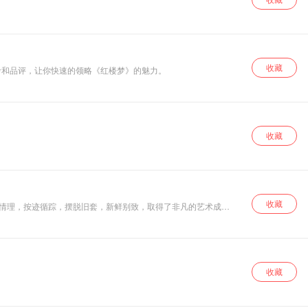
收藏
考和品评，让你快速的领略《红楼梦》的魅力。
收藏
收藏
体情理，按迹循踪，摆脱旧套，新鲜别致，取得了非凡的艺术成
色的艺术成就使学术界产生了以其为研究对象的专门学问——红学。
收藏