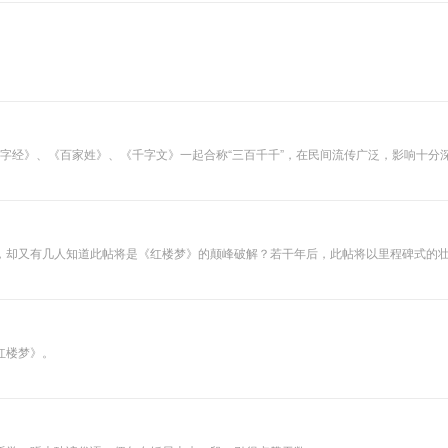
庙...... 那阵子正好
在看一些名人传
记，有感于那些文
人墨客，都有专门
的藏书读书地方，
而且还有雅号，比
如我们熟知的“聊
斋”，就是清代文学
家蒲松龄的书屋；
写下脍炙人口名篇
题材也非常丰富，是我们在千载之下进入古人的文化生活、体会古代诗歌意境的一把钥匙。
《陋室铭》的唐代
大诗人刘禹锡，他
的居所兼书房就
叫“陋室”；梁启超
的书斋叫“饮冰
室”；叶圣陶的
叫“未厌居”，然
后，正在诵读永绥
吉劭的小米粥脱口
而出：我们的叫“吉
劭居”吧。 指薪修
红楼梦》。
祜，永绥吉劭。顺
应自然，修德积
福，薪火相传，永
远平安美好。好，
那就吉劭居吧！ 吉
劭居这几年先后完