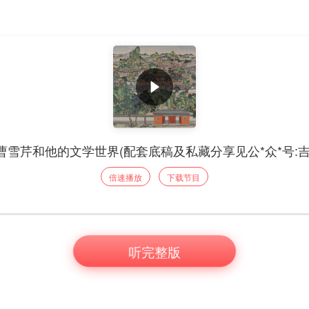
-5曹雪芹和他的文学世界(配套底稿及私藏分享见公*众*号:吉
倍速播放
下载节目
听完整版