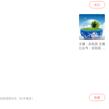
关注
60
主播：吉劭居 主播
公众号：吉劭居 在
这里，山水与文学
有机结合，地理与
历史相互关联，文
学与历史也就此在
这片大地上有了具
体而立体的坐标。
中国地域辽阔，自
然环境特别复杂，
人文景观星罗棋
布，《写给儿童的
中国地理》不但有
深厚的自然地理、
收藏
自陈维昭先生​《红学通史​》。
人文地理积累，还
有丰富的人生经