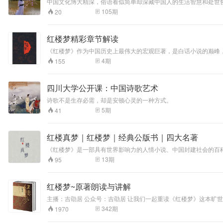
中国文化博大精深，俗语看似简单却深藏中国人的生活智慧和处世
105
期
20
红楼梦精彩章节解读
《红楼梦》作为中国历史上最伟大的宏观巨著，是白话小说的巅峰
4
期
155
四川大学公开课：中国诗歌艺术
诗歌不是生存必需，却是安顿心灵的一种方式。
5
期
41
红楼真梦｜红楼梦｜经典公版书｜四大名著
《红楼梦》是一部具有世界影响力的人情小说、中国封建社会的百
就。“真事隐去，假语存焉”的特殊笔法更是令后世读者脑洞大开
13
期
95
红楼梦~原著朗读与讲解
​主播：吉劭居 公众号：吉劭居 让我们一起重读《红楼梦》这本旷世
342
期
1970