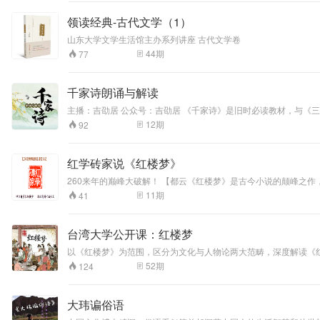
领读经典-古代文学（1）
山东大学文学生活馆主办系列讲座 古代文学卷
44
期
77
千家诗朗诵与解读
主播：吉劭居 公众号：吉劭居 《千家诗》是旧时必读教材，与《三字经》、《百家姓》、《千字文》一起合称“三百千千”，在民间流传广泛，影响十分深远。《红楼梦》中行酒令时抽花签上的诗句，就大多来自《千家
诗》。 《千家诗》格律严谨，韵律和谐，诗味隽永，涉及的
12
期
92
红学砖家说《红楼梦》
260来年的巅峰大破解！ 【都云《红楼梦》是古今小说的颠峰之作，却又有几人知道此帖将是《红楼梦》的颠峰破解？若干年后，此帖将以里程碑式的壮举照亮整个红学之颠，指引未来红学的研究方向。丁酉年闰六月廿
一。红学砖家】
11
期
41
台湾大学公开课：红楼梦
以《红楼梦》为范围，区分为文化与人物论两大范畴，深度解读《
52
期
124
大玮谝俗语