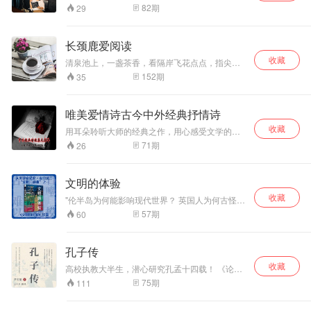
个领域的经典图书，会在有限的时间，帮你快速
解读《小王子》与
邀请一位明星朗读者，与您共同分享一本书。
82
期
29
汲取“精神母乳”的养分。 聆听名家的声音，体味
你分享。找回我们
经典中的真诚、爱、奋斗、不屈和希望。感悟经
自己最初的状态。
典给予名家自身无穷的鞭策、鼓舞和启迪。
长颈鹿爱阅读
收藏
清泉池上，一盏茶香，看隔岸飞花点点，指尖舞
起，醉了琴弦。
152
期
35
唯美爱情诗古今中外经典抒情诗
收藏
用耳朵聆听大师的经典之作，用心感受文学的魅
力
71
期
26
文明的体验
收藏
"伦半岛为何能影响现代世界？ 英国人为何古怪、
自嘲、难以捉摸？ 英国人为何虚伪：相信平等，
57
期
60
却在奴隶贸易中扮演了重要的角色？ 本书是英国
剑桥大学人类学教授艾伦·麦克法兰的“文明三部
曲”之一、《文明的比较》续篇，记录了长达七十
孔子传
多年的观察和体验，以亲历者的身份解读英国社
收藏
会和英国人。 从法律、政治、经济等维度了解英
高校执教大半生，潜心研究孔孟十四载！ 《论语
国的“进化历程”，探索曾经的“日不落帝国”。以亲
译注评》《孟子译注评》《大学·中庸译注评》作
75
期
111
历者的身份解读英国人的虚伪与虔诚、幽默与哀
者，著名学者毕宝魁倾心为孔子立传！ 中国现代
伤。"
评书表演艺术家王传林精心演绎，妙趣横生中，