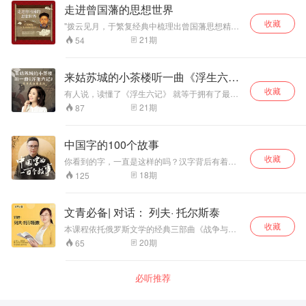
系统还原历史中真实的孔子！ 至圣先师 万世师表
走进曾国藩的思想世界
真正走进孔子的内心世界，还原孔子入世进取的
收藏
鲜活形象，观照我们现实的言行与人生选择。 打
"拨云见月，于繁复经典中梳理出曾国藩思想精髓
破对孔子的平面认知、孤立解读，打破刻板印
高度提炼，系统阐述，全面展示曾国藩的人生经
21
期
54
象，全面了解一个有血有肉的圣人，走进孔子的
验 学习曾国藩的慎独功夫，帮助逆袭人生困境与
精神世界。 “天不生仲尼，万古如长夜” 将文化还
挫折"
原进历史，理解孔子著作后的历史意义，走进春
来姑苏城的小茶楼听一曲《浮生六
秋时代，深切体悟儒家思想。 全景式地呈现孔子
一生的行迹以及周游列国、教书育人的图景和初
记》
收藏
有人说，读懂了《浮生六记》 就等于拥有了最好
衷，涉及孔子及其弟子的言行、思想以及春秋时
的爱情，此生足矣 200前的苏州 布衣文人沈复把
21
期
87
期的历史事件，并选入了《论语》中的部分章
和妻子芸娘的故事著成书 问世百年，畅销300万
节，揭开《论语》的精神实质。 孔子关于“唯女子
册 被无数人推崇，称其为“晚清小红楼”。 林语堂
与小人为难养也”一章，两千年来一直遭受诟病，
说：芸娘是中国文学史上最可爱的女人。 季羡林
中国字的100个故事
本书在相关情节中轻轻点出，令人信服，为孔子
说：那一部（浮生六记）是贵在心灵之自由的记
正名；楚狂接舆见孔子之背景与话语的深意，前
收藏
录。 还有人说：女人最高的三层境界：真实、通
你看到的字，一直是这样的吗？汉字背后有着什
此书中无揭示者，此书为新见且合乎逻辑与情
透和慈悲。芸娘完全能成为这种女人的典范
么样的有趣故事？汉字，美在哪里？一笔一划，
18
期
125
理。阅读此书对于理解《论语》将有极大补益。
构成中国字；一撇一捺，成就中国人。点墨之
全面梳理古代典籍中有关孔子生平事迹的相关著
间，听著名青年书法家黄科带你走进中国字。
述，史诗考据，生动演绎，老少皆宜。 这是一本
准备了将近四十年的书。 这是一部关于孔子的历
文青必备| 对话： 列夫· 托尔斯泰
史传记作品。 作者毕宝魁梳理了古代典籍中有关
收藏
本课程依托俄罗斯文学的经典三部曲《战争与和
孔子生平事迹的相关著述，以传记体的形式和简
平》，《安娜卡列尼娜》，《复活》三部曲解读
明浅近的语言，系统地书写了孔子的一生，力图
20
期
65
列夫托尔斯泰的伟大之处。 本门课程将围绕两大
让这位中国儒家学派的圣人的形象更清晰、更鲜
线索展开： 1、历史线：帮你理清19世纪俄国历
活，并从孔子的言行中领悟其富有哲理的思想，
史更迭及其背景下的人物精神面貌； 2、作者
从而观照现实中我们自身的言行。 作者在高校讲
必听推荐
线：紧扣文本故事，寻觅托尔斯泰复杂的精神脉
授古代文学并潜心于孔孟研究多年，出版孔孟相
络。 从这门课程中，你将了解三本经典名著的内
关著作多部，而这部《孔子传》正是在这样的前
容，看到19世纪俄国的真实社会，感知文学巨匠