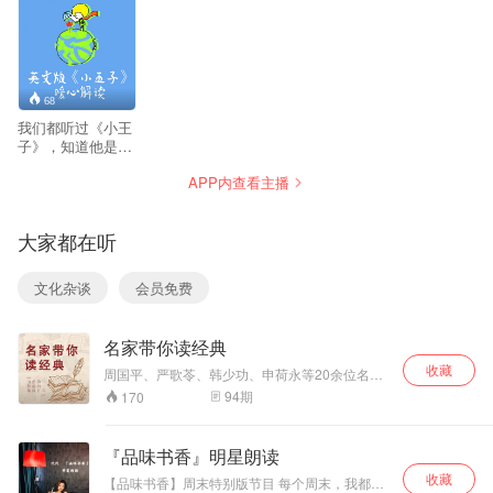
68
我们都听过《小王
子》，知道他是写
给成年人的童话，
APP内查看主播
可又有多少人真的
能读懂小王子背后
的温暖，能读懂小
大家都在听
王子真诚背后的语
言，去了解长大的
孤独，去明白孩子
文化杂谈
会员免费
的天真。当我们慢
慢长大，无法回到
过去的童年。 不要
名家带你读经典
紧，也许我们还没
有忘记曾经是作为
收藏
周国平、严歌苓、韩少功、申荷永等20余位名家
孩子时的那种初
担任你的“经典摆渡人”，用声音为你解读经典的魅
94
期
170
心，没有忘记的当
力。他们都是所在领域的顶级名家，很早便学会
初对爱和梦想的承
从经典作品中汲取营养，一致认为目前取得的成
诺，没有忘记曾经
就离不开经典带来的力量。 这些名家凭借个人多
『品味书香』明星朗读
年的积累和感悟，他们掌握了轻松读透经典的方
是一名孩子时的感
收藏
法，40本横跨文学、哲学、心理学、历史学等多
动。尚龙老师通过
【品味书香】周末特别版节目 每个周末，我都会