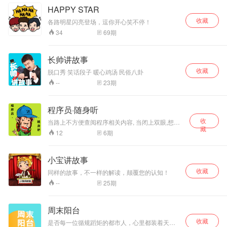
HAPPY STAR
收藏
各路明星闪亮登场，逗你开心笑不停！
69
期
34
长帅讲故事
收藏
脱口秀 笑话段子 暖心鸡汤 民俗八卦
23
期
--
程序员·随身听
收
当路上不方便查阅程序相关内容, 当闭上双眼,想听
藏
些轻度编程话题, 请尝试一下<程序员·随身听>. 作
6
期
12
者为iOS程序员,以iOS为入口,希望能够窥见编程圣
殿. 专辑内容为泛程序员话题,包括新闻,书籍,编程
等. 文稿地址：
小宝讲故事
http://www.jianshu.com/notebooks/8400644/latest
收藏
微博：http://weibo.com/liudashuaiisadreamer
同样的故事，不一样的解读，颠覆您的认知！
25
期
--
周末阳台
收藏
是否每一位循规蹈矩的都市人，心里都装着天马