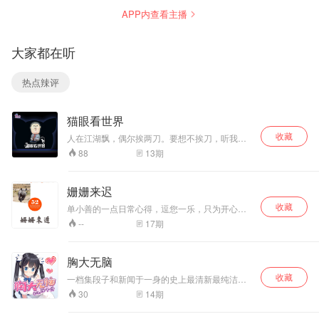
叙，笑谈一趣。世
APP内查看主播
间故事只管三言两
语，一五一十说给
你。欢迎收听！
大家都在听
热点辣评
猫眼看世界
收藏
人在江湖飘，偶尔挨两刀。要想不挨刀，听我瞎
叨叨。这里是猫眼看世界，资深段子手姬师兄带
13
期
88
你侃尽人间百态，阅尽大千世界。听到你手机没
电，说到我满头大汗。传说中的充电两小时，就
是为了听我五分钟！猫眼看世界，跟着师兄一起
姗姗来迟
high！更多精彩内容订阅猫巷微信公众号：
收藏
MXRadio；qq听友群：296122873
单小善的一点日常心得，逗您一乐，只为开心，
千金难买爷高兴
17
期
--
胸大无脑
收藏
一档集段子和新闻于一身的史上最清新最纯洁搞
笑吐槽节目！ 粉丝群：545243385
14
期
30
wibo&wechat：养只妖怪