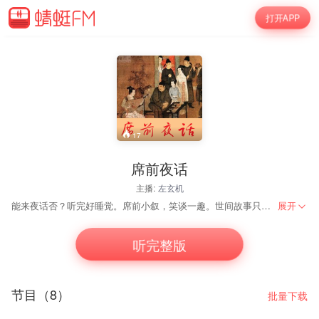
打开APP
17
席前夜话
主播:
左玄机
能来夜话否？听完好睡觉。席前小叙，笑谈一趣。世间故事只管三言两语，一五一十说给你。欢迎收听！
展开
听完整版
节目（8）
批量下载