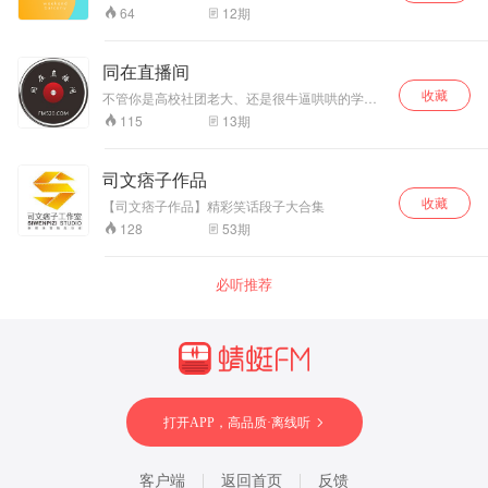
行空的人生幻想？ 《周末阳台》用温柔而有趣的
12
期
64
方式，帮助奔波劳碌的你进入乌托邦，带你发现
新惊喜，精神抖擞地回到现实世界。 《周末阳
台》是一档杂谈类都市播客，由阿卷、辣辣、味
同在直播间
美思、Jennifer四位主播分享成长中的爆笑瞬间，
收藏
探讨漫漫人生的是非观，科普然并卵的冷知识。
不管你是高校社团老大、还是很牛逼哄哄的学生
和你一起聊烟火人间寻常事，展忙里偷闲开心
会主席； 光鲜耀眼的才子佳人，抑或只是校内藏
13
期
115
颜。 不慌不忙，眼里有光。
龙卧虎的“扫地僧”； 食堂普通阿姨大叔、人穷志
坚的旁听生、学习勤奋的贫困生…… 只要你也是
一个“有故事”的人
司文痞子作品
收藏
【司文痞子作品】精彩笑话段子大合集
53
期
128
必听推荐
打开APP，高品质·离线听
客户端
返回首页
反馈