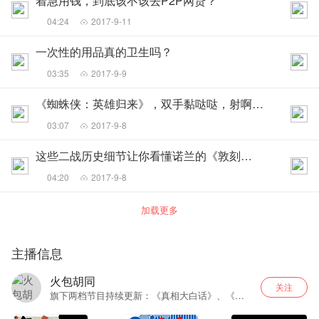
着急用钱，到底该不该去P2P网贷？
04:24
2017-9-11
一次性的用品真的卫生吗？
03:35
2017-9-9
《蜘蛛侠：英雄归来》，双手黏哒哒，射啊射啊射~
03:07
2017-9-8
这些二战历史细节让你看懂诺兰的《敦刻尔克》
04:20
2017-9-8
加载更多
主播信息
火包胡同
关注
旗下两档节目持续更新：《真相大白话》、《马
桶日爆》