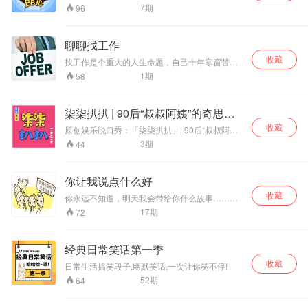
都能装模作样跟你侃侃而谈，听上五分钟，快乐
7
期
96
两小时！
聊聊找工作
收藏
找工作是个重大的人生命题，自己十年寒窗苦
读，爸妈二十年含辛茹苦，到了择业这个十字路
1
期
58
口，很多人反而随意了，或者说不那么系统的有
规划的去做选择了，这里边涉及巨大的沉没成本
和机会成本，所以需要慎之又慎，我们一起聊聊
柒柒扒扒 | 90后“叔叔阿姨”的奇思妙
这里边需要你躲避的坑。
想
收藏
原创娱乐脱口秀：「柒柒扒扒」| 90后“叔叔阿
姨”的奇思妙想！ 每周更新，说说心事，聊聊年轻
3
期
44
新鲜的话题，既是闲暇时光的“开心果”，又是迷茫
睡前的“指路灯”。下设特别板块「7788-音乐留声
机」「7788-电影时光机」等，针对音乐，影视定
你让我说点什么好
期会有特别节目上线，是90后“叔叔阿姨”茶余饭
收藏
后，“必须必备以及必不可少之法宝”。
你永远不知道，明天我会带给你什么故事……
（欢迎听众留言，想听什么，你来说，我来说给
17
期
72
你听~）交流q群号：466081921
经典日常笑话第一季
收藏
日常生活搞笑段子,幽默笑话,一次让你笑不停!
52
期
64