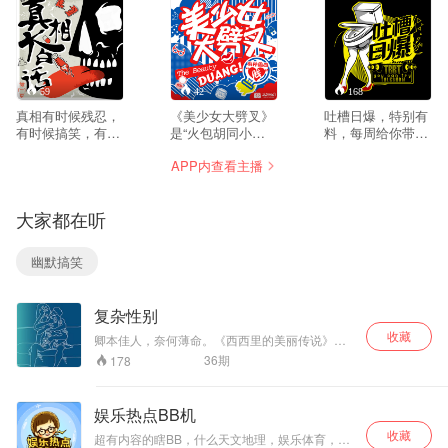
59
42
168
真相有时候残忍，
《美少女大劈叉》
吐槽日爆，特别有
有时候搞笑，有时
是“火包胡同小
料，每周给你带来
候辣眼睛。
敏”作为主角，集结
最搞笑的新闻吐
APP内查看主播
一大群美少女在一
槽！本栏目由无节
起集中生智，搜罗
操有内涵的马桶喜
那些看不惯、瞧不
剧诚意出品。
大家都在听
上、不顺眼的日
常，归纳、整理、
包装、加料，在小
幽默搞笑
敏犀利毒舌下，分
分钟就让你在节目
里听到你身边贱人
复杂性别
的身影！
收藏
卿本佳人，奈何薄命。《西西里的美丽传说》里
男人把堕落的原因都归结于女主的美丽，却没有
36
期
178
人知道多少男人打着正义的旗帜逼近女人。——
女人不舒服的社会，是所有人都不舒服的社会。
娱乐热点BB机
收藏
超有内容的瞎BB，什么天文地理，娱乐体育，他