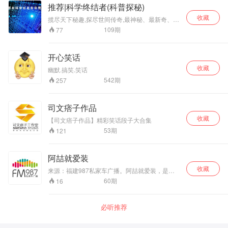
推荐|科学终结者(科普探秘)
收藏
揽尽天下秘趣,探尽世间传奇,最神秘、最新奇、最
不可思议尽在科学终结者。每日我们用最有趣诙
109
期
77
谐的语言为您分享最有趣的科学猎奇小段子，每
天几分钟，让您变成一个科学达人。
开心笑话
收藏
幽默.搞笑.笑话
542
期
257
司文痞子作品
收藏
【司文痞子作品】精彩笑话段子大合集
53
期
121
阿喆就爱装
收藏
来源：福建987私家车广播。阿喆就爱装，是一
档趣味的家装类节目，从家装需要注意哪些问
60
期
16
题，到选择用料以及家用电器的选购，内容都有
涵盖。主持人以小板块的方式，对家装过程中的
痛点进行介绍。每期一个小知识点，希望给您的
必听推荐
家装过程能够带来帮助。