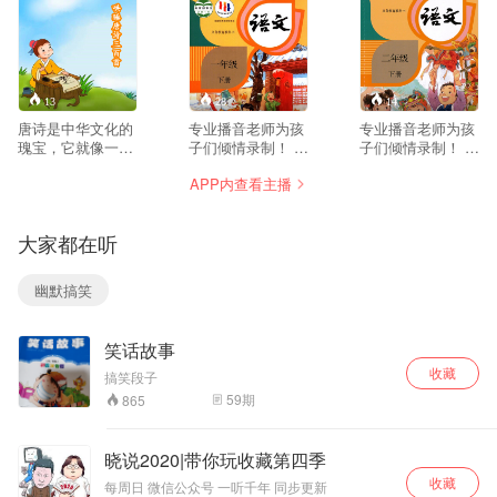
13
28
14
唐诗是中华文化的
专业播音老师为孩
专业播音老师为孩
瑰宝，它就像一颗
子们倾情录制！ 小
子们倾情录制！ 小
璀璨的明珠,熠熠生
学语文随心听，可
学语文随心听，可
APP内查看主播
辉。其语句精炼，
以作为家庭背景
以作为家庭背景
写尽了人生的悲欢
声，让孩子在无形
声，让孩子在无形
离合，展现了社会
中吸收课本内容，
中吸收课本内容，
大家都在听
生活的方方面面;文
同时提升孩子的准
同时提升孩子的准
字优美,讲究音韵和
确表达力。 小学语
确表达力。 小学语
谐,读起来朗朗上
文一二三四五六年
文一二三四五六年
幽默搞笑
口。诵读那些广为
级课文录音一网打
级课文录音一网打
流传的唐诗名篇,对
尽。 欢迎大家尽情
尽。 欢迎大家尽情
孩子开阔眼界、丰
享用，祝孩子们语
享用，祝孩子们语
笑话故事
富知识、陶冶情操
文成绩一路飘红。
文成绩一路飘红。
极有好处。 为了传
如有其他方面需求
如有其他方面需求
收藏
搞笑段子
承经典,充分考虑了
可在评论区留言、
可在评论区留言、
59
期
865
儿童的知识水平和
私信皆可。
私信皆可。
阅读兴趣，本专辑
收录了唐诗中最脍
晓说2020|带你玩收藏第四季
炙人口的名篇佳
收藏
作。 希望本专辑通
每周日 微信公众号 一听千年 同步更新