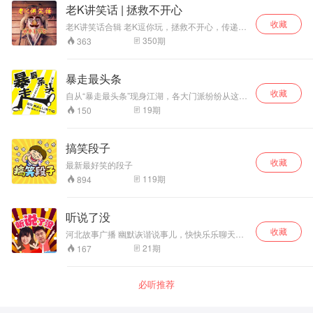
老K讲笑话 | 拯救不开心
收藏
老K讲笑话合辑 老K逗你玩，拯救不开心，传递正
能量，快乐每一天！ 本专辑作品的视频版本已在
350
期
363
头条号、企鹅号、百家号、爱奇艺号、抖音、快
手、微视等自媒体平台同步发布，欢迎朋友们收
看，您可搜索“老K逗你玩”或节目名称，即看到本
暴走最头条
人的现演视频。
收藏
自从“暴走最头条”现身江湖，各大门派纷纷从这里
获取每日最新资讯，热辣点评让你吃嘛嘛香，聊
19
期
150
天到爽！
搞笑段子
收藏
最新最好笑的段子
119
期
894
听说了没
收藏
河北故事广播 幽默诙谐说事儿，快快乐乐聊天，
一颗八卦心，畅聊天下事。
21
期
167
必听推荐