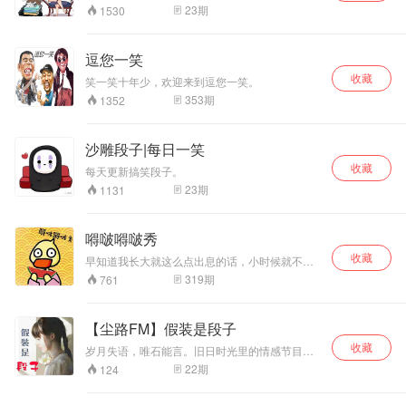
过哄睡方式,能够成
23
期
1530
为孩子的良师益友,
丰富孩子的知识，
提升孩子的文学素
逗您一笑
养，让孩子在反复
收藏
笑一笑十年少，欢迎来到逗您一笑。
聆听的过程中，和
中国古典诗韵亲密
353
期
1352
接触，领略中国文
字之美。
沙雕段子|每日一笑
收藏
每天更新搞笑段子。
23
期
1131
嘚啵嘚啵秀
收藏
早知道我长大就这么点出息的话，小时候就不读
那么多书了。不定期更新主播祝大家新年快乐！
319
期
761
vx：djxinyao 抖音：是歆瑶呀（158945004）
【尘路FM】假装是段子
收藏
岁月失语，唯石能言。旧日时光里的情感节目，
抖落了偶尔抽风丢的段子。 V公众平台：
22
期
124
chenlufm 听友群：92861395（备注来源）