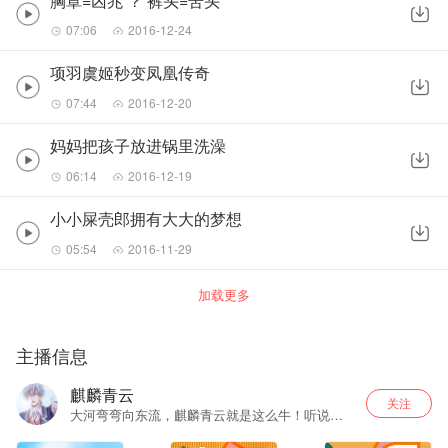
胸罩=凶兆 ？ 裤头=苦头
07:06
2016-12-24
项羽虞姬秒变凤凰传奇
07:44
2016-12-20
妈妈把孩子放进锅里洗澡
06:14
2016-12-19
小小屎壳郎拥有大大的梦想
05:54
2016-11-29
加载更多
主播信息
麒麟青云
关注
大河弯弯向东流，麒麟青云就是这么牛！听说各
大平台都有我的作品，马上去围观！