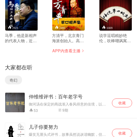
2921
2495
1009
马季，他是新相声
方清平，北京青门
说学逗唱精妙绝
的代表人物，近现
海派创始人。高中
伦，吹棒嘲讽寓教
代相声艺术承前继
毕业后到部队宣传
育人。本专辑收录
APP内查看主播
后的关键人物，继
队任演员。拜著名
传统单口相声的经
承发展了侯派风
相声表演艺术家李
典之作，多是出自
格，为中国相声做
金斗为师，之后与
大师名家之口，让
大家都在听
出了不可磨灭的贡
付强搭档开始说相
你捧腹大笑之余，
献。
声，复员后跟随相
领略传统相声艺术
声作家廉春明学习
的魅力。
奇幻
创作。2010年，40
岁的方清平以相声
新人的身份参加了
仲维维评书：百年老字号
第五届CCTV相声
大赛，表演单口相
收藏
御河汤在保定的商战渐入春风得意的佳境，以至
声《幸福童年》，
于一个晴朗的早晨，当他们从甜梦醒来时，面对
9
期
53
夺得相声大赛二等
的却是门外黑压压几百名怒不可遏的中国学生，
奖而被人们所熟
抗议日本奸商用鸦片毒害国人，风卷残云般地撞
进了御河汤。
识。
儿子你要努力
收藏
爆笑无厘头式评书，故事虽然说诙谐幽默，但是