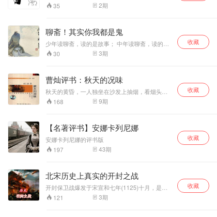
我们是有内涵的评书演员不是那些个下三滥，虽
2
期
35
然是介绍开个玩笑这部书爆笑不断，精彩连连，
希望各位多多支持捧场，故事讲的是一个脑子不
好使的秀才碰上了一个实习的神仙发生了无数好
聊斋！其实你我都是鬼
玩的故事 您喜欢评书的话跟我们一起畅聊人生每
收藏
晚九点十分开书，想听现场版的评书听众 欢迎加
少年读聊斋，读的是故事； 中年读聊斋，读的是
入思箜阁传统曲艺社qq官方群号码：600231836
道理； 老年读聊斋，读的是韵味。 聊斋绝不是鬼
3
期
30
让你体验现场评书的魅力每周五至周日更新 三回
故事，听我慢慢讲来。
曹灿评书：秋天的况味
收藏
秋天的黄昏，一人独坐在沙发上抽烟，看烟头白
灰之下露出红光，微微透露出暖气，心头的情绪
9
期
168
便跟着那蓝烟缭绕而上，一样的轻松，一样的自
由。
【名著评书】安娜卡列尼娜
收藏
安娜卡列尼娜的评书版
43
期
197
北宋历史上真实的开封之战
收藏
开封保卫战爆发于宋宣和七年(1125)十月，是北
宋军民为保卫都城东京与金兵进行的一次重要战
3
期
121
役。宋钦宗志向满满的认为金军攻不破开封，毕
竟自己有多种的优势条件！只可惜不怕天灾就怕