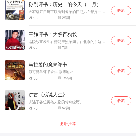
人祸，开封的失守，倒霉就倒在人祸上了……
孙刚评书：历史上的今天（二月）
收藏
大家翻开日历可以看到每年的日期排布都是一样
的，就在这简单的一天里历史上曾经都发哪些不
29
期
35
同寻常的事情呢？也许在你生日的那天历史上就
发生过一件改变世界历史的事件。
王静评书：大祭百狗坟
收藏
这段故事发生在清朝康熙年间，在北京的东边
儿，有个四美堂，这是很著名的一个勾栏院，最
7
期
97
近这儿发生了一件大事儿……
马拉葱的魔兽评书
收藏
葱哥魔兽评书合集 微博地址：
http://weibo.com/malacong 公众号：马拉葱评书
153
期
55
QQ群：250193812
讲古《戏说人生》
收藏
讲述了各位英雄人物的传奇经历。
52
期
75
必听推荐