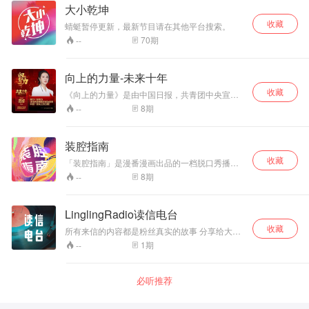
大小乾坤
收藏
蜻蜓暂停更新，最新节目请在其他平台搜索。
70
期
--
向上的力量-未来十年
收藏
《向上的力量》是由中国日报，共青团中央宣传
部、火星演讲会共同主办的系列演讲盛典节目。
8
期
--
装腔指南
收藏
「装腔指南」是漫番漫画出品的一档脱口秀播客
节目。每一期我们会和大家分享有关漫画、电
8
期
--
影、音乐、潮流文化等方面的有腔有调的那些事
儿。
LinglingRadio读信电台
收藏
所有来信的内容都是粉丝真实的故事 分享给大家
兴许能解决你现在的困惑呢 如果你也是有故事的
1
期
--
人 不如写信给我 让我们一起聆听Ta的故事吧......
必听推荐