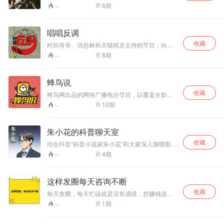
论是在傍晚还是深夜，不论是脱口秀还是情感调
6
期
--
频，不论是音乐还是动漫，不论是电影还是书
本，不论所有一切的不论，我都会陪着你，就在
这里，就在万能音像店。
唱唱反调
收藏
时间哥哥、消息树和天猫精灵主持的节目，向现
实生活抡上一记闷棍。
8
期
--
蜂鸟说
收藏
蜂鸟网出品的网络广播电台节目，以覆盖全影像
领域的视角向受众提供畅听内容，节目涵盖与摄
10
期
--
影相关的众多主题，及旅行、器材、人文、风
光、人像、热点话题等于一身，全力打造互联网
最权威的摄影类播客。
朱小花的科普聊天室
收藏
结合抖音“科普小说家朱小花”和大家深入聊聊那些
小说创作背后的故事和科普知识的有趣延伸
4
期
--
这样发圈每天咨询不断
收藏
每天发圈，每天忙碌就是没有成绩，想赚钱这节
课必听
1
期
--