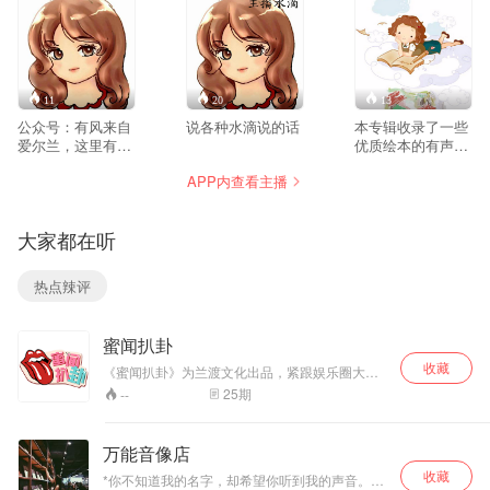
11
20
13
公众号：有风来自
说各种水滴说的话
本专辑收录了一些
爱尔兰，这里有我
优质绘本的有声版
的文章，我的朗读
本，它们以轻松诙
APP内查看主播
和我的生活。
谐的语言勾勒出了
一个个生动有趣的
故事，陪伴孩子一
大家都在听
起成长。
热点辣评
蜜闻扒卦
收藏
《蜜闻扒卦》为兰渡文化出品，紧跟娱乐圈大事
小事热点热门，第一时间知晓娱乐资讯，第一时
25
期
--
间get资讯背后的猛料八卦，这里不仅是资讯，深
扒，爆料，内幕，以娱乐圈最年轻的视角，挖掘
最劲爆的资讯。
万能音像店
收藏
*你不知道我的名字，却希望你听到我的声音。不