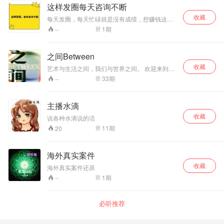
烟。总之一句话：用声音喂饱你的耳朵，是《丰
这样发圈每天咨询不断
潮大会》打小就懂的宗旨。优秀的你，还不快进
收藏
来？还有互动大礼等你呐！等你呐！你呐！呐！
每天发圈，每天忙碌就是没有成绩，想赚钱这节
客官，来玩哦！
课必听
1
期
--
之间Between
收藏
艺术与生活之间，我们与世界之间。 欢迎来到之
间Between，希望能给带来最刚好的陪伴！
33
期
--
主播水滴
收藏
说各种水滴说的话
11
期
20
海外真实案件
收藏
海外真实案件还原
1
期
--
必听推荐