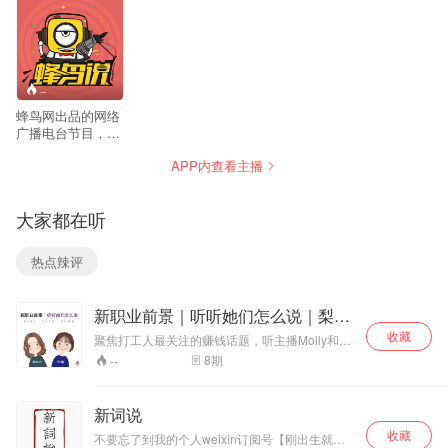
--
蜂鸟网出品的网络
广播电台节目，以
覆盖全影像领域的
APP内查看主播
视角向受众提供畅
听内容，节目涵盖
与摄影相关的众多
大家都在听
主题，及旅行、器
材、人文、风光、
人像、热点话题等
热点辣评
于一身，全力打造
互联网最权威的摄
影类播客。
新职业前景｜听听她们怎么说｜梨花
播客
收藏
聚焦打工人最关注的赚钱话题，听主播Molly和小
哞一语道破新职业玄机。
8
期
--
新词说
收藏
不要忘了到我的个人weixin订阅号【刚出生就很