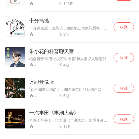
困】来找我哦~ 每天1~3分钟，为你解释一个网络
193
期
--
新词汇，和时代的脉搏一起跳动。
十分搞掂
收藏
十分钟完成一道菜式，幽默地让大家熟悉每一个
步骤，选材要注意的地方。
3
期
--
朱小花的科普聊天室
收藏
结合抖音“科普小说家朱小花”和大家深入聊聊那些
小说创作背后的故事和科普知识的有趣延伸
4
期
--
万能音像店
收藏
*你不知道我的名字，却希望你听到我的声音。不
论是在傍晚还是深夜，不论是脱口秀还是情感调
6
期
--
频，不论是音乐还是动漫，不论是电影还是书
本，不论所有一切的不论，我都会陪着你，就在
这里，就在万能音像店。
一汽丰田《丰潮大会》
收藏
号外！号外！一汽丰田《丰潮大会》隆重开幕
了。当疯狂逗趣的帅哥阿丰与神经大条的美女田
13
期
--
田撩起来——或腹黑，或爆冷，或精灵古怪，或
稀奇好玩，或雷得你外焦里嫩，或爽得你七窍生