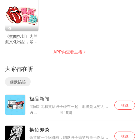
媒体视频，包括美女脱口秀、游戏真人秀等。旗
下节目：《深夜蜜语》、《蜜思他秀》、《职场
蜜贱》等。
--
《蜜闻扒卦》为兰
渡文化出品，紧跟
娱乐圈大事小事热
APP内查看主播
点热门，第一时间
知晓娱乐资讯，第
一时间get资讯背
大家都在听
后的猛料八卦，这
里不仅是资讯，深
扒，爆料，内幕，
幽默搞笑
以娱乐圈最年轻的
视角，挖掘最劲爆
的资讯。
极品新闻
收藏
晨间新闻和笑话段子碰在一起，那将是无穷无尽
的火花。极品新闻，带你在严肃的新闻世界一起
15
期
--
燃烧，疯癫，狂欢。
换位趣谈
收藏
杂货铺一个啥都有，幽默段子搞笑故事当然我们