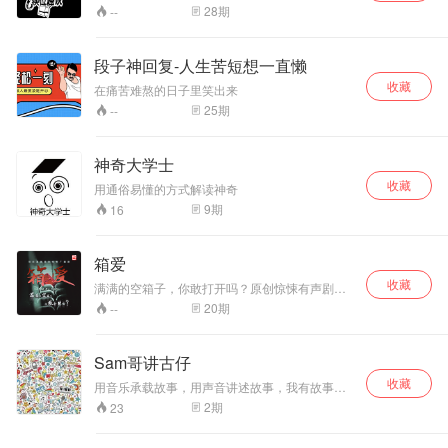
也期待你的加入。 记得订阅转发还有联系我哦。
28
期
--
段子神回复-人生苦短想一直懒
收藏
在痛苦难熬的日子里笑出来
25
期
--
神奇大学士
收藏
用通俗易懂的方式解读神奇
9
期
16
箱爱
收藏
满满的空箱子，你敢打开吗？原创惊悚有声剧
《箱爱》，持续连载中，尖叫，就在此刻！ 她，
20
期
--
带来一只皮箱，说要洗一件珍贵的旗袍。 送洗之
后却神秘失踪……她，看着走过五年的爱情在顷
刻间灰飞烟灭。 男朋友竟然认不出自己……她，
Sam哥讲古仔
与男友人天各一方，却始终坚守着誓言。她，来
收藏
自2010年。 她，活在1998年。 她，生于1925
用音乐承载故事，用声音讲述故事，我有故事，
年。 而她们，却形影不离，从未分开。答案，就
你有酒吗？Sam哥讲古仔，我係阿Sam。
2
期
23
在打开那只箱子开始揭晓…