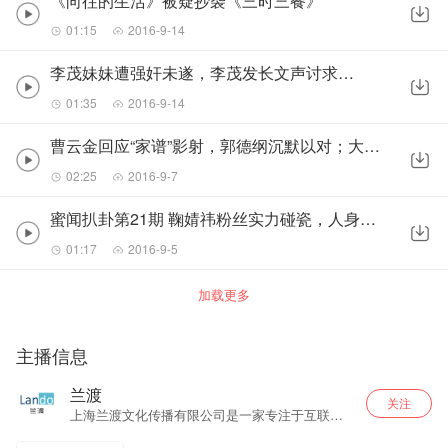
《向往的生活》被疑抄袭《三时三餐》
01:15
2016-9-14
李茂妹妹遭强奸未遂，李茂发长文声讨求公道
01:35
2016-9-14
曹云金回应“家谱”影射，郭德纲沉默以对；大张伟王思聪正面杠上，大老师与纪检委之战一触即发
02:25
2016-9-7
蜜闻扒卦第21期 鞠婧祎粉丝实力碰瓷，人身攻击张艺兴赚话题；言承旭吴建豪参加朱孝天婚礼，F4回忆杀催
01:17
2016-9-5
加载更多
主播信息
兰渡
关注
上海兰渡文化传播有限公司是一家专注于互联网
栏目的互联网传媒公司，制作原创网络栏目和自