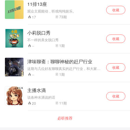
11排13座
收藏
观众主观能动，听戏纯纯娱乐。
73
期
17
小莉脱口秀
收藏
不一样的美女脱口秀
1
期
--
津味聊斋：聊聊神秘的赶尸行业
收藏
这期与几位好友聊聊真实的赶尸行业，和大家共
同探讨
1
期
--
主播水滴
收藏
说各种水滴说的话
11
期
20
必听推荐