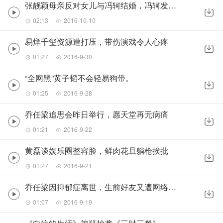
张靓颖母亲反对女儿与冯轲结婚，冯轲发长文回应
02:13
2016-10-10
易烊千玺资源遭打压，带伤演戏令人心疼
01:27
2016-9-30
“全网黑”黄子韬不会轻易狗带。
01:25
2016-9-28
乔任梁追思会昨日举行，愿天堂再无病痛
01:21
2016-9-22
黄磊谈娱乐圈整容脸，鲜肉花旦躺枪挨批
01:27
2016-9-21
乔任梁因抑郁症离世，生前好友又遭网络暴力
01:07
2016-9-19