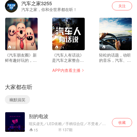
汽车之家3255
关注
汽车之家，你和全世界都在听！
18
174
--
《汽车朋友圈》新
《汽车人有话说》
轻松的话题，动听
鲜有趣好玩的，都
是汽车之家整合了
的音乐，汽车、生
在汽车朋友圈。
内部编辑资源并邀
活，无所不聊。通
APP内查看主播
请业内知名专业人
过新鲜热辣的车坛
士，制作的一档专
资讯、社会新闻以
题性汽车知识类访
及与听众之间妙趣
大家都在听
谈节目。节目选题
横生的话题交流，
包含了关于汽车的
为你开启一天的好
政策法规、品牌文
心情。
幽默搞笑
化、赛事运动、未
来科技以及论坛热
门话题、精彩自驾
别的电波
线路等等，节目兼
顾知识性及娱乐
收藏
现实虚无／LED依赖／手柄综合症／不焚者／游
性，在互动的过程
戏脑／ MTV台／沙盒自闭者..... 对于流行文化的
137
期
15
中，既有寓教于乐
一切，我们想来点儿 “别的”！