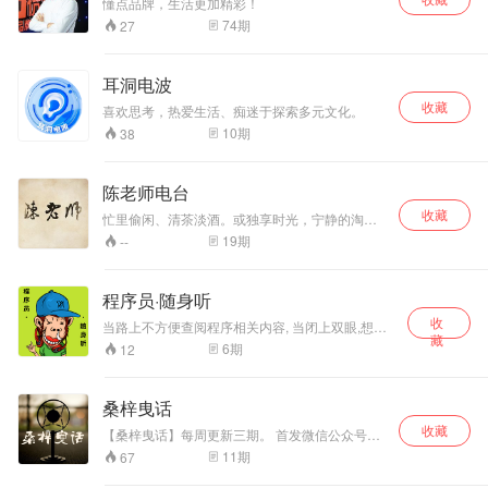
懂点品牌，生活更加精彩！
74
期
27
耳洞电波
收藏
喜欢思考，热爱生活、痴迷于探索多元文化。
10
期
38
陈老师电台
收藏
忙里偷闲、清茶淡酒。或独享时光，宁静的淘
气；或三五好友，共同的欢心。
19
期
--
程序员·随身听
收
当路上不方便查阅程序相关内容, 当闭上双眼,想听
藏
些轻度编程话题, 请尝试一下<程序员·随身听>. 作
6
期
12
者为iOS程序员,以iOS为入口,希望能够窥见编程圣
殿. 专辑内容为泛程序员话题,包括新闻,书籍,编程
等. 文稿地址：
桑梓曳话
http://www.jianshu.com/notebooks/8400644/latest
收藏
微博：http://weibo.com/liudashuaiisadreamer
【桑梓曳话】每周更新三期。 首发微信公众号：
sangziyehua 晚上9点准时收听。 主播：闫宁
11
期
67
（新浪微博@主播闫宁） 主播：小麦（新浪微博
@小麦子的旅行）。 用10分钟的时间，停下脚