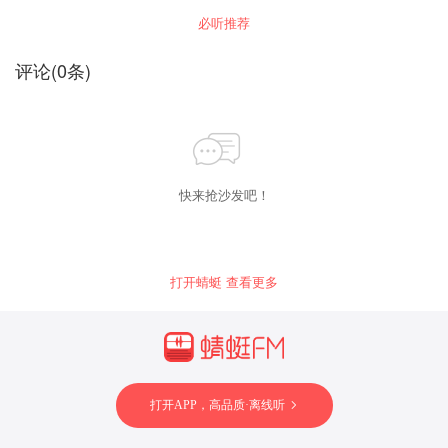
步，回头望来时的路，爱和梦想，请你不要辜
必听推荐
负。
评论
(
0
条)
快来抢沙发吧！
打开蜻蜓 查看更多
打开APP，高品质·离线听