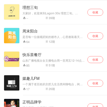
的色彩，又有观点
的碰撞交流。
理想三旬
收藏
大家好，欢迎来到Lagom 30s 理想三旬。
Lagom是源自瑞典的一种生活哲学与美学。逃
39
期
--
离、创作、休整，不多不少，刚刚好，工作与生
活平衡。 这种中庸之道，似儒家思想中的“留
余”，是我在30多岁，经历了一些坎坷后的人生感
周末阳台
悟。 在这里和你分享一些个人成长、生活方式、
收藏
心理健康、情感分析... 我们提供或知性或智性或
是否每一位循规蹈矩的都市人，心里都装着天马
二性的多元视角，用真诚的态度，笨拙的发问方
行空的人生幻想？ 《周末阳台》用温柔而有趣的
12
期
64
式，释放逃离之心，寻一方心灵净土。 周更（周
方式，帮助奔波劳碌的你进入乌托邦，带你发现
三 or 周一）。 Ta崔姨是一个不想被现实招安的
新惊喜，精神抖擞地回到现实世界。 《周末阳
理想主义中年，喜闻乐见于发现事物内部的联
台》是一档杂谈类都市播客，由阿卷、辣辣、味
快乐茶餐厅
系，日常着迷于锻炼大脑肌肉和变有趣。期待与
美思、Jennifer四位主播分享成长中的爆笑瞬间，
你的互动。
收藏
探讨漫漫人生的是非观，科普然并卵的冷知识。
山东广播电视台女主播电台周一至周五12-14点
和你一起聊烟火人间寻常事，展忙里偷闲开心
《快乐茶餐厅》！葱花男主播小帅，茉莉女主播
51
期
85
颜。 不慌不忙，眼里有光。
Monica，聊得全是乐！
媒趣儿FM
收藏
一个属于老百姓的京腔儿生活类闲聊电台，闲的
没事儿您就听听～ 微博搜索「媒趣儿」会更新节
26
期
17
目相关内容
正明品牌学
收藏