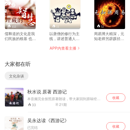
152
51
52
儒释道的文化是我
以唐僧的修行为主
周易博大精深，元
们民族的根基 也是
线，讲述普通人如
知老师另辟蹊径，
我们每个人的根 在
何修炼成道的故
让你一听就懂。 不
APP内查看主播
学习传统文化的过
事。 西游记不只是
知如何下手，元知
程中，我有一些感
神话故事，更是道
老师告诉你如何使
悟，就分享在这
脉传承的一部经
用八卦图 如何用在
大家都在听
里。
典，说出修行的次
生活里！趋吉避
第步骤，火候药物
凶！快乐幸福！ 简
一一说明。 西游记
单，易懂，方便，
文化杂谈
不可不说是经典中
实用！
的经典，传奇中传
奇！
秋水说 原著 西游记
收藏
本音频完全按照原著朗读，带大家回到原味经典
当中。
21
期
33
吴永达读《西游记》
收藏
已完结