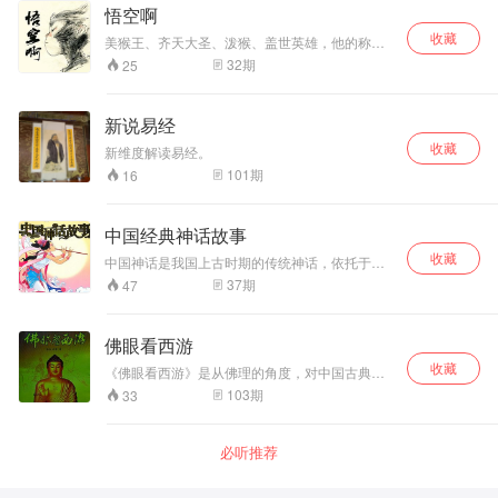
状况和人们的命运。
悟空啊
收藏
美猴王、齐天大圣、泼猴、盖世英雄，他的称呼
有很多，他的名号也有很多， 不管如何，他都是
32
期
25
孙悟空，都是我们所爱的孙！悟！空！
新说易经
收藏
新维度解读易经。
101
期
16
中国经典神话故事
收藏
中国神话是我国上古时期的传统神话，依托于道
教，反映了早期华夏儿女淳朴的思想以及古代人
37
期
47
们对自然现象及社会生活的原始幻想，表达了先
民征服自然、变革社会的愿望。
佛眼看西游
收藏
《佛眼看西游》是从佛理的角度，对中国古典名
著《西游记》中的人物、地名、故事情节等作了
103
期
33
独特新颖的解读，劝导读者树立一心向善，修身
养性养心，回归良心良能，遵从自然规律而行事
的观念。旨在挖掘、普及《西游记》的深刻内
必听推荐
涵。 本书于2011年1月由中国文化出版社正式出
版 作者：李臣 申雄 演播：大话西南 欢迎听友提
供有意义的，但不为大众所知的好书，为那些眼