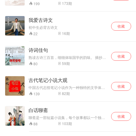
173
期
199
我爱古诗文
收藏
初中生必背古诗文
16
期
22
诗词佳句
收藏
熟读古诗三百首，细细体味国学的韵味。 摘抄朗
读自己喜欢的诗词佳句，沉醉其中，自娱自乐。
59
期
80
古代笔记小说大观
收藏
中国古代志怪笔记小说作为一种独特的文学体
裁，具有鲜明的文学风格，语言文字简练，记述
82
期
139
的内容却又包罗万象：历史，野史，神仙、鬼
怪、奇境、仙法、道术，方士，佛家....让我们一
同跟着古人的想象力去领略这绚丽又神秘的世
白话聊斋
界！
收藏
聊斋是一部短篇小说集，每个故事都以一个独特
的主题和故事情节为中心，这些故事揭示了人性
103
期
88
的复杂性和社会现实的种种弊病，不仅展示了奇
特的鬼怪世界，更深刻的反映了当时社会的现实