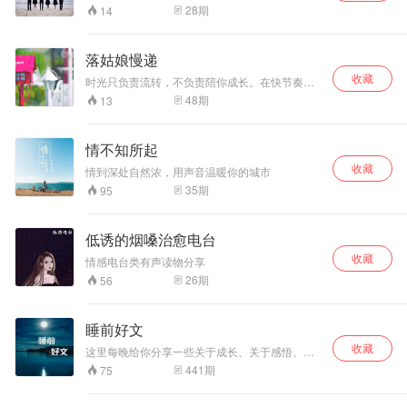
人往，我们唯有珍惜一路看风景的人，释然擦肩
候，总是会多愁伤感。 有些话，只想说给陌生人
28
期
14
而过的背影，让心灵不去纠结这些缘起缘落，时
听 有些故事，只能与陌生人讲 聆听我的声音，诉
光留声，留下回忆。
说你的故事
落姑娘慢递
收藏
时光只负责流转，不负责陪你成长。在快节奏的
生活中 川流不息，你是否渴望在一个温暖的午
48
期
13
后，一个寂静的 夜晚，让所有的故事流转，跌入
心房？你的故事，别人 的经历，主播小落与你细
细回味，落姑娘慢递打开时空的小 信箱将回忆送
情不知所起
入你的耳边。
收藏
情到深处自然浓，用声音温暖你的城市
35
期
95
低诱的烟嗓治愈电台
收藏
情感电台类有声读物分享
26
期
56
睡前好文
收藏
这里每晚给你分享一些关于成长、关于感悟、关
于情感的一些故事。每晚一个的暖心故事陪你入
441
期
75
眠。