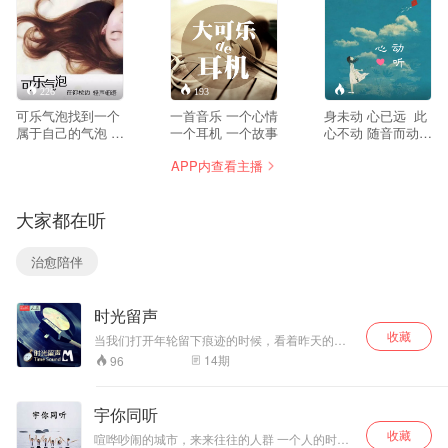
226
193
--
可乐气泡找到一个
一首音乐 一个心情
身未动 心已远 此
属于自己的气泡 声
一个耳机 一个故事
心不动 随音而动
音的情话说给耳朵
听旗袍 心动•听
APP内查看主播
听 可乐气泡不要忘
QQ群：
了回家的路 公共账
362656193
号：大可乐怂姑娘
大家都在听
微博：大可乐怂姑
娘
治愈陪伴
时光留声
收藏
当我们打开年轮留下痕迹的时候，看着昨天的片
段，有一些相遇，随时光沉淀在心里；也有一些
14
期
96
回眸，戏还不曾结束，灯光已阑珊。似水流年，
看不透的永远是缘落起灭；时光荏苒，无法抹去
的是心里记忆，逝去的情谊如风中花絮，已不知
宇你同听
飘向何方？这世间有多少人将你忘记，就有多少
收藏
人将你记起。看过多少日出日落；擦肩多少人来
喧哗吵闹的城市，来来往往的人群 一个人的时