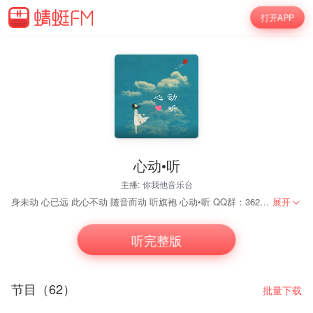
打开APP
心动•听
主播:
你我他音乐台
身未动 心已远 此心不动 随音而动 听旗袍 心动•听 QQ群：362656193
展开
听完整版
节目（62）
批量下载