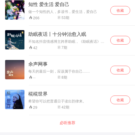
知性 爱生活 爱自己
收藏
做一个知性的人，多读书，爱生活，爱自己
53
期
266
助眠夜话丨十分钟治愈入眠
收藏
不知名抖音情感博主跨界助眠，《助眠夜话》每
晚21:00准时更新，愿你所有睡前的坏情绪，在遇
7
期
42
见我的那一刻，杳无踪影。
余声网事
收藏
每天的最后一刻，应该属于你自己……
8
期
--
椛椛世界
收藏
希望你可以把普通日子读出韵律来。
42
期
29
必听推荐