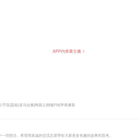
APP内查看主播
新时间】每周四 中午12点 【收听方式】小宇宙|荔枝|喜马拉雅|网易云|蜻蜓FM|苹果播客
中一些想法，希望用真诚的交流态度带给大家更多有趣的故事和思考。