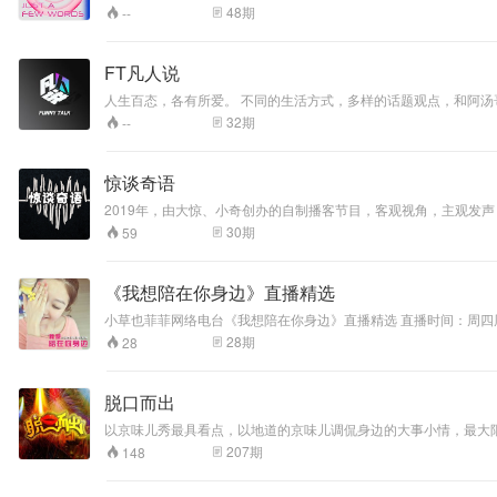
感受他们守业时的
48
期
--
悲欢离合。 方向
二：遇见大佬 走近
一个个鲜活的牛
FT凡人说
人。强大又有趣的
人生百态，各有所爱。 不同的生活方式，多样的话题观点，和阿汤
灵魂，是这个时代
极为匮乏的珍宝。
32
期
--
专挑最刁钻的角度
和最磨人的细节，
把牛人的思维模式
惊谈奇语
原地复活。 方向
2019年，由大惊、小奇创办的自制播客节目，客观视角，主观发
三：财务太美 走到
30
期
59
每一种商业现象的
身后，去挖掘财务
的巨大魔力。这里
《我想陪在你身边》直播精选
没有枯燥的财务报
表分析，更不存在
小草也菲菲网络电台《我想陪在你身边》直播精选 直播时间：周四周五晚2
拗口的专业术语，
28
期
28
用最生动的讲述方
式，拆解那些暗藏
在数字底层的惊天
脱口而出
秘密。
以京味儿秀最具看点，以地道的京味儿调侃身边的大事小情，最大
207
期
148