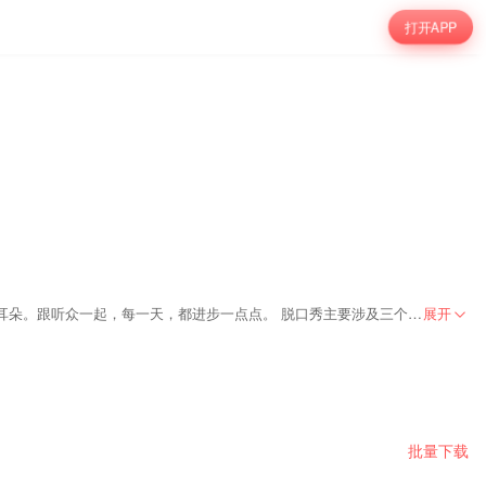
打开APP
从商业财经事件入手，但不甘于停留在事件的表面，以独到的想象力，深挖表象背后的要害。 电台宗旨：竭尽一切所能，提供最优质的内容，供养听众的耳朵。跟听众一起，每一天，都进步一点点。 脱口秀主要涉及三个方向的内容： 方向一：探秘科技 走访各大科技公司的办公场所，也畅聊高科巨头日常运营的大事小情。了解他们创业时的酸甜苦辣，也感受他们守业时的悲欢离合。 方向二：遇见大佬 走近一个个鲜活的牛人。强大又有趣的灵魂，是这个时代极为匮乏的珍宝。专挑最刁钻的角度和最磨人的细节，把牛人的思维模式原地复活。 方向三：财务太美 走到每一种商业现象的身后，去挖掘财务的巨大魔力。这里没有枯燥的财务报表分析，更不存在拗口的专业术语，用最生动的讲述方式，拆解那些暗藏在数字底层的惊天秘密。
展开
从而成就我们自身。 粗心相遇，靠的是缘分；认真重逢，凭的是实力。
批量下载