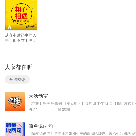
--
从商业财经事件入
手，但不甘于停留
在事件的表面，以
独到的想象力，深
挖表象背后的要
害。 电台宗旨：竭
大家都在听
尽一切所能，提供
最优质的内容，供
养听众的耳朵。跟
热点辣评
听众一起，每一
天，都进步一点
点。 脱口秀主要涉
大活动室
及三个方向的内
容： 方向一：探秘
【主播】管理员 懒懒 【更
科技 走访各大科技
20
期
23
公司的办公场所，
也畅聊高科巨头日
常运营的大事小
简单说两句
情。了解他们创业
时的酸甜苦辣，也
《简单说两句》是主播周姐和小羊的杂谈脱口秀，谈论生活和感情