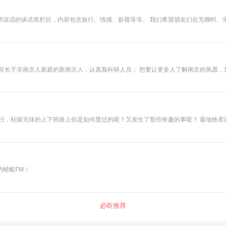
胆说话的谈话类栏目，内容包含旅行、情感、影视等等。 我们希望朋友们在无聊时、
南京长于非南京人家庭的新南京人，认真脸科研人员； 想要让更多人了解南京的夙愿
南京相关。让我们陪你一起看秦淮景看毓秀钟山看逝去的和遗留的故事，从诗词歌赋
一日，枯燥无味的上下班路上你是如何度过的呢？又发生了那些有趣的事呢？ 最地铁
蜻蜓FM！
必听推荐