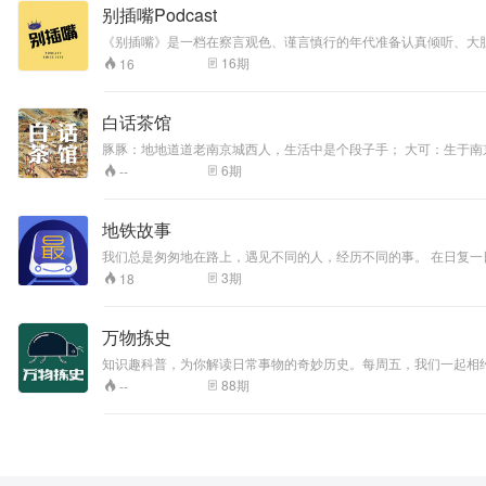
别插嘴Podcast
《别插嘴》是一档在察言观色、谨言慎行的年代准备认真倾听、大
是一种陪伴。
16
期
16
白话茶馆
豚豚：地地道道老南京城西人，生活中是个段子手； 大可：生于
位逗比主播从南京秘闻聊到金陵旧事，美食，历史，地理，件件和
6
期
--
地铁故事
我们总是匆匆地在路上，遇见不同的人，经历不同的事。 在日复
3
期
18
万物拣史
知识趣科普，为你解读日常事物的奇妙历史。每周五，我们一起相约
88
期
--