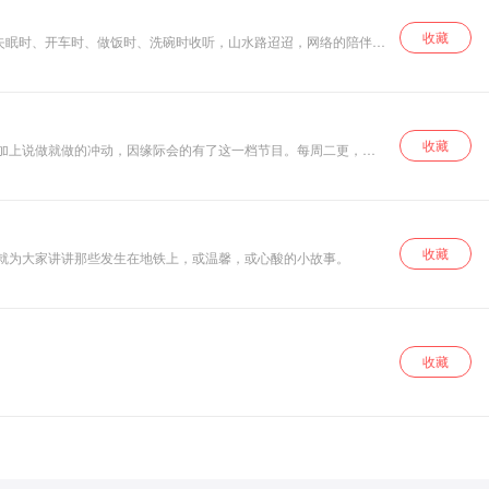
收藏
失眠时、开车时、做饭时、洗碗时收听，山水路迢迢，网络的陪伴也
收藏
，加上说做就做的冲动，因缘际会的有了这一档节目。每周二更，两
聊到人生哲学吧！
收藏
君就为大家讲讲那些发生在地铁上，或温馨，或心酸的小故事。
收藏