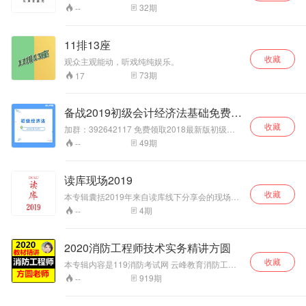
32
期
--
11排13座
收藏
观众主观能动，听戏纯纯娱乐。
73
期
17
备战2019初级会计经济法基础免费教
程
收藏
加群：392642117 免费领取2018最新版初级会
计经济法职称考证学习实操资料。提示：如见视
49
期
--
频不清晰，请在视频右下角点击超清。 有很多学
生学习初级会计经济法时心里没底，也很迷惑：
现在怎么学能过呀？学了这个，忘了那个，有什
读库现场2019
么好的记忆方法？时间短？现在开始做题还是继
收藏
续听课？……为了帮助考生们快速解压，高效备
本专辑囊括2019年来自读库线下分享会的现场录
考。会计学堂（初级会计）职称各科授课名师为
音。 读库现场是出版机构「读库」旗下用于分享
4
期
--
大家讲解初级会计经济法的重难点问题，指导学
读库线下活动珍贵录音素材的电台品牌。 读库由
员掌握知识，熟练运用。
出版人张立宪创始于2005年，是一家以人文社
科、艺术类图书、童书为核心的出版机构。出版
2020消防工程师技术实务精讲方圆
模式在中国出版界独树一帜，被公认为国内最具
收藏
前瞻性和最有影响力的出版机构之一。
本专辑内容是119消防考试网 云峰教育消防工程
师考试培训，2020年一级注册消防工程师全科通
919
期
--
关高端班直播讲课的部分录音。 观看2020注册消
防工程师 技术实务 综合能力 案例分析课件精讲