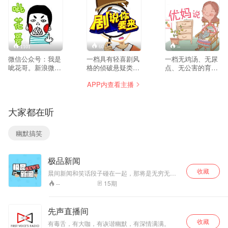
1101
60
--
微信公众号：我是
一档具有轻喜剧风
一档无鸡汤、无尿
呲花哥。新浪微博
格的侦破悬疑类节
点、无公害的育儿
@呲花哥讲段子。
目。节目以侦破悬
节目。妈妈不是万
APP内查看主播
土生土长东北电台
疑、青春时尚的互
能的，也需要优妈
主播呲花哥，带给
动周播剧场为主。
带你get育儿心经
你最接地气儿、最
。
大家都在听
不做作的笑话段
子，让呲花哥带你
装X，带你灰！
幽默搞笑
极品新闻
收藏
晨间新闻和笑话段子碰在一起，那将是无穷无尽
的火花。极品新闻，带你在严肃的新闻世界一起
15
期
--
燃烧，疯癫，狂欢。
先声直播间
收藏
有毒舌，有大咖，有诙谐幽默，有深情满满。