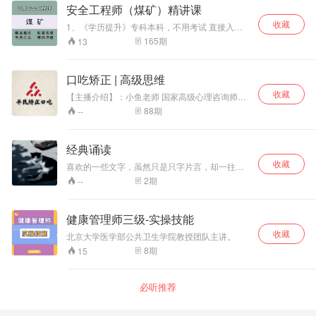
视频，登录119考试网
安全工程师（煤矿）精讲课
收藏
1、《学历提升》专科本科，不用考试 直接入
学！学信网终身可查！！！ 中专证书直出，全国
165
期
13
唯一网上可查中专毕业证！！！ 2、助理工程
师、工程师、副高、高级工程师代评审 3、建造
师、安全员代报名、继续教育 4、计算机软考、
口吃矫正 | 高级思维
普通话、建协八大员、专业监理工程师 5、论文
收藏
发表、专利申请、软著代办等 6、物业经理、计
【主播介绍】：小鱼老师 国家高级心理咨询师、
算机一级、二级、网教统考 7、一建、二建、注
口吃矫正咨询师 【证件编号】：
88
期
--
安、监理、造价、咨询、中会、初会课程培训 获
GP21LL018022653 【发证机构】：中国国家人
取最新完整版视频课程：请私信
事人才培训网（可查询） 小鱼将用自己的亲身经
历和经验，告诉你如何用3个月的时间，走出口吃
经典诵读
的恐惧心理和阴影！
收藏
喜欢的一些文字，虽然只是只字片言，却一往深
情。
2
期
--
健康管理师三级-实操技能
收藏
北京大学医学部公共卫生学院教授团队主讲。
8
期
15
必听推荐