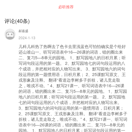
游记》是一套集知识与趣味于一身的海洋科普故
必听推荐
事，它详解了五大洋的面貌、构造以及丰富多彩
的海洋生物，作者通过有趣的故事，鲜明的角色
刻画，让孩子们对海洋产生兴趣，并在快乐中获
评论
(
40
条)
得正确的海洋知识。陪伴孩子，于欢声笑语间认
知海洋轮廓，了解海洋生物，是一件非常具有教
郝嘉盛
育意义的亲子乐事。 专辑亮点 1、多人广播剧，
孩子听的更轻松； 2、每集都涵盖丰富的海洋科
2024-1-13
普知识；
儿科儿科热了热啊去了色卡去里浅蓝色可怕怕确实是个给好
还山谁山一、听写词语表中16—26课的词语，错的圈出来
二、复习5—8单元的园地。 1、默写园地八的日积月累；听
写词句段运用的第一题。 2、默写园地七的词句段运用的八
个成语，并把相对应的人物写出来。 3、默写园地六的词句
段运用的第一题惯用语，日积月累； 2、25课默写原文、王
戎形象及注释。 翻译“看道边李树多子折枝，诸儿竞走取
之，唯戎不动。” 4、默写21课一、听写词语表中16—26课
的词语，错的圈出来 二、复习5—8单元的园地。 1、默写园
地八的日积月累；听写词句段运用的第一题。 2、默写园地
七的词句段运用的八个成语，并把相对应的人物写出来。
3、默写园地六的词句段运用的第一题惯用语，日积月累；
2、25课默写原文、王戎形象及注释。 翻译“看道边李树多子
折枝，诸儿竞走取之，唯戎不动。” 4、默写21课一、听写词
语表中16—26课的词语，错的圈出来 二、复习5—8单元的
园地。 1、默写园地八的日积月累；听写词句段运用的第一