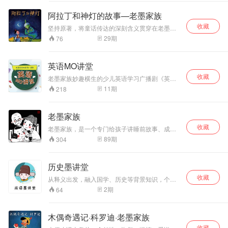
时。
地提升听、说、读
产生浓厚的兴趣，快乐学成语。
三个方面的能力，
阿拉丁和神灯的故事—老墨家族
以有趣的方式增长
收藏
课内外知识，提高
坚持原著，将童话传达的深刻含义贯穿在老墨家
族的趣味聊天当中，让孩子在保有童心和想象力
文学鉴赏能力和语
29
期
76
的同时，端正人生观、价值观。
言表达能力。
英语MO讲堂
收藏
老墨家族妙趣横生的少儿英语学习广播剧《英语
墨讲堂》来啦！ 天真可爱，调皮贪吃的小胖墩小
11
期
218
墨；可以和小墨像哥俩一样斗嘴笑闹的墨叔叔；
慈祥睿智的大厨老墨爷爷，还有…… 阳光热情的
背包客Faith！ 当西式文化遇到东方家庭，当独立
老墨家族
女孩Faith遇上中国的祖孙三代，热热闹闹的小墨
收藏
一家会上演什么令人捧腹的好戏呢？ 让孩子在欢
老墨家族，是一个专门给孩子讲睡前故事、成语
笑中学习标准英语，了解西方文化，就在老墨家
国学、早晨叫醒的微信公众号。以老墨爷爷、墨
89
期
304
族《英语墨讲堂》！
叔叔和小墨一家三代一起讲故事的形式，坚持演
播优秀儿童作品原作，不乱改编的同时，注重个
性化内容策划，做最纯粹的有声读物，力求使孩
历史墨讲堂
子在听故事的同时，发挥自己的想象力，潜移默
收藏
化地提升听、说、读三个方面的能力，以有趣的
从释义出发，融入国学、历史等背景知识，个性
方式增长课内外知识，提高文学鉴赏能力和语言
化编排故事内容，用老墨家族三人趣味对话的形
2
期
64
表达能力。
式，让孩子深入了解历史故事，对历史产生浓厚
的兴趣，快乐学历史。
木偶奇遇记·科罗迪·老墨家族
收藏