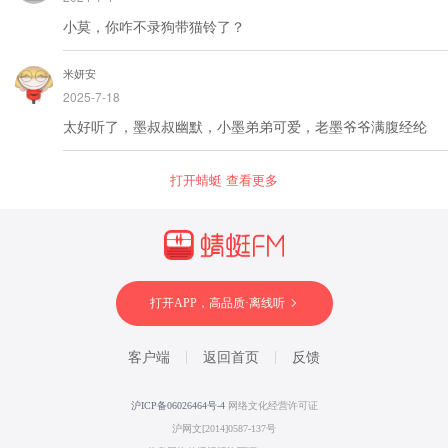
小莫，你咋不录狗带猫铃了？
米妍安
2025-7-18
太好听了，墨叔叔幽默，小墨弟弟可爱，老墨爷爷满腹经纶
打开蜻蜓 查看更多
打开APP，高品质·离线听
客户端
返回首页
反馈
沪ICP备06026464号-4
网络文化经营许可证
沪网文[2014]0587-137号