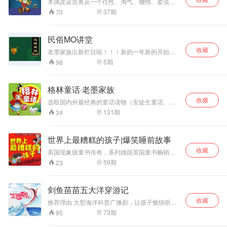
木偶皮诺吉奥从一个任性、淘气、懒惰、爱说
谎、不关心他人、不爱学习、整天只想着玩的木
37
期
70
偶，变成一个懂礼貌、爱学习、勤奋工作、孝敬
长辈、关爱他人的好孩子的过程，以及他所经历
的一连串的奇遇，充满了童趣与想象。
民俗MO讲堂
收藏
老墨家族出新栏目啦！！！新的一年新的开始，
老墨家族在新的一年里会给大朋友小朋友们带来
5
期
98
传统节日的介绍——【民俗MO讲堂】。让大家更
了解我国的传统节日~ 中国的传统节日有除夕
（大年三十）、春节（正月初一）、元宵节（正
格林童话·老墨家族
月十五）、清明节（4月5日）、端午节（农历五
收藏
月初五）、七夕节（农历七月初七）、中秋节
选取国内外最经典的童话读物（安徒生童话、格
（农历八月十五）、重阳节（农历九月初九）、
林童话等），坚持原著，将童话传达的深刻含义
131
期
34
腊八节（农历十二月初八） 等。
贯穿在老墨家族的趣味聊天当中，让孩子在保有
童心和想象力的同时，端正人生观、价值观。
世界上最糟糕的孩子|爆笑睡前故事
收藏
英国现象级童书传奇，系列雄踞英国童书畅销榜
首位八周!畅销世界！ 中国上市一个月狂销30000
59
期
23
册！凯叔讲故事、尹建莉的父母学堂等各大公众
号争相开团！好评不断！故事诙谐幽默，极尽夸
张。巧妙地让孩子认识到自己的不足，激发孩子
剑鱼苗苗五大洋穿游记
改正缺点的内驱力。
收藏
推荐理由 大型海洋科普广播剧，让孩子愉快听故
事，轻松学知识 故事梗概 在我们生活的地球表
73
期
95
面，超过百分之七十的面积是海洋，海洋是地球
的宝库，也是人类的未来。《剑鱼苗苗·五大洋穿