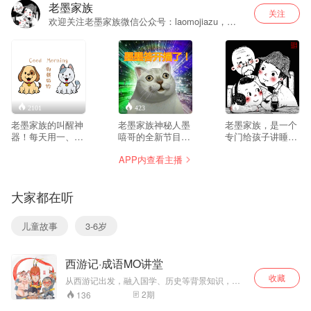
老墨家族
关注
欢迎关注老墨家族微信公众号：laomojiazu，更
多精彩故事、超全育儿百科和墨粉专属福利等着
你~
2101
423
304
老墨家族的叫醒神
老墨家族神秘人墨
老墨家族，是一个
器！每天用一、
嘻哥的全新节目
专门给孩子讲睡前
二、三——三个家
——《墨墨答》，
故事、成语国学、
APP内查看主播
族幽默短剧，代替
汇集往期节目精彩
早晨叫醒的微信公
妈妈“一、二、
留言，主持人集中
众号。以老墨爷
三”的“威胁恐吓”，
回复分享，每周一
爷、墨叔叔和小墨
大家都在听
让孩子瞬间从睡梦
更！千万不要错
一家三代一起讲故
中笑醒，欣然接受
过！
事的形式，坚持演
老墨家族的清晨第
播优秀儿童作品原
儿童故事
3-6岁
一声问候：狗戴猫
作，不乱改编的同
铃(Good Morning
时，注重个性化内
的谐音)，利利索索
容策划，做最纯粹
西游记·成语MO讲堂
地做完早上该做的
的有声读物，力求
一切事情，开开心
使孩子在听故事的
收藏
从西游记出发，融入国学、历史等背景知识，个
心地上学去！关注
同时，发挥自己的
性化编排故事内容，用老墨家族三人趣味对话的
2
期
136
公众号，更新更及
想象力，潜移默化
形式，让孩子深入了解成语背后的故事，对成语