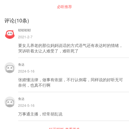
必听推荐
评论
(
10
条)
耶耶耶耶
2021-2-7
要女儿养老的那位妈妈说话的方式语气还有表达时的情绪，
哭诉听着太让人难受了，难听死了
鱼达
2024-5-16
张婧懂法律，做事有依据，不行认倒霉，同样说的好听无可
奈何，也真不行啊
鱼达
2024-5-16
万事通主播，经常胡乱说