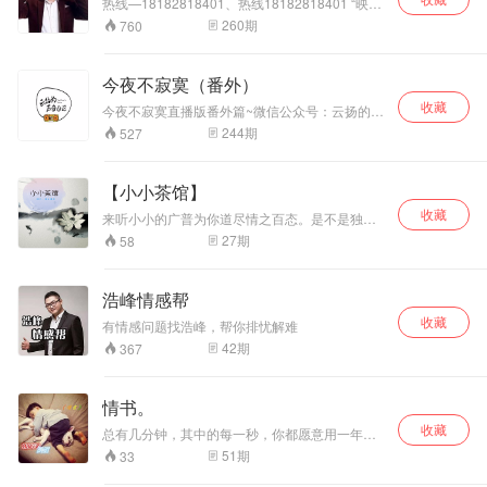
热线—18182818401、热线18182818401 “映照
婚姻密码： 幸福是种能力，拥有爱的能力，与他
内心盲点、打开心灵桎梏”，主持人永刚针对听众
260
期
760
永如初见 3、亲子儿童教育: 没有远见，必有近
提出的婚姻恋爱、家庭矛盾、职场困惑、绝对隐
忧，温和而坚定，要爱，更要方法 4、女性形象
私等问题进行解答。哈尔滨收听率冠军栏目，节
管理： 漂亮可以夸张，美却是克制，不畏年龄，
目覆盖东北三省。 主持人永刚语言犀利、视角独
今夜不寂寞（番外）
只为更美 5、女性情商修炼: 人情练达，洞明世
特，是”黑龙江省十佳主持人“、”哈尔滨德艺双馨
事，情商，一门不得不修炼的艺术行为 6、女性
收藏
十佳主持人“、”哈尔滨十佳新闻工作者“、国家二
今夜不寂寞直播版番外篇~微信公众号：云扬的声
财商修炼：开源节流，理解财富、应用财富，新
级心理咨询师，是黑龙江情感类节目的创始人，
音日记
244
期
527
时代女性能力必修课 7、女性职场修炼: 欲成大
在东北三省颇有影响力！
事，先学屈伸，在职场中修炼，在岁月中修养
8、经典文学名著：读史使人明智，在古来圣贤的
【小小茶馆】
哲思中滋养智慧 【闺蜜共读】我们的服务： 1、
闺蜜共读： 习惯：21天阅读一本书，让阅读成为
收藏
来听小小的广普为你道尽情之百态。是不是独特
一种习惯。 交流：与书友共读交流，学习不再孤
而辨识度高呢？哈哈。我是洛小小，谢谢你的收
27
期
58
单。 分享：分享阅读优质读书笔记，把输出作为
听。Q群：46142473
一种习惯。 金句：阅读金句输出，每日海报推
出。 2、闺蜜精读： 督学：每日早起阅读三十分
钟，定时提醒战胜拖延。 精编：共读精编阅读资
浩峰情感帮
料，为您扫清阅读障碍。 实训：深度阅读实操，
收藏
有情感问题找浩峰，帮你排忧解难
知行合一运用工作和生活。 3、 闺蜜听书： 21天
读书计划，闺蜜书友团精心归纳每一章节精华，
42
期
367
闺蜜主播团音频输出，让您21天也能享受听书的
乐趣。（进群姐妹，会长发送每天精品音频，领
取优惠券即可反复回听） 4、闺蜜书友会 同城书
情书。
友，线上线下书友聚集，以书会友，结交优秀同
收藏
总有几分钟，其中的每一秒，你都愿意用一年来
仁 亲爱的们，让我们一起开启自己的读书之旅，
换取，总有几句话，其中的每一个字眼，你都在
跟随闺蜜共读学习，成长，改变，找到自己的幸
51
期
33
每个夜晚反复温习。 我给你的爱，是一封永远读
福源泉。
不完的情书。 新浪微博：晨醒欧巴，