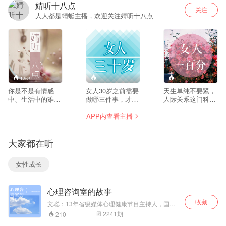
婧听十八点
关注
人人都是蜻蜓主播，欢迎关注婧听十八点
1263
--
--
你是不是有情感
女人30岁之前需要
天生单纯不要紧，
中、生活中的难
做哪三件事，才能
人际关系这门科学
题？著名主播张婧
让自己的人生完满
永远没有学成毕业
APP内查看主播
帮你快刀斩乱麻，
而无遗憾？女人怎
的一日，每天都要
做你最好的听众！
样永保童心，让自
投身于砂石中，缓
己去感知生活中微
缓磨动，皮破血流
大家都在听
小的幸福？女人如
之余，积累宝贵经
何做才能真正学会
验，从零开始，脚
爱自己？女人如何
踏实地，活学活
女性成长
在没有硝烟的职场
用，原来心想事成
斗争中脱颖而出，
的秘决就这么简
找到事业的支点？
单。
心理咨询室的故事
收藏
文聪：13年省级媒体心理健康节目主持人，国家
二级心理咨询师，中级社工师，一级播音员，接
2241
期
210
听听众咨询案例4万余，心理咨询个案5000+小时