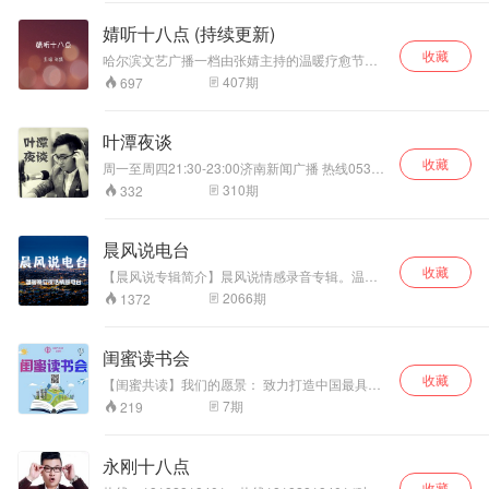
以上
婧听十八点 (持续更新)
收藏
哈尔滨文艺广播一档由张婧主持的温暖疗愈节
目。活动信息请听直播。 抖音：主持人张婧//麻
407
期
697
婆逗夫 微视：麻婆逗夫
叶潭夜谈
收藏
周一至周四21:30-23:00济南新闻广播 热线0531-
82958399。 夜话精选：婚姻情感、家庭矛盾、
310
期
332
孩子教育、为人处世……
晨风说电台
收藏
【晨风说专辑简介】晨风说情感录音专辑。温暖
抚慰，帮你解惑，20年专注情感心理解惑，治愈
2066
期
1372
你的情感心理婚恋烦恼。 【主播晨风简介】20年
情感心理节目主持人，情感心理老师，广播节目
《心事了无痕》《晨风说》，电视节目《相亲相
闺蜜读书会
爱》。 音频节目合作请留言。工众号：晨风说。
收藏
围脖：晨风说。
【闺蜜共读】我们的愿景： 致力打造中国最具正
能量的书香图书馆，帮助1000万的中国女性，找
7
期
219
到学习基地，学习，成长，改变，构建每一个家
庭的幸福和谐。 【闺蜜共读】我们的核心价值
观： 一份成长，一份幸福，闺蜜共读，伴您一路
永刚十八点
幸福！ 【书香殿堂】 1、心灵成长励志： 聆听心
收藏
灵之声，放飞心灵之翼，灿烂从心开始 2、幸福