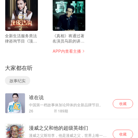
36
188
全新生活服务类法
《真相》将通过著
律咨询节目《顶级
名演员马跃的讲
咨询》由超模李艾
述、视频短片、案
APP内查看主播
担纲主持，邀请四
件现场展示、歌曲
位国内知名律师担
演绎、证据链展示
任顶级律师团，为
等多种方式揭示案
大家都在听
到场求助人提供最
件真相，还公众以
权威、最专业的法
朗朗乾坤。
律服务，解决困扰
故事纪实
求助人的各种法律
问题。
谁在说
收藏
中国第一档故事体加论辩体的全新品牌节目。
26
189
期
漫威之父和他的超级英雄们
收藏
漫威之父斯坦李，他是漫威之父，世界上唯一拥