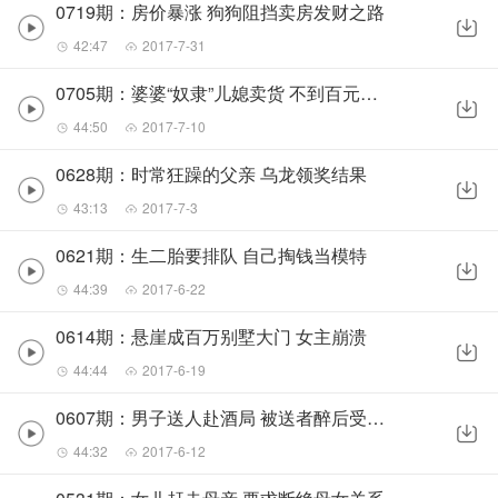
0719期：房价暴涨 狗狗阻挡卖房发财之路
42:47
2017-7-31
0705期：婆婆“奴隶”儿媳卖货 不到百元禁回家
44:50
2017-7-10
0628期：时常狂躁的父亲 乌龙领奖结果
43:13
2017-7-3
0621期：生二胎要排队 自己掏钱当模特
44:39
2017-6-22
0614期：悬崖成百万别墅大门 女主崩溃
44:44
2017-6-19
0607期：男子送人赴酒局 被送者醉后受伤索赔
44:32
2017-6-12