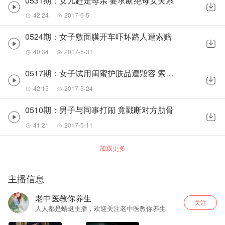
0531期：女儿赶走母亲 要求断绝母女关系
42:24
2017-6-5
0524期：女子敷面膜开车吓坏路人遭索赔
40:34
2017-5-31
0517期：女子试用闺蜜护肤品遭毁容 索赔遭拒
42:15
2017-5-24
0510期：男子与同事打闹 竟戳断对方肋骨
41:21
2017-5-11
加载更多
主播信息
老中医教你养生
关注
人人都是蜻蜓主播，欢迎关注老中医教你养生