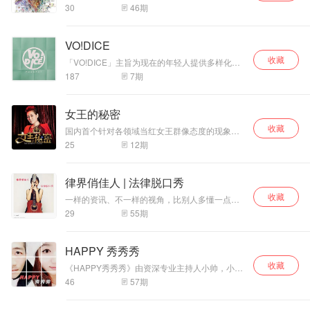
有一个“宇宙”的人。他创造的超级英雄，曾是无数
30
46
期
人的童年梦想。而他是漫威宇宙里最厉害的超级
英雄。如今这个最大的超级英雄离我们远去，他
一定是去拯救宇宙了。希望我们在未来能在某一
VO!DICE
个平行时空里再次相聚。再见，漫威宇宙的创造
收藏
者！
「VO!DICE」主旨为现在的年轻人提供多样化的
休闲活动选择。 「VO!DICE」来自DICE，华人
187
7
期
地区最大的桌面游戏文化推广平台。过去我们将
所做的事情称之为“提供休闲娱乐生活的一种选
项”，如今我们希望在「VO!DICE」为大家提供更
女王的秘密
多选项，希望让每个人每周除了工作与睡眠的剩
收藏
余72个小时变得丰富有趣。 在「VO!DICE」我们
国内首个针对各领域当红女王群像态度的现象级
不再只聊桌游，内容将包括一切你在休闲时光可
话题节目，节目由酷姐李静主持。节目每期都会
25
12
期
以进行的活动，邀请那些“从不觉得生活无所事
邀请一位极具影响力的女王，共同探秘女王不为
事”的嘉宾来与听众分享有趣的活动、影视、读
人知的背后故事。
书、游戏、美食、手作等内容。 在「VO!DICE」
律界俏佳人 | 法律脱口秀
你能知道更多的好去处，听到更多的好内容，让
过去无聊发呆刷手机的自己拥有更多的好时光。
收藏
一样的资讯、不一样的视角，比别人多懂一点
「VO!DICE」，听会玩的人，聊好玩的事。
法。 需要更多法律贴士？关注我们的官方公众
29
55
期
号“Lawyer点评”！你更可以一键直达律师咨询、
法律服务。任何问题也可添加助手vx:
Your_Lawyers_wx
HAPPY 秀秀秀
收藏
《HAPPY秀秀秀》由资深专业主持人小帅，小花
担纲，他们十余年主持风格独树一帜，用生活
46
57
期
化，诙谐、幽默的语言将信息传达给受众。节目
以大话、漫话社会、娱乐、音乐及网络趣事、笑