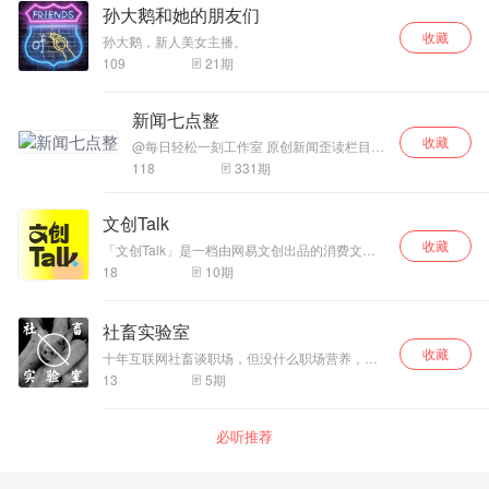
话段子演绎等为主要内容，两位主持人对资讯、
孙大鹅和她的朋友们
笑话风趣解读和机智“现挂”，给听众带来快乐、共
收藏
鸣和回味。
孙大鹅，新人美女主播。
109
21
期
新闻七点整
收藏
@每日轻松一刻工作室 原创新闻歪读栏目
《新闻七点整》，网易新闻客户端轻松一刻
118
331
期
频道首播，微信公众号“网易每日轻松一
刻”，欢迎广播电台加盟，合作推出各地方言
版！
文创Talk
收藏
「文创Talk」是一档由网易文创出品的消费文化
播客，我们日常瞄准潮流青年文化与圈层消费行
18
10
期
为，不定期邀请大咖漫谈故事经历、解读行业前
沿，和用热爱创造价值的人展开一场趣味对谈。
社畜实验室
收藏
十年互联网社畜谈职场，但没什么职场营养，更
没有什么职场后黑学，学不了甄寰，当不了布加
13
5
期
拉提，更别说易阳千喜，只是一群在互联网积福
报的社畜们，告诉你怎么不当人的职场歪理节目
～不定期更新，有什么想聊却不敢聊的话题，欢
必听推荐
迎联系我们//vx：HB0917wow