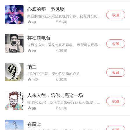
生，我们瞪大眼睛，看清楚烦恼。让它滚蛋，或
者消化它，成为养料，丰富我们珍贵的三万天左
心底的那一串风铃
右的生命。
收藏
白昼的喧闹让人渴望夜晚的宁静，寂寞的长夜又
盼望黎明的晨曦；人在白昼与黑夜中交替忍受着
51
期
49
异样的折磨或煎熬，那么静下心来倾听您心底的
那一串风铃。
存在感电台
收藏
世界这么大，遇见你真不容易。 希望可以用零度
的声音，温暖你的内心。 查看文稿可以关注微信
39
期
20
公众号：NJ存在感（nj-czg）
纳兰
收藏
用我们的声音，安慰你受伤的心灵
30
期
142
人来人往，陪你走完这一场
收藏
微.信公众.号：落榜文青(lbwq22) 私人微.信：
lbwq20 人来人往，陪你走完这一场
21
期
66
在路上
收藏