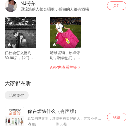
NJ劳尔
关注
愿流浪的人都会唱歌，孤独的人都有酒喝
107
--
任社会怎么批判
足球咨询，热点评
80.90后，我们需
论，转会热门，应
要做的，就是做好
有尽有。
APP内查看主播
自己。 那些光阴里
的故事，蝴蝶结与
牛皮筋筑成的记忆
大家都在听
城堡，青梅竹马演
绎的浪漫童话，清
风白水的那些年。
治愈陪伴
你在烦恼什么（有声版）
收藏
真实的世界里，过得幸福美好的人，常常不是因
为多么聪明智慧，而是因为比较幸运。多点不同
66
期
95
角度的人生看法，你才有选择。仅此一次的人