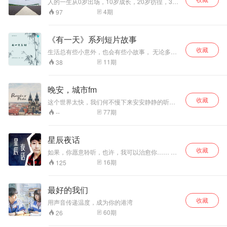
人的一生从0岁出场，10岁成长，20岁彷徨，30
岁定向，40岁打拼，50岁回望，60岁告老，70岁
4
期
97
搓麻，80岁晒太阳，90岁躺床上，100岁挂墙
上。生的伟大，死得凄凉，能牵手的时候，请别
肩并肩，能拥抱的时候，请别手牵手，能相爱的
《有一天》系列短片故事
时候，请别说分开。因为，一生就这么短暂而
收藏
已！
生活总有些小意外，也会有些小故事， 无论多么
不情愿， 但生活总是向好的方向走的， 时间带走
11
期
38
一切。
晚安，城市fm
收藏
这个世界太快，我们何不慢下来安安静静的听一
个广播。我是主播林恩NeonLyn，欢迎收听我的
77
期
--
电台，我与世界陪着你。
星辰夜话
收藏
如果，你愿意聆听，也许，我可以治愈你…… 更
新频率：每月1日、15日更新
16
期
125
最好的我们
收藏
用声音传递温度，成为你的港湾
60
期
26