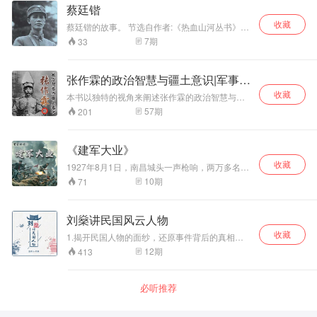
本好书！
蔡廷锴
人物，欢迎关注购买。
收藏
蔡廷锴的故事。 节选自作者:《热血山河丛书》编
辑委员会 播者:中版去听。
7
期
33
张作霖的政治智慧与疆土意识|军事谋
略传记
收藏
本书以独特的视角来阐述张作霖的政治智慧与疆
土意识，意在从历史层面的表层深入到张作霖这
57
期
201
个人物的思想和精神世界，向读者展现张作霖作
为一方霸主东北王对这片疆土的保护。
《建军大业》
收藏
1927年8月1日，南昌城头一声枪响，两万多名颈
扎红领巾的起义部队，对城内反动武装发起进
10
期
71
攻。南昌起义、秋收起义、广州起义揭开了中国
共产党独立领导武装斗争创建人民军队的序幕。
井冈山革命根据地创建，点燃了建立农村革命根
刘燊讲民国风云人物
据地的星星之火。铁流两万五千里，爬雪山、过
收藏
草地，创造了人间奇迹。坚持敌后抗战，实行人
1.揭开民国人物的面纱，还原事件背后的真相。
民战争，造成陷敌于灭顶之灾的汪洋大海。战略
2.解决你有所听闻，但不了解事情发展脉络的问
12
期
413
决战，向全国进军，一个崭新的人民共和国屹立
题。
于世界的东方。抗美援朝，保家卫国，维护正
义，保卫和平，打败武装到牙齿的侵略者。建立
必听推荐
诸军兵种合成军队，研制两弹一星，占领国际制
高点，人民军队在革命化现代化正规化的道路上
奋勇前进。在中国特色社会主义新时代，人民解