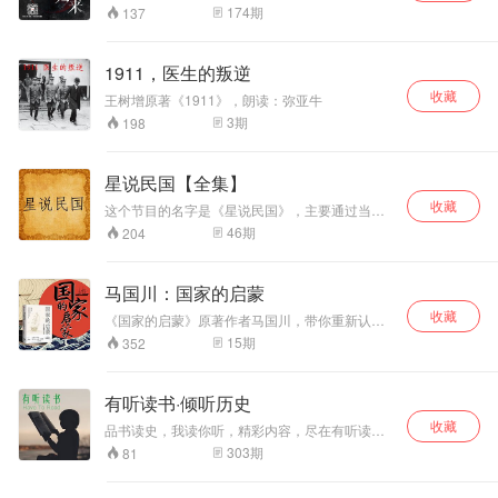
何遇，带你穿越时空，开启往事之门，解读民国
174
期
137
演艺圈，漫谈北洋八卦志，重构80年代记忆拼
图。每周一、三更新，想和主播交流，加V
:qingtingFM_TJ . 更多精彩内容，关注我们的V X
1911，医生的叛逆
公号：倾听天津（qingtingTJZ）。更多的天津，
收藏
用听的。
王树增原著《1911》，朗读：弥亚牛
3
期
198
星说民国【全集】
收藏
这个节目的名字是《星说民国》，主要通过当事
人的回忆和回忆录真实的描述民国历史的事件，
46
期
204
通过经历过这一段历史的人物回忆，还原原有的
历史事件和揭秘真实历史。
马国川：国家的启蒙
收藏
《国家的启蒙》原著作者马国川，带你重新认知
日本明治维新的跌宕历程，透过15个重要人物的
15
期
352
人生轨迹，剖析日本从落后国家跃升世界强国的
历史渊源。以史为鉴知兴替，读懂日本，也就读
懂了中国。 马国川，《财经》杂志主笔、《财经
有听读书·倾听历史
评论刊》执行主编、中国教育三十人论坛秘书
收藏
长。已出版《大碰撞》《我与八十年代》《没有
品书读史，我读你听，精彩内容，尽在有听读
皇帝的中国》《重启改革议程》《看中国》等作
书。拆书共读，快一点读书慢下来思考，每周挑
303
期
81
品。 阅读原著全本，请在当当网，搜索由中信出
选最经典、最热门书籍，拆书精读，有速度又有
版集团出版的《国家的启蒙：日本帝国崛起之
意思，读书就是这么简单，再忙也能让你读完一
源》，完整了解59个明治维新前后期的著名历史