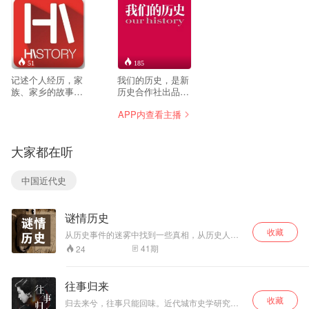
51
185
记述个人经历，家
我们的历史，是新
族、家乡的故事，
历史合作社出品的
便是记录历史。网
电子杂志，新历史
APP内查看主播
络开启了人人可以
合作社产品品牌之
参与书写历史的时
一。以故事和事件
代。新历史合作社
为线索，展现大历
大家都在听
发起的“我的历
史的纤细脉胳。
史”应运而生。它是
爱好历史阅读及记
中国近代史
录者的园地，是听
与读非虚构故事的
平台。信箱：
谜情历史
wodelishi@126.com
收藏
从历史事件的迷雾中找到一些真相，从历史人物
的情感与思想中找到一些真实，让我们更清楚发
41
期
24
生过的事情，解密被掩盖的史实。如果本专辑对
你有帮助，记得打赏噢！
往事归来
收藏
归去来兮，往事只能回味。近代城市史学研究者