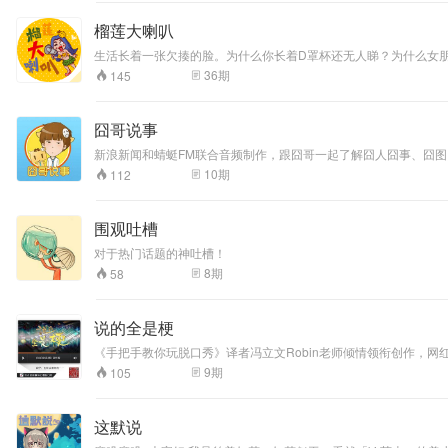
榴莲大喇叭
生活长着一张欠揍的脸。为什么你长着D罩杯还无人睇？为什么女朋
出香香的味道。
36
期
145
囧哥说事
新浪新闻和蜻蜓FM联合音频制作，跟囧哥一起了解囧人囧事、囧图囧
10
期
112
围观吐槽
对于热门话题的神吐槽！
8
期
58
说的全是梗
《手把手教你玩脱口秀》译者冯立文Robin老师倾情领衔创作，
9
期
105
这默说