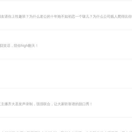
友请你上性趣班？为什么老公的十年炮不如初恋一个啵儿？为什么公司贱人爬得比你快？.
笑话，陪你high翻天！
网红主播齐大圣发声录制，强强联合，让大家听靠谱的脱口秀！