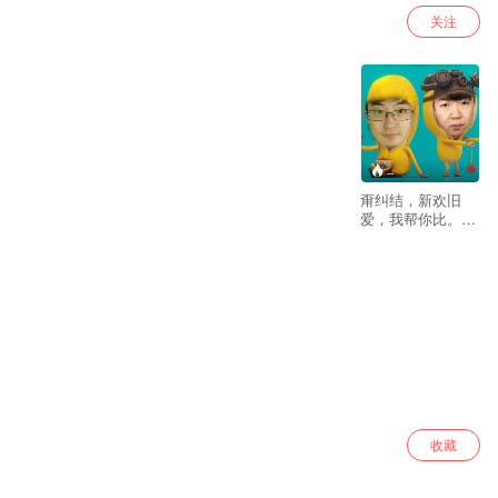
关注
--
甭纠结，新欢旧
爱，我帮你比。到
底选哪个，我来给
你叨比叨。握紧方
向盘，带你去听听
不一样的声音。只
要你敢比，我就敢
说。都市腹黑，就
事论事，就车论
车。“汽车叨比
叨”，第一时间为你
的车叨比叨！
收藏