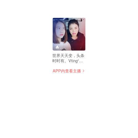
--
世界天天变，头条
时时有。Vting“今
日头条”，与你说头
APP内查看主播
条，观天下。每天
唤醒你的信息敏感
度，让你第一时间
享受到最生动，最
活泼，最解渴的咨
询。Vting“今日头
条”，我说的，才是
头条。