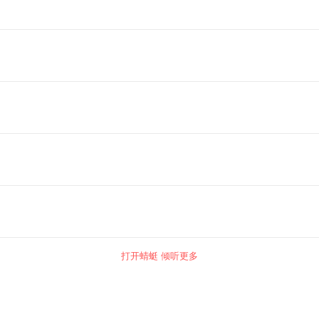
打开蜻蜓 倾听更多