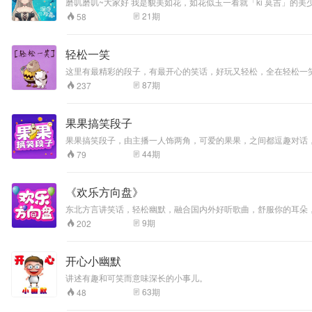
磨叽磨叽~大家好 我是貌美如花，如花似玉一看就「ki 莫吉」的
很简单，一共三个： 「默默酱的睡前吐槽」「默默酱的深夜放毒」
21
期
58
（mmnwdr）」 爱你们呦，喵~
轻松一笑
这里有最精彩的段子，有最开心的笑话，好玩又轻松，全在轻松一笑 微
87
期
237
果果搞笑段子
果果搞笑段子，由主播一人饰两角，可爱的果果，之间都逗趣对话
44
期
79
《欢乐方向盘》
东北方言讲笑话，轻松幽默，融合国内外好听歌曲，舒服你的耳朵
9
期
202
开心小幽默
讲述有趣和可笑而意味深长的小事儿。
63
期
48