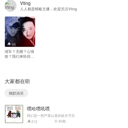
Vting
人人都是蜻蜓主播，欢迎关注Vting
192
堵车？无聊？心情
烦？我们来给你一
剂心灵良药。只有
Vting，才能抚慰你
受伤的小心灵 ~
听“二人世界-开车
大家都在听
讲段子”，为你消愁
解闷，见招拆招，
不管有事没事，每
幽默搞笑
天记得来一剂，出
门记得带药！
嘿哈嘿吼嘿
我们是一档严肃认真的娱乐节目
46
期
212