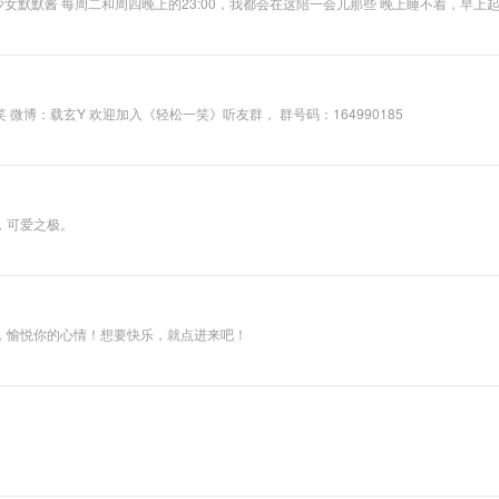
美少女默默酱 每周二和周四晚上的23:00，我都会在这陪一会儿那些 晚上睡不着，早
「默默酱的幸福灵药」 三个节目交替播出，而我一直都在 更多默默酱的最新节目和
博：载玄Y 欢迎加入《轻松一笑》听友群， 群号码：164990185
，可爱之极。
，愉悦你的心情！想要快乐，就点进来吧！