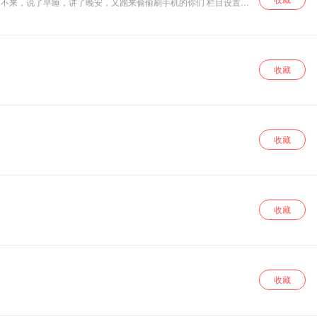
上起不来，说了早睡，讲了晚安，又跑来偷偷刷手机的你们 栏目设置也
动态，请关注「@女王默默大人」和「薇芯：默默大人
收藏
收藏
收藏
收藏