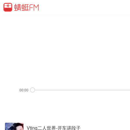
00:00
Vting二人世界-开车讲段子