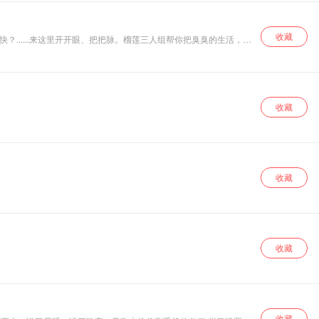
收藏
.....来这里开开眼、把把脉。榴莲三人组帮你把臭臭的生活，嚼
收藏
收藏
收藏
收藏