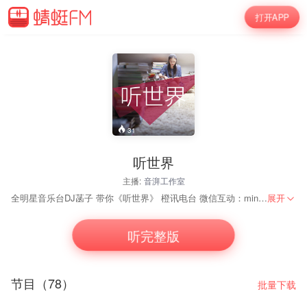
打开APP
31
听世界
主播:
音湃工作室
全明星音乐台DJ菡子 带你《听世界》 橙讯电台 微信互动：minihudong 版权联络：0571-81506088
展开
听完整版
节目（78）
批量下载