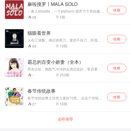
麻啦搜罗丨MALA SOLO
收藏
一家人的battle，一个妈的solo 搜罗万千养娃趣
事，倾诉带娃辛酸 养娃路漫漫你不是一个人在战
5
期
28
斗 本栏目故事都来自于妈妈们真实的生活体验故
如有雷同，那是上天给的缘分~
猫眼看世界
收藏
人在江湖飘，偶尔挨两刀。要想不挨刀，听我瞎
叨叨。这里是猫眼看世界，资深段子手姬师兄带
13
期
69
你侃尽人间百态，阅尽大千世界。听到你手机没
电，说到我满头大汗。传说中的充电两小时，就
是为了听我五分钟！猫眼看世界，跟着师兄一起
霸总的百变小娇妻（全本）
high！更多精彩内容订阅猫巷微信公众号：
收藏
MXRadio；qq听友群：296122873
男友出轨，她怒气冲冲的去酒店捉奸，誓必要让
她们好看，却不想狗血的进错房间找错人， 在一
253
期
--
片热气氤氲缭绕中，雷大总裁被眼前这个突然闯
入的陌生“老太太”！！给……惊着……了！！ 入
目，白发，皮肤褶皱，从外表看来完全是一个六
春节传统故事
十多岁的老太太的脸，可惜，她那双圆溜溜的黑
收藏
色大眼睛暴露了她的真实年龄…… 本该尴尬的场
春节传统故事之培养儿童好习惯。 在这个专辑当
合，可是，似乎少女无所畏惧，还把那个冷冽的
中，有很多好玩有趣儿的故事，比如过年包饺子
18
期
27
男子给……调戏了？？
小朋友们也可以搭把手呢，还有年兽到底长什么
样？如果我给它一个饺子吃，会发生怎么样有趣
的事呢？ 在这个专辑里，不仅小朋友可以通过听
必听推荐
故事了解更多有关春节的习俗，而且再故事里还
会提示家长和小朋友在节气期间做哪些有意义的
事，从而培养孩子的好习惯。 比如，家长和孩子