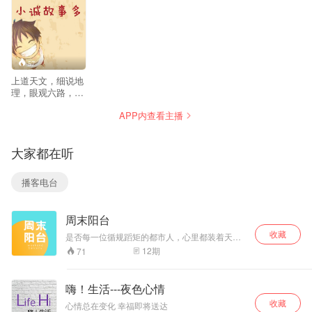
57
上道天文，细说地
理，眼观六路，耳
听八方。在信息爆
APP内查看主播
炸的年代找到你感
兴趣的新闻。 没底
线，但是，有原
大家都在听
则。 每天一期，让
您快乐听新闻。
播客电台
周末阳台
收藏
是否每一位循规蹈矩的都市人，心里都装着天马
行空的人生幻想？ 《周末阳台》用温柔而有趣的
12
期
71
方式，帮助奔波劳碌的你进入乌托邦，带你发现
新惊喜，精神抖擞地回到现实世界。 《周末阳
台》是一档杂谈类都市播客，由阿卷、辣辣、味
嗨！生活---夜色心情
美思、Jennifer四位主播分享成长中的爆笑瞬间，
收藏
探讨漫漫人生的是非观，科普然并卵的冷知识。
心情总在变化 幸福即将送达