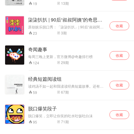
和你一起聊烟火人间寻常事，展忙里偷闲开心
13
期
19
颜。 不慌不忙，眼里有光。
柒柒扒扒 | 90后“叔叔阿姨”的奇思妙
想
收藏
原创娱乐脱口秀：「柒柒扒扒」| 90后“叔叔阿
姨”的奇思妙想！ 每周更新，说说心事，聊聊年轻
3
期
23
新鲜的话题，既是闲暇时光的“开心果”，又是迷茫
睡前的“指路灯”。下设特别板块「7788-音乐留声
机」「7788-电影时光机」等，针对音乐，影视定
奇闻趣事
期会有特别节目上线，是90后“叔叔阿姨”茶余饭
收藏
后，“必须必备以及必不可少之法宝”。
每周三晚上更新，官方微博@奇趣排行榜
29
期
124
经典短篇阅读组
收藏
读鸡汤不如一起和我读读经典短篇故事。还有我
的日记
67
期
59
脱口爆笑段子
收藏
脱口爆笑，立即让你笑的吐水吐饭吐白沫
71
期
95