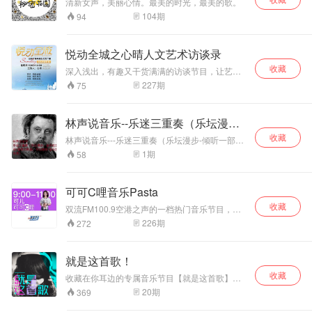
清新女声，美丽心情。最美的时光，最美的歌。
104
期
94
悦动全城之心晴人文艺术访谈录
收藏
深入浅出，有趣又干货满满的访谈节目，让艺术
生活化，让生活艺术化
227
期
75
林声说音乐--乐迷三重奏（乐坛漫步-
倾听一部伟大作品诞生不平凡的故
收藏
林声说音乐---乐迷三重奏（乐坛漫步-倾听一部伟
大作品诞生不平凡的故事；音乐家面面观-穆索尔
事；音乐家面面观-穆索尔斯基；乐
1
期
58
斯基；乐坛趣闻-音乐家的乐思）
坛趣闻-音乐家的乐思）
可可C哩音乐Pasta
收藏
双流FM100.9空港之声的一档热门音乐节目，播
出时间：工作日09:00-11:00。
226
期
272
就是这首歌！
收藏
收藏在你耳边的专属音乐节目【就是这首歌】，
每天为你精选一张独具标识的车载音响的歌单，
20
期
369
选取感人至深的流行中文金曲，热门劲爆的潮流
音乐。发烧的声色岁月，温暖历久弥香，紧凑、