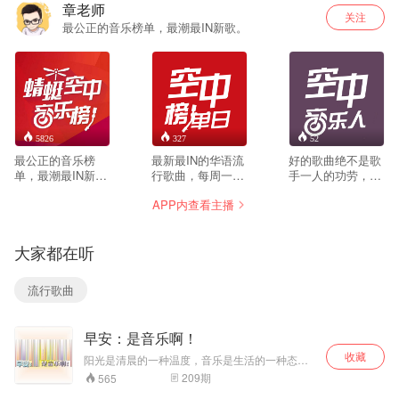
章老师
关注
最公正的音乐榜单，最潮最IN新歌。
5826
327
52
最公正的音乐榜
最新最IN的华语流
好的歌曲绝不是歌
单，最潮最IN新
行歌曲，每周一揭
手一人的功劳，不
歌，尽收耳底。
榜，统计全国1054
然幕后功臣继续默
APP内查看主播
家专业电台的播放
默无闻，带你走进
次数，综合国内顶
音乐人的创作世
尖音乐人共同打
界！关注微信订阅
大家都在听
造，给你全新的音
号“粉丝圈大队
乐体验。关注微信
长”参与每日打榜投
订阅号“粉丝圈大队
票，决定谁才是年
流行歌曲
长”参与每日打榜投
度盛典的最强之
票，决定谁才是年
人！
度盛典的最强之
早安：是音乐啊！
人！
收藏
阳光是清晨的一种温度，音乐是生活的一种态
度，阳光最重要，音乐很美好。每周王小墨用音
209
期
565
乐陪伴你的早间音乐时光。