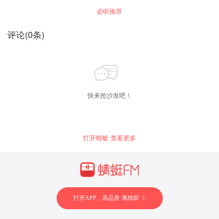
时尚、有新有旧，做最好的音乐陪伴。让主题音
必听推荐
乐给你的移动生活来最声动的世界。有歌单，不
孤单！
评论
(
0
条)
快来抢沙发吧！
打开蜻蜓 查看更多
打开APP，高品质·离线听