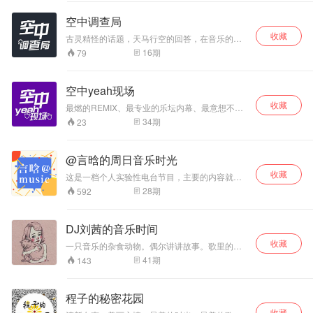
空中调查局
收藏
古灵精怪的话题，天马行空的回答，在音乐的世
界里你是不是最奇葩的那一个？关注微信订阅
16
期
79
号“粉丝圈大队长”参与每日打榜投票，决定谁才是
年度盛典的最强之人！
空中yeah现场
收藏
最燃的REMIX、最专业的乐坛内幕、最意想不到
的明星八卦，野！夜！！Yeah！！！关注微信订
34
期
23
阅号“粉丝圈大队长”参与每日打榜投票，决定谁才
是年度盛典的最强之人！
@言晗的周日音乐时光
收藏
这是一档个人实验性电台节目，主要的内容就是
聊天和推荐好听的歌曲。目前没有来电咨询环节
28
期
592
与朗读磕pao环节，也没有各种奇奇怪怪的口
播，大家可以放心听歌，欢迎投稿留言，切勿杠
上花。
DJ刘茜的音乐时间
收藏
一只音乐的杂食动物。偶尔讲讲故事。歌里的，
身边的，自己的。WeChat公号：刘茜的花花世
41
期
143
界。来找我玩儿~~~
程子的秘密花园
收藏