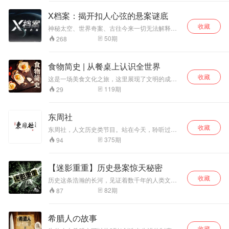
团、解密档案、人物探幽、名将之死、历史悬
案、武器揭秘等诸多历史细节，耐人寻味。
X档案：揭开扣人心弦的悬案谜底
收藏
神秘太空、世界奇案、古往今来一切无法解释的
超自然现象。
50
期
268
食物简史 | 从餐桌上认识全世界
收藏
这是一场美食文化之旅，这里展现了文明的成就
与进程，从史前到现在，再到未来，作者从美食
119
期
29
文化的进程讲起，对关于人类饮食习惯的多个问
题做了精妙的解读。 一万年前的人类吃什么？一
个世纪后的未来人又会吃什么？火、耕种与畜牧
东周社
是如何诞生的？古罗马皇帝的餐桌上有什么？中
收藏
国皇帝呢？法兰西国王呢？他们的人民又吃什
东周社，人文历史类节目。站在今天，聆听过
么？以人肉为食的行为真的消失了吗？性与饮食
往。 金话筒主持人「周东」主持。
375
期
94
之间又有什么关联？餐厅在何时又是如何出现
的？谁发明了披萨？哪些地方的人吃昆虫？富豪
们每天的菜单是什么呢？地球上哪个国家的人最
【迷影重重】历史悬案惊天秘密
会吃？当总人口超过 100 亿后会出现食物危机
吗？明天的我们是否会被人工智能操控饮食？吃
收藏
历史这条浩瀚的长河，见证着数千年的人类文
饭还会是一种社交行为吗？…… 饮食代表在日常
明。她一路奔 流，带走了数不清的光辉事迹，留
82
期
87
生活极为重要的一部分，我们在餐桌上看到的不
下无数个悬疑奇案。申更伴夜以生动客观的语
仅仅是一箪食一瓢饮，还是漫长岁月中形成的世
言，动人心弦的历史故事，还原一个令人震惊的
界饮食文化的交融，以及整个地球上人们的生活
场景。为青少年朋友有一个更清 晰的视角，特别
希腊人の故事
轨迹。在人类历史中，食物是许多重大变化的背
分类了【失落的文明】、【历史的悬案】、【战
后主因。在本书中，作者带领我们通过食物的角
收藏
争的疑云】、【名人的传奇】、【宝藏的踪影】