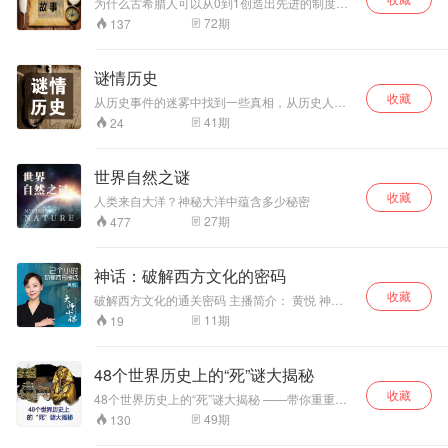
为什么古希腊人可以从0到1创造出先进的制度和
度，了解人类的进化史。他关心的不是食物是如
五大篇章。 每个篇章都以国外和国内区分，将世
文化？ 一言不合就开打的古希腊人，为什么可以
72
期
137
何改变的，而是食物改变了什么。他讲述的是饥
界历史上长期以来备受关注的悬疑故事呈现给青
同生共死？ 被誉为文明基石的古希腊，为什么会
饿是如何塑造文明，食物是怎样促进科技大步前
少年朋友。
突然崛起，又迅速衰落？ 余烬中的世界怎样获得
进。它展示了当你坐下用餐时，又有多少文化、
新生 此专辑为片段，全本收听请咨询WeChat：
社会、经济的因素包含其中。 本专辑特别鸣谢：
谜情历史
702239744
由雅克·阿塔利所著，天津科学技术出版社出版的
收藏
从历史事件的迷雾中找到一些真相，从历史人物
《食物简史》。如若喜欢本书，请到书店购买正
的情感与思想中找到一些真实，让我们更清楚发
版书籍！
41
期
24
生过的事情，解密被掩盖的史实。如果本专辑对
你有帮助，记得打赏噢！
世界自然之谜
收藏
人类来自大洋？神秘大洋中蕴含多少秘密
27
期
477
神话：破解西方文化的密码
收藏
破解西方文化的通关密码 主播简介： 黄悦 神话
学博士 央视《神话》系列主讲人 创意之光： 星
11
期
19
巴克LOGO的原型居然是一位摄魂海妖？ 艺术之
源： 卢浮宫内的名画《劫掠欧罗巴》背后有怎样
的风流韵事？ 人生之镜： 西西弗书店的名称源于
48个世界历史上的“死”谜大揭秘
希腊神话中的悲剧人物西西弗斯？ 节目框架： 发
收藏
刊词 西方神话——一部了不起的密码本 一、希腊
48个世界历史上的“死”谜大揭秘 ——带你重重谜
罗马神话极简史（上） 二、希腊罗马神话极简史
团，寻找最真实的答案 世界之大，无奇不有，世
49
期
130
（下） 三、从诸神之战到人神之战 四、神话与婚
界之大，迷雾重重。相信在考古学家的努力之
姻：一切爱情已被神话写尽 五、神话与文学：故
下，谜团都将水落石出，终将揭秘。如果您对这