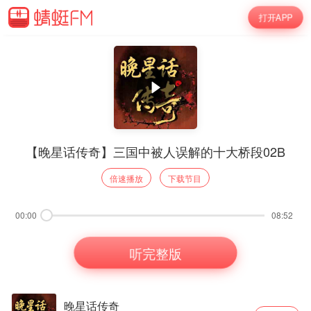
打开APP
【晚星话传奇】三国中被人误解的十大桥段02B
倍速播放
下载节目
00:00
08:52
听完整版
晚星话传奇