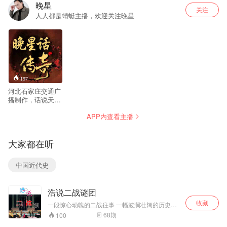
晚星
关注
人人都是蜻蜓主播，欢迎关注晚星
197
河北石家庄交通广
播制作，话说天下
大事，分久必合，
APP内查看主播
合久必分。世间万
象，盛极而衰，否
极泰来。几多神秘
大家都在听
传说，化作千古绝
唱，尽在晚星话传
奇！
中国近代史
浩说二战谜团
收藏
一段惊心动魄的二战往事 一幅波澜壮阔的历史画
卷 文浩亲情讲述决策内幕、战火烽烟、碧海风
68
期
100
波、长空迷云、特战疑踪、谍海迷影、事件谜