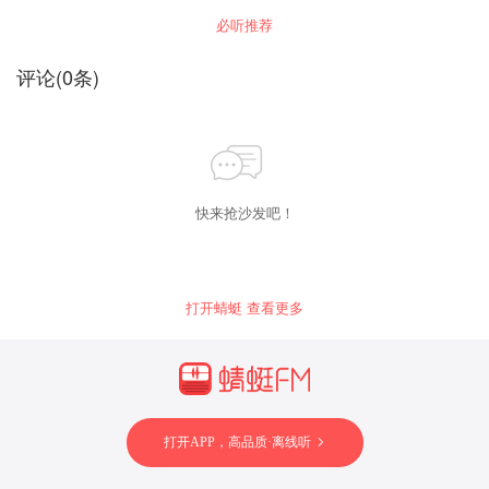
事总比英雄活得更长 六、神话与艺术：理性的梦
些问题感兴趣，尽请订阅《48个世界历史上
必听推荐
想，感性的现实 七、神话与历史：唯有荣耀可以
的“死”谜大揭秘》 精心选取48个未解之谜 ——超
成就传奇 八、神话与哲学：创造和毁灭相伴而行
值内容，你值得订阅 为何专家在埃及出土的莎草
九、神话与心理学：疲惫现实里的英雄梦想 十、
纸上，破解了金字塔的三个谜团？为何月球尘竟
评论
(
0
条)
神话与现实：从天空之镜透视人间光明的契机
有一种硝烟的味道？百慕大海洋下的比米尼大
墙，它真的是大西洲的残骸吗？ 聘请国内畅销实
力作者创作 ——还原最真实的历史瞬间 以历史资
料为基础，破解世界历史中，始终没有揭开的谜
团，用轻松幽默的语言，带你了解事件始末，还
原神秘的世界历史。
快来抢沙发吧！
打开蜻蜓 查看更多
打开APP，高品质·离线听