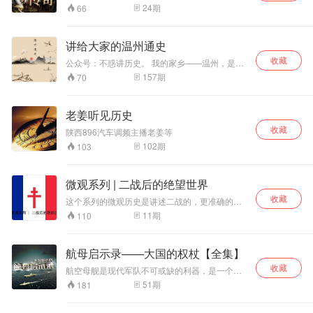
络，善用多元史料鲜活讲述。 本专辑聚焦这段关
24
期
66
键历史，精取核心要义，佐以丰富案例，细解关
键节点。从革命背景、人物命运，到军事战略、
格局演变，深挖内在逻辑与关键成因，尽显时代
讲给大家的温州通史
沧桑。历史爱好者、学习者、探究者皆能从中摄
收藏
取智慧，于历史浪潮中洞悉规律，开启一场智慧
公众号：不惑讲历史。 我的家乡——温州，是一
启迪的求知旅程。
座历史文化底蕴非常深厚的城市。人杰地灵，孕
157
期
70
育出了不少有才之辈。 瓯菜、瓯锈、瓯塑、活字
印刷、造纸、等等都名列非物质文化遗产名录。
我们有帮皇帝打下江山的刘伯温，有为世界历史
老姜听见历史
文化做出巨大贡献并写了《真腊风土记》的周达
收藏
观。 温州也是数学家的摇篮，同时也有有很多出
陕西896汽车调频主播老姜等
色的考古学家，古汉语届的翘楚也是我们温州
102
期
103
人。他们活跃在世界的舞台，贡献着自己的力
量。温州商人更是遍布全球，将祖辈的精创业精
神发扬光大。 温州一路从东瓯国，到永嘉郡，到
微观系列 | 二战后的绝望世界
今天的温州，一路经历了怎样的文华洗礼？从新
石器时代到良渚文化，之后的夏、商、周、秦、
收藏
这个系列的微观历史是讲述二战的，更准确的
汉、三国、晋、五胡十六国、南北朝、北朝、
说，是讲述二战快要打完了，和打完以后的各国
11
期
110
隋、唐、五代、十国、宋、辽、西夏、金、元、
人民生活，尤其是1945-1950年这五年间的世界
明、清、近代、现代。温州都发生怎样的变化？
是什么模样的。 讲二战的东西实在太多了，但我
百姓的生活是怎样的？历史的脉络是如何延伸
发觉认真讲讲1945-1950年这段二战后世界的东
航母启示录——大国的权杖【全集】
的？ 请听我和您慢慢道来。
西却不多。 各位可能很清楚二战是打的多么轰轰
收藏
烈烈，可有谁知道二战打完后各国是什么样子
航空母舰是现代军队不可或缺的利器，是一个国
呢？ 那些被解放的国家，被解放的集中营，战争
家综合国力的象征，凤凰卫视、上海电视台军事
51
期
181
的胜利，法西斯的消亡，并没有给他们带来理想
栏目嘉宾，腾讯军事、观察者网、国家人文历史
中的稳定和安逸，相反苦日子还在继续，并且迅
杂志等多家媒体特约撰稿人周明，以多年来对军
速从生理层面，溃烂到心理层面……