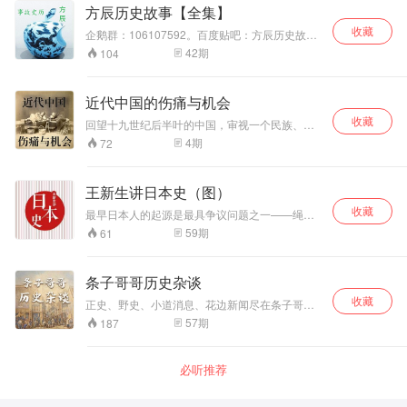
事历史的深入研究，为你介绍航母的前世今生。
方辰历史故事【全集】
收藏
企鹅群：106107592。百度贴吧：方辰历史故事
吧。微信公众号：Fcgs073。 客官只需要提一个
42
期
104
人名或者时代。方辰就会从自己的视角换您一个
故事。
近代中国的伤痛与机会
收藏
回望十九世纪后半叶的中国，审视一个民族、一
个时代的伤痛与机会。央视《百家讲坛》著名主
4
期
72
讲人、江宁织造博物馆馆长郦波教授讲述《近代
中国的伤痛与机会》。
王新生讲日本史（图）
收藏
最早日本人的起源是最具争议问题之一——绳纹
时代，这是日本列岛发展的一个重要时期，相当
59
期
61
于世界史上的中石器时代至新石器时代。
条子哥哥历史杂谈
收藏
正史、野史、小道消息、花边新闻尽在条子哥哥
杂谈当中，这里就是一个历史的大杂烩。
57
期
187
必听推荐