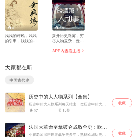
80
299
浅浅的评说，浅浅
拨开历史迷雾，穷
的引申，浅浅的讲
尽人物复杂，走近
述，我陪你一起抽
历史，走近《晚清
APP内查看主播
出时间来读书。
那些人和事》，走
——李东成说
近真实，走近李东
成说； 更多节目预
大家都在听
告请关注微信公众
号：李东成说。
中国古代史
历史中的大人物系列【全集】
收藏
历史中的大人物系列每天推出一位历史中的大人
物，从他们的兴衰之中捕捉可以学习的点滴，力
15
期
97
求每天给读者带来一份深度解析的阅读盛宴，笔
者力求每位人物都公平公正看待，给读者每天带
来一丝对于学习历史的快乐。
法国大革命至拿破仑战败全史：欧陆
传奇
收藏
小崔老师深耕世界战争史多年，熟稔欧洲历史脉