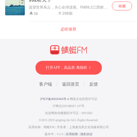
收藏
遥望世界风云，关心全球进展。FM99.2江西财经
广播，带你领略多姿多彩的烽火世界
298
期
36
必听推荐
打开APP，高品质·离线听
客户端
返回首页
反馈
沪ICP备06026464号-4
网络文化经营许可证
沪网文[2014]0587-137号
信息网络传播视听许可证：0911603
©2011-2019 qingting.fm ALL Rights Reserved.
应用名称：蜻蜓FM | 开发者：上海麦克风文化传媒有限公司
版本号：9.5.0 |
应用权限
|
隐私协议