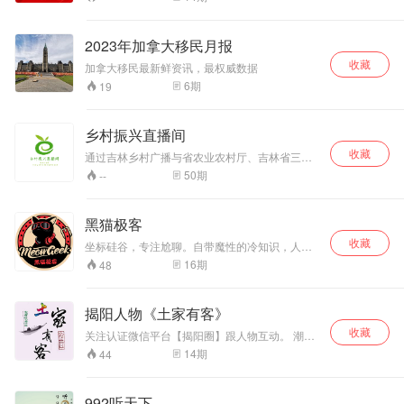
2023年加拿大移民月报
收藏
加拿大移民最新鲜资讯，最权威数据
6
期
19
乡村振兴直播间
收藏
通过吉林乡村广播与省农业农村厅、吉林省三农
信息服务热线12316、12582平台的深度合作，
50
期
--
以“传统广播+语音服务+移动互联”三位一体的形
式呈现，集聚省内涉农各领域484位权威专家之
力，为我省广大农民朋友提供线上节目咨询、线
黑猫极客
下在线答疑、网络音视图文全景式便捷、实用、
收藏
专业的农业服务，开全国首档双线接入对农服务
坐标硅谷，专注尬聊。自带魔性的冷知识，人畜
节目之先河。
共赏的佛系吐槽，不养生不要钱！
16
期
48
揭阳人物《土家有客》
收藏
关注认证微信平台【揭阳圈】跟人物互动。 潮汕
话行业精英访谈节目。开创五年，小土哥对话三
14
期
44
十六行，权威解读当下潮人。
992听天下