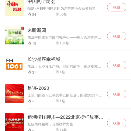
中国网听两会
收藏
蜻蜓FM和中国网共同为您带来两会新鲜报道
66
期
84
来听新闻
收藏
来源中国农业电影电视中心——每天给您带来最
新的农业新闻
104
期
19
长沙是座幸福城
收藏
来源：长沙音乐广播。他们的故事，是这座城市
里最温柔的童话。 有爱，有坚定，有光，有温
4
期
37
暖。 平凡亦不凡，有梦花自开。 长沙是座幸福
城，20个平凡人，20个不凡的故事，揭开长沙的
幸福密码。
足迹▪2023
收藏
让我们跟随习近平总书记的足迹，回望2023年的
接续奋斗、砥砺前行，共祝2024年福暖四季、顺
1
期
--
遂安康！（来源：国家广播电视总局网络司）
追溯榜样脚步—2022北京榜样故事启
示录
收藏
弘扬榜样精神，传播榜样力量
14
期
--