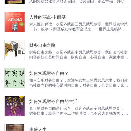
式的更新变化带来财务自由，心灵自由，家庭幸福，身心健
得到平衡协调的发展。
康！成长是复利的，能力是可以训练的，专注成长。 真正
的财务自由是什么？财务自由，就是当你不工作的时候，也
不必为金钱发愁，因为你有其他渠道的现金收入。当工作不
人性的弱点-卡耐基
再是获得金钱的唯一手段时，你便自由了。可以有足够的金
对人性的解读，欢迎V-武留三另思武思尔妻，世界成功学第
钱、时间去做自己真正想做的事情，例如说：旅游、摄影、
一书，戴尔·卡耐基成功学教育全书之一！世界上最畅销、
与书、或者参与公益事业。 本专辑帮助人们实现在家庭，
最经典、最实用的为人处世参考书。（想交流和进我读书群
生意，人际关系，健康，心理，精神六个生活的主要方面都
的听友，威X，伍陆叁零肆伍肆贰柒）“成人教育之父”戴尔·
得到平衡协调的发展。很高兴你能感受到我们内容的价值！
卡耐基的思想精华和最激动人心的内容，帮助你解决你所面
财务自由之路
了解更多，更系统化，更有价值的内容！ 我们要用15年的
临的最大问题：如何在你的日常生活、商务活动与交往中与
时间影响一亿人读书，10万个家庭实现财务自由和身心健
财务自由之路，欢迎V-武留伞另思武思尔妻，我们读书社群
人打交道，并有效地影响他人；如何击败人类的生存之敌
内容的核心是时间自由，财务自由，心灵自由，家庭幸福，
——忧虑，以创造一种幸福美好的人生。
承担社会责任的全方位平衡人生！我们强调成功是积累的，
成长是复利的，能力是可以可以训练的！当你喜欢我们的文
化，一定会成为我们的社群合伙人！
如何实现财务自由？
如何实现财务自由？，欢迎V-武留三另思武思尔妻，我们读
书社群内容的核心是时间自由，财务自由，心灵自由，家庭
幸福，承担社会责任的全方位平衡人生！我们强调成功是积
累的，成长是复利的，能力是可以可以训练的！当你喜欢我
们的文化，一定会成为我们的社群合伙人！
如何实现财务自由的生活
真正的财务自由是什么？，欢迎V-武留伞另思武思尔妻，
财务自由，就是当你不工作的时候，也不必为金钱发愁，因
为你有其他渠道的现金收入。当工作不再是获得金钱的唯一
手段时，你便自由了。可以有足够的金钱、时间去做自己真
正想做的事情，例如说：旅游、摄影、写书、或者参与公益
丰盛人生