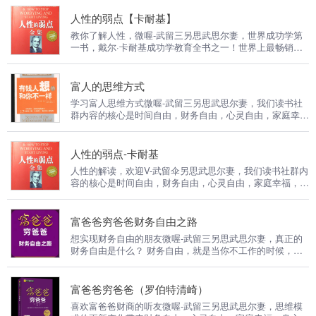
决生活和工作中的问题，就必须重新选择你的人生定位。
人性的弱点【卡耐基】
教你了解人性，微喔-武留三另思武思尔妻，世界成功学第
一书，戴尔·卡耐基成功学教育全书之一！世界上最畅销、
最经典、最实用的为人处世参考书。欢迎V-伍陆叁零肆伍肆
贰柒，“成人教育之父”戴尔·卡耐基的思想精华和最激动人心
的内容，帮助你解决你所面临的最大问题：如何在你的日常
富人的思维方式
生活、商务活动与交往中与人打交道，并有效地影响他人；
学习富人思维方式微喔-武留三另思武思尔妻，我们读书社
如何击败人类的生存之敌——忧虑，以创造一种幸福美好的
群内容的核心是时间自由，财务自由，心灵自由，家庭幸
人生。
福，承担社会责任的全方位平衡人生！我们强调成功是积累
的，成长是复利的，能力是可以可以训练的！当你喜欢我们
的文化，一定会成为我们的社群合伙人！
人性的弱点-卡耐基
人性的解读，欢迎V-武留伞另思武思尔妻，我们读书社群内
容的核心是时间自由，财务自由，心灵自由，家庭幸福，承
担社会责任的全方位平衡人生！欢迎V-伍陆叁零肆伍肆贰
柒，我们强调成功是积累的，成长是复利的，能力是可以可
以训练的！当你喜欢我们的文化，一定会成为我们的社群合
富爸爸穷爸爸财务自由之路
伙人！
想实现财务自由的朋友微喔-武留三另思武思尔妻，真正的
财务自由是什么？ 财务自由，就是当你不工作的时候，也
不必为金钱发愁，因为你有其他渠道的现金收入。当工作不
再是获得金钱的唯一手段时，你便自由了。可以有足够的金
钱、时间去做自己真正想做的事情，例如说：旅游、摄影、
富爸爸穷爸爸（罗伯特清崎）
写书、或者参与公益事业。 本专辑帮助人们实现在家庭，
喜欢富爸爸财商的听友微喔-武留三另思武思尔妻，思维模
生意，人际关系，健康，心理，精神六个生活的主要方面都