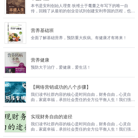
事业。 本专辑帮助人们实现在家庭，生意，人际关系，健
本书是安利创始人理查·狄维士于耄耋之年写下的唯一自
康，心理，精神六个生活的主要方面都得到平衡协调的发
传，回顾了从最初的创业尝试到创建安利帝国的历程，也呈
展。
现了面对挫折和困境的解决之道。 理查·狄维士从美国一个
普通小城的荷兰裔社区里走出，与少时伙伴合作，白手起
家，创立安利。他是一位卓越的演讲家，还是一位出色的营
营养基础班
销人员，更是一位慷慨的慈善家，其回馈社会的理念获得了
美国第38任总统福特的盛赞。 真正的财务自由是什么？ 财
全面了解基础营养，预防重大疾病。有健康才有将来！
务自由，就是当你不工作的时候，也不必为金钱发愁，因为
你有其他渠道的现金收入。当工作不再是获得金钱的唯一手
段时，你便自由了。可以有足够的金钱、时间去做自己真正
想做的事情，例如说：旅游、摄影、写书、或者参与公益事
营养健康
业。 本专辑帮助人们实现在家庭，生意，人际关系，健
预防大于治疗，爱健康，爱生活！
康，心理，精神六个生活的主要方面都得到平衡协调的发
展。 我们要用15年的时间影响一亿人读书，1000个家庭实
现财务自由！
【网络营销成功的八个步骤】
我们读书社群内容的核心是时间自由，财务自由，心灵自
由，家庭幸福，承担社会责任的全方位平衡人生！我们强调
成功是积累的，成长是复利的，能力是可以训练的！当你喜
欢我们的文化，一定会成为我们的社群合伙人！
实现财务自由的途径
我们读书社群内容的核心是时间自由，财务自由，心灵自
由，家庭幸福，承担社会责任的全方位平衡人生！我们强调
成功是积累的，成长是复利的，能力是可以训练的！当你喜