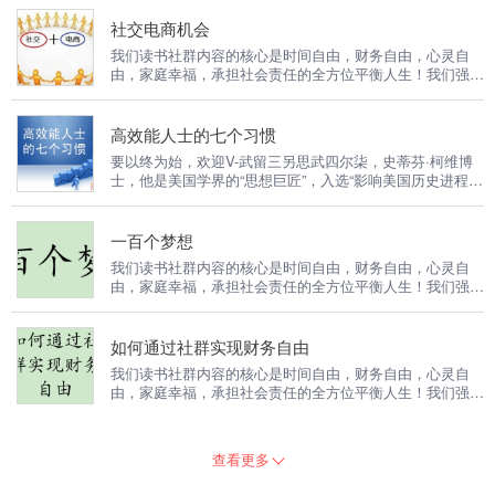
欢我们的文化，一定会成为我们的社群合伙人！
社交电商机会
我们读书社群内容的核心是时间自由，财务自由，心灵自
由，家庭幸福，承担社会责任的全方位平衡人生！我们强调
成功是积累的，成长是复利的，能力是可以训练的！当你喜
欢我们的文化，一定会成为我们的社群合伙人！可以加主播
V（首页和一些专辑介绍里有）我愿意邀请你进群交流，学
高效能人士的七个习惯
习成长会更多。
要以终为始，欢迎V-武留三另思武四尔柒，史蒂芬·柯维博
士，他是美国学界的“思想巨匠”，入选“影响美国历史进程的
25位人物”，被《时代周刊》评为“人类潜能的导师”，得到美
国总统奥巴马的特别接见，是前总统克林顿倚重的顾问 在
美国乃至全世界，他的思想成就与卡耐基、德鲁克、杰克·
一百个梦想
韦尔奇并肩比齐。他是世界备受推崇的领导工作权威，家庭
我们读书社群内容的核心是时间自由，财务自由，心灵自
问题专家，教师，企业组织顾问，在领导管理理论，家庭与
由，家庭幸福，承担社会责任的全方位平衡人生！我们强调
人际关系，个人管理等领域久负盛名。
成功是积累的，成长是复利的，能力是可以训练的！可以加
威（伍陆叁零肆伍肆贰柒）当你喜欢我们的文化，一定会成
为我们的社群合伙人！
如何通过社群实现财务自由
我们读书社群内容的核心是时间自由，财务自由，心灵自
由，家庭幸福，承担社会责任的全方位平衡人生！我们强调
成功是积累的，成长是复利的，能力是可以训练的！当你喜
欢我们的文化，一定会成为我们的社群合伙人！（想交流和
进我读书群的听友，威X，伍陆叁零肆伍肆贰柒）