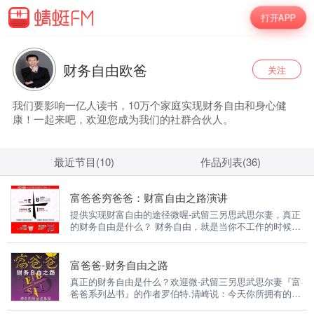
打开APP
财务自由欧爸
关注
我们要影响一亿人读书，10万个家庭实现财务自由和身心健
康！一起来吧，欢迎您成为我们的社群合伙人。
最近节目(10)
作品列表(36)
富爸爸穷爸爸：财富自由之路演讲
提供实现财富自由的途径微喔-武留三另思武思尔妻，真正
的财务自由是什么？ 财务自由，就是当你不工作的时候，
也不必为金钱发愁，因为你有其他渠道的现金收入。当工作
不再是获得金钱的唯一手段时，你便自由了。可以有足够的
金钱、时间去做自己真正想做的事情，例如说：旅游、摄
富爸爸-财务自由之路
影、写书、或者参与公益事业。 本专辑帮助人们实现在家
真正的财务自由是什么？欢迎微-武留三另思武思尔妻『富
庭，生意，人际关系，健康，心理，精神六个生活的主要方
爸爸系列丛书』的作者罗伯特.清崎说：今天你所拥有的生
面都得到平衡协调的发展。 我们要用15年的时间影响一亿
活方式和结果都是由你的定位来决定的。你要从根本上来解
人读书，1000个家庭实现财务自由！一起来吧！