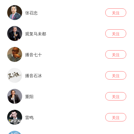
张召忠
关注
观复马未都
关注
播音七十
关注
播音石冰
关注
重阳
关注
雷鸣
关注