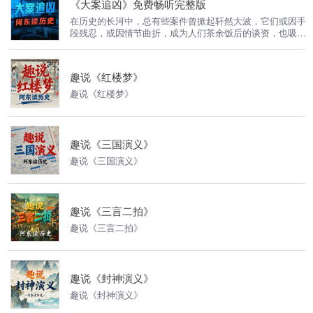
《大案追凶》免费畅听完整版
在历史的长河中，总有些案件曾掀起轩然大波，它们或因手
段残忍，或因情节曲折，成为人们茶余饭后的谈资，也吸引
着无数人去探寻真相。欢迎来到「大案追凶」，我是阿东。
在这里，我们将深入那些震惊世人的大案。每一个案件都是
一个复杂的迷宫，而我们要做的，就是跟随历史的线索，抽
趣说《红楼梦》
丝剥茧，一步步接近真相。从犯罪现场的蛛丝马迹，到侦探
们的逻辑推理，再到嫌犯的心理博弈，每一个细节都不放
趣说《红楼梦》
过。 我们会一起回到案发现场，感受那份紧张与悬疑；也
会剖析犯罪动机，思考人性的善恶。无论你是悬疑爱好者，
还是想通过案件了解历史，「大案追凶」都将带你踏上一段
充满刺激与惊喜的音频之旅 ，一起揭开那些被时间尘封的
趣说《三国演义》
大案谜团。
趣说《三国演义》
趣说《三言二拍》
趣说《三言二拍》
趣说《封神演义》
趣说《封神演义》