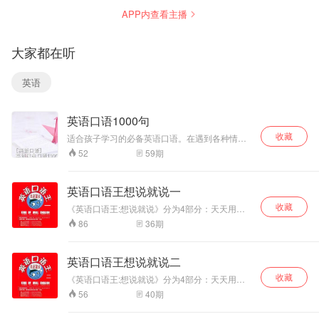
到各种情形时，都
力！
人一样讲话。
APP内查看主播
能让孩子用简介准
确的英语进行沟
通，抛除不自信不
大家都在听
敢开口讲的烦恼。
英语
英语口语1000句
收藏
适合孩子学习的必备英语口语。在遇到各种情形
时，都能让孩子用简介准确的英语进行沟通，抛
59
期
52
除不自信不敢开口讲的烦恼。
英语口语王想说就说一
收藏
《英语口语王:想说就说》分为4部分：天天用短
语，传情达意句，生活场景句，行业英语句。其
36
期
86
中每一个地道的句子以最容易学习的方式表达出
来，读者不但可以学的轻松还可以举一反三。每
一个对话也可以真实全面的练习，在短时间内英
英语口语王想说就说二
语能力直窜高峰。
收藏
《英语口语王:想说就说》分为4部分：天天用短
语，传情达意句，生活场景句，行业英语句。其
40
期
56
中每一个地道的句子以最容易学习的方式表达出
来，读者不但可以学的轻松还可以举一反三。每