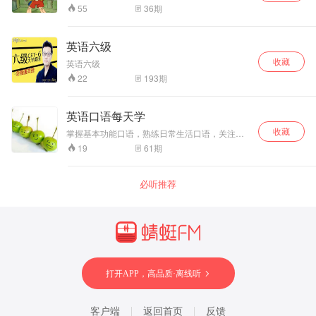
作，发表于1880年。当仁慈木匠皮帕诺睡觉的时
36
期
55
候，梦见一位蓝色的天使赋予他最心爱的木偶皮
诺曹生命，于是小木偶开始了他的冒险。如果他
要成为真正的男孩，他必须通过勇气、忠心以及
英语六级
诚实的考验。在历险中，他因贪玩而逃学，因贪
收藏
心而受骗，还因此变成了驴子。最后，他掉进一
英语六级
只大鲸鱼的腹中，意外与皮帕诺相逢……经过这
193
期
22
次历险，皮诺曹终于长大了，他变得诚实、勤
劳、善良，成为了一个真真正正的男孩。该作品
于1940年被迪斯尼公司改编为动画电影，后分别
英语口语每天学
于1983年和2002年翻拍真人版。
收藏
掌握基本功能口语，熟练日常生活口语，关注社
会话题口语，学会消遣娱乐口语。
61
期
19
必听推荐
打开APP，高品质·离线听
客户端
返回首页
反馈