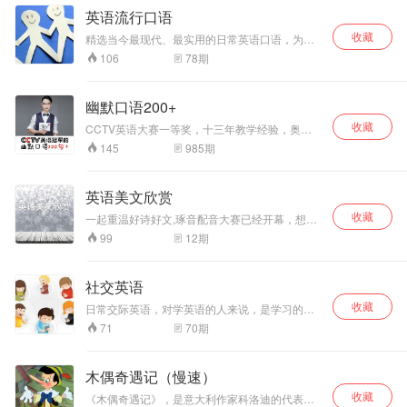
一个对话也可以真实全面的练习，在短时间内英
英语流行口语
语能力直窜高峰。
收藏
精选当今最现代、最实用的日常英语口语，为听
众提供了一道丰盛、可口的大餐。
78
期
106
幽默口语200+
收藏
CCTV英语大赛一等奖，十三年教学经验，奥斯
卡幽默英语工作室创始人，林肯英语学校创始
985
期
145
人。 想制定专属于您的学习计划，加我的VXin：
aosikayingyuvip(奥斯卡英语vip的拼音)
英语美文欣赏
收藏
一起重温好诗好文,琢音配音大赛已经开幕，想了
解详情请留言！谢谢
12
期
99
社交英语
收藏
日常交际英语，对学英语的人来说，是学习的重
要一部分，学英语，要敢说，首先从最简单的，
70
期
71
用的比较多的日常交际英语开始。
木偶奇遇记（慢速）
收藏
《木偶奇遇记》，是意大利作家科洛迪的代表