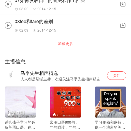
07如何发表自己的看法和作出回答
08:02
2014-12-15
08fee和fare的差别
02:09
2014-12-15
加载更多
主播信息
马季先生相声精选
关注
人人都是蜻蜓主播，欢迎关注马季先生相声精选
52
41
--
适合孩子学习的必
常用口语900句，
学习鲍勃和皮特，
备英语口语。在遇
句句跟读，句句助
像一个地道的美国