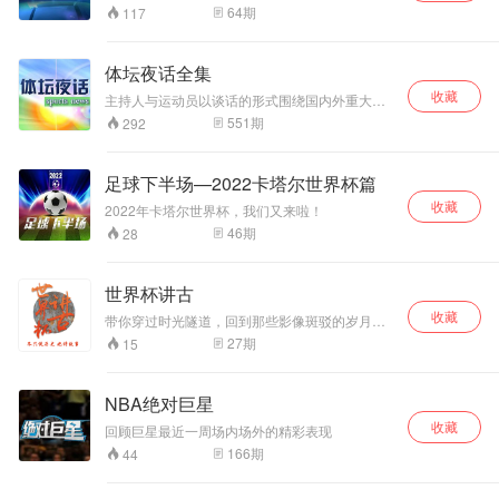
率最高的专题节目。主打国内足球这张牌，以中
64
期
117
超联赛，特别是北京国安队为主要报道对象，给
广大球迷带来他们最喜爱和最关注的赛事专题报
道。
体坛夜话全集
收藏
主持人与运动员以谈话的形式围绕国内外重大赛
事共同深入讨论体育热点事件和焦点人物。
551
期
292
足球下半场—2022卡塔尔世界杯篇
收藏
2022年卡塔尔世界杯，我们又来啦！
46
期
28
世界杯讲古
收藏
带你穿过时光隧道，回到那些影像斑驳的岁月
中，带你了解世界杯那些不为人知的故事，重温
27
期
15
世界杯的那些动人瞬间。 87年历史 、20届赛
事、8个国家登顶世界杯为球迷留下了无数津津乐
道的故事，它带给球迷梦想、荣耀、遗憾、泪
NBA绝对巨星
水、感动、欢笑。
收藏
回顾巨星最近一周场内场外的精彩表现
166
期
44