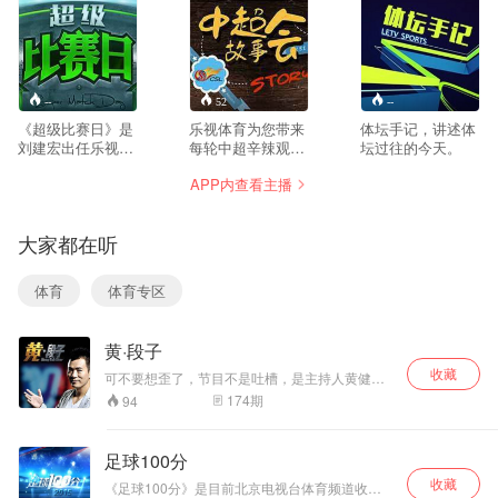
--
52
--
《超级比赛日》是
乐视体育为您带来
体坛手记，讲述体
刘建宏出任乐视体
每轮中超辛辣观
坛过往的今天。
育首席内容官后，
点、趣味点评,明星
APP内查看主播
精心策划的首档自
乱入、球星争霸,中
制直播节目，为此
超江湖烽烟四起,这
他力邀老搭档黄健
里是江湖的客栈。
大家都在听
翔担任联合主持
更多请下载乐视体
人，在乐视体育为
育app>>
大家带来最热辣的
http://m.app.sports.letv.com
体育
体育专区
点评。更多请下载
乐视体育app>>
http://m.app.sports.letv.com
黄·段子
收藏
可不要想歪了，节目不是吐槽，是主持人黄健翔
口吐莲花，无所不知的体育，尽在乐视体育《黄·
174
期
94
段子》。更多请下载乐视体育app>>
http://m.app.sports.letv.com
足球100分
收藏
《足球100分》是目前北京电视台体育频道收视