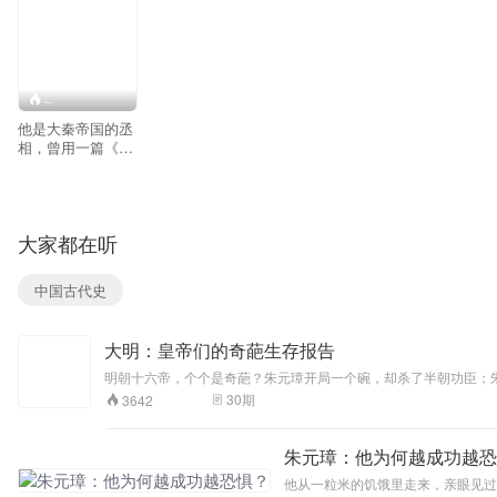
--
他是大秦帝国的丞
相，曾用一篇《谏
逐客书》扭转国
策，又以铁腕推动
书同文、车同轨。
他站上权力之巅，
大家都在听
却在王朝最鼎盛
时，与儿子一同被
押上刑场。一个出
中国古代史
身贫寒的仓鼠，为
何最终被自己亲手
设计的帝国吞噬？
大明：皇帝们的奇葩生存报告
22集，从厕鼠到权
臣，从沙丘之变到
明朝十六帝，个个是奇葩？朱元璋开局一个碗，却杀了半朝功臣；
身死族灭，还原一
用史料还原每个皇帝的真实生存状态——他们不是脸谱化的昏君明
30
期
3642
个复杂真实的李
斯。
朱元璋：他为何越成功越恐
他从一粒米的饥饿里走来，亲眼见过