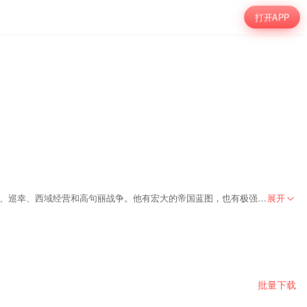
打开APP
隋炀帝杨广不是一个简单的“昏君”标签可以概括的人。他年轻时参与灭陈，建立军功；夺嫡成功后登上帝位，又以惊人的速度推动东都洛阳、大运河、科举、巡幸、西域经营和高句丽战争。他有宏大的帝国蓝图，也有极强的执行力。但问题恰恰在这里：他的能力越强，帝国被推动得越快；他的蓝图越大，百姓、财政、军队和官僚系统承受的压力越重。隋炀帝真的只是暴君吗？如果不是，他到底输给了什么？
展开
批量下载