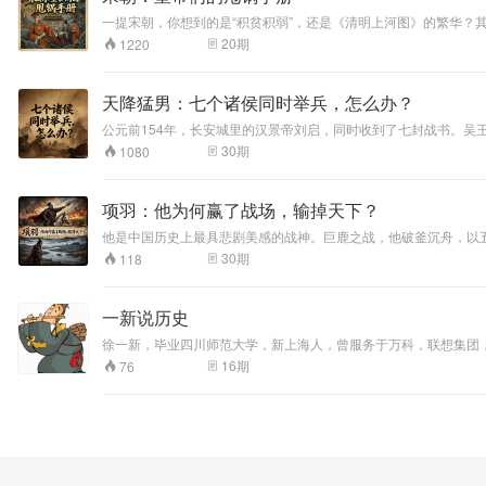
一提宋朝，你想到的是“积贫积弱”，还是《清明上河图》的繁华？
内耗；国家一边创造着全球顶级的GDP，一边被外敌按在地上摩擦
20
期
1220
天降猛男：七个诸侯同时举兵，怎么办？
公元前154年，长安城里的汉景帝刘启，同时收到了七封战书。吴
己的军队、财政和外交，试图用武力质问：这天下，到底姓刘，还是
30
期
1080
年隐患，为中国此后两千年的“大一统”按下确认键。听完你会发现
项羽：他为何赢了战场，输掉天下？
他是中国历史上最具悲剧美感的战神。巨鹿之战，他破釜沉舟，以
何却在政治和战略上步步失算，最终输给了曾经的部下刘邦？本专
30
期
118
一新说历史
徐一新，毕业四川师范大学，新上海人，曾服务于万科，联想集团
16
期
76