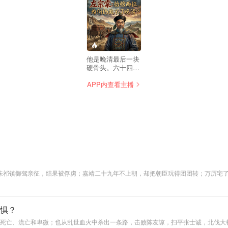
--
他是晚清最后一块
硬骨头。六十四岁
抬棺出征，收复六
APP内查看主播
分之一的国土，却
为何在奏折里写
满“孤臣无力可回
天”？本专辑不造
神，也不拆庙，而
是带你回到左宗棠
每一个“不得不如
此”的现场。从三次
落第的举人，到东
南战火的统帅，再
到西北绝域的拓荒
朱祁镇御驾亲征，结果被俘虏；嘉靖二十九年不上朝，却把朝臣玩得团团转；万历宅
者，我们用25集篇
主，而是一群在权力漩涡里挣扎、搞怪、摆烂、绝望的普通人。
幅，拆解他如何在
帝国斜阳下，用
兵、筹饷、死磕。
惧？
这不是一个简单的
死亡、流亡和卑微；也从乱世血火中杀出一条路，击败陈友谅，扫平张士诚，北伐大
爱国故事，而是一