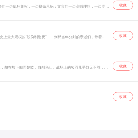
收藏
皇帝们一边疯狂集权，一边拼命甩锅；文官们一边高喊理想，一边党争
如何用天才的制度设计，亲手埋葬了自己。
收藏
史上最大规模的“股份制造反”——刘邦当年分封的亲戚们，带着自
的年轻皇帝，如何用一场看似狼狈的防守反击，彻底终结了分封制的千
收藏
王，却在垓下四面楚歌，自刎乌江。战场上的项羽几乎战无不胜，为
赢的人，却注定坐不稳天下？
收藏