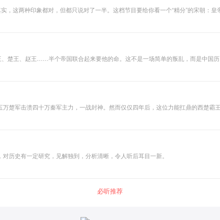
其实，这两种印象都对，但都只说对了一半。这档节目要给你看一个“精分”的宋朝：
。我们用20集，为你拆解大宋三百年“甩锅”的艺术，看懂这个最像现代公司的王朝，
王、楚王、赵王……半个帝国联合起来要他的命。这不是一场简单的叛乱，而是中国历
姓“诸侯”？本专辑将带你重返这场决定帝国命运的“七国之乱”，看一个被逼到墙角
，我们今天理所当然的国家形态，其实源于一场惊心动魄的豪赌。
五万楚军击溃四十万秦军主力，一战封神。然而仅仅四年后，这位力能扛鼎的西楚霸
辑不渲染英雄末路的悲情，而是将追问一个残酷的历史逻辑：为什么一个在战场上能
，对历史有一定研究，见解独到，分析清晰，令人听后耳目一新。
必听推荐