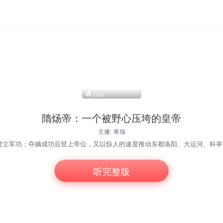
2393
隋炀帝：一个被野心压垮的皇帝
主播:
希瑞
听完整版