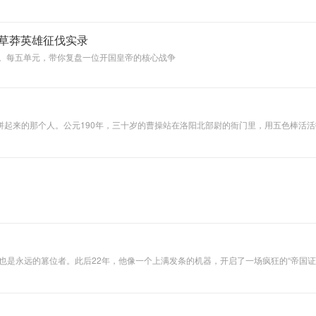
个帝国编进户籍、法令和恐惧之中。这个从底层登顶的皇帝，为什么拥有天下之后，
个关于能力、性格
与时代错位的复杂
样本。当你听完最
草莽英雄征伐实录
后一集，你会明
白：他救下了一片
。每五单元，带你复盘一位开国皇帝的核心战争
国土，却治不了那
个让他心力交瘁的
旧制度。
拼起来的那个人。公元190年，三十岁的曹操站在洛阳北部尉的衙门里，用五色棒活
是军队，是三十万拖家带口的流民，让他们去种地。因为他知道，在饿殍遍地的中原
。
，也是永远的篡位者。此后22年，他像一个上满发条的机器，开启了一场疯狂的“帝国
要将一切知识纳入囊中。他缔造了一个空前强大的帝国，也亲手将其推向了崩溃的边