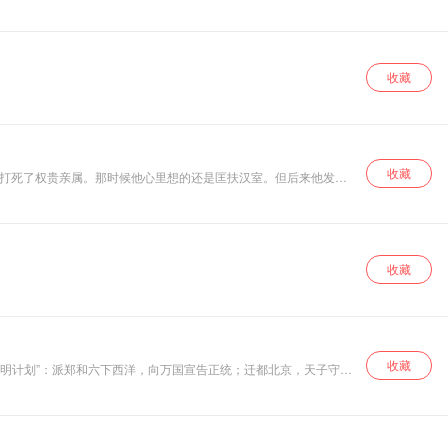
反而越来越害怕失去天下？30集讲透朱元璋的崛起、铁腕、清洗与
究竟从哪一刻开
始？本专辑二十二
集，拨开三国烟
云，重走孙权六十
九年人生路，探寻
收藏
一个守成之主，如
何一步步走向亲手
毁掉基业的悲剧宿
命。
收藏
活打死了权贵亲属。那时候他心里想的还是匡扶汉室。但后来他发
，屯田比打仗更重要。这张专辑讲的不是奸雄，是一个在废墟上不得
收藏
收藏
证明计划”：派郑和六下西洋，向万国宣告正统；迁都北京，天子守国
缘。本专辑将深入这位矛盾帝王的一生，追问一个终极问题：当一个