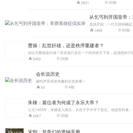
锦衣卫、重典治吏、清洗功臣，把整
30
期
2831
孤独。
从乞丐到开国皇帝：
血战开国：一代天骄的崛起
60
期
1466
曹操：乱世奸雄，还是秩序重建者？
你以为曹操是奸雄？其实他只是在一个碎掉的天下里，必须把碎片
现，连讨董联盟的诸侯们都在吃人肉。他收编了三十万黄巾——不
24
期
3460
不成为秩序重建者的人。听完你会重新认识这个被骂了1700年的人
会长说历史
磁性声音讲述有趣的历史故事！
4
期
54
朱棣：篡位者为何成了永乐大帝？
公元1402年，朱棣攻入南京，从侄子手中夺下皇位。他是胜利者
门；五次亲征漠北，誓要消灭所有潜在威胁；修纂《永乐大典》，
30
期
2467
人用尽一生去证明一个谎言时，会发生什么？
宋朝：皇帝们的甩锅手册