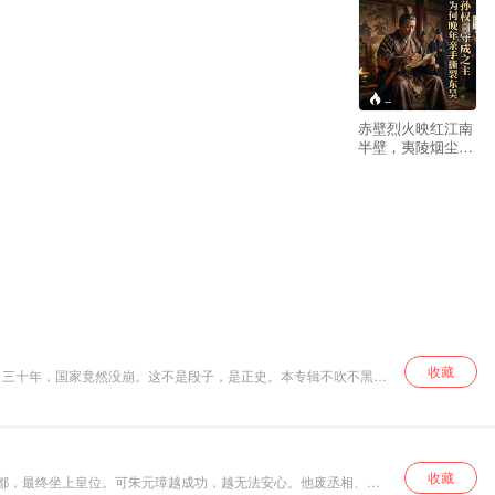
--
赤壁烈火映红江南
半壁，夷陵烟尘埋
葬仲谋雄心。他十
九岁执掌江东，联
刘抗曹、袭取荆
州、火烧夷陵，硬
生生从曹操与刘备
的夹缝中，为东吴
开辟五十二年帝
业。可为何这位一
生以‘守成’为名的
君主，会在晚年亲
手撕裂自己守护的
江山？二宫之争，
收藏
了三十年，国家竟然没崩。这不是段子，是正史。本专辑不吹不黑，
血染建业；一代名
将，含恨而终。
当‘生子当如孙仲
谋’的赞叹，变
成‘老糊涂’的叹
收藏
都，最终坐上皇位。可朱元璋越成功，越无法安心。他废丞相、设
息，东吴的黄昏，