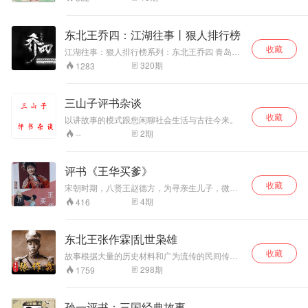
年代出英雄，民国就是一个出奇人的地方，无论
在哪一圈子均是能人辈出，本书将为您一一介绍
这些人物的奇案。
东北王乔四：江湖往事丨狠人排行榜
收藏
江湖往事：狠人排行榜系列：东北王乔四 青岛聂
磊，京城加代，东北乔四，黑老大刘勇，长春孙
320
期
1283
世贤...江湖大哥的故事 他们在江湖上曾经搅动一
番血雨腥风，他们被人们称为地方一霸，跺一跺
脚就会有无数人去领盒饭，虽然他们都已故去，
三山子评书杂谈
但他们的传说也在江湖中留下了浓墨淡彩的一
收藏
笔。
以讲故事的模式跟您闲聊社会生活与古往今来。
2
期
--
评书《王华买爹》
收藏
宋朝时期，八贤王赵德方，为寻亲生儿子，微服
私访来到苏州。 在这人生地不熟的地方，盘缠用
4
期
416
尽。大街上自卖自身偶遇打鱼汉王华……演播人
员：狼王戏曲
东北王张作霖|乱世枭雄
收藏
故事根据大量的历史材料和广为流传的民间传说
精心创作而成，语言生动，人物鲜明，悬念环环
298
期
1759
相扣，故事引人入胜，传播广泛。在讲述张氏父
子传奇经历的同时，本书还描述了清末民初军阀
混战时代背景，使人们可以从一个侧面进一步了
孙一评书：三国经典故事