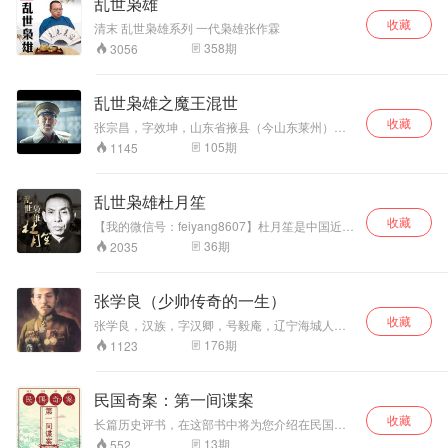
乱世枭雄
收藏
清末 乱世枭雄系列 一代枭雄张作霖
358
期
3056
乱世枭雄之魔王混世
收藏
张宗昌，字效坤，山东省掖县（今山东莱州）
人。 奉系军阀头目之一，长期盘踞山东 清光绪二
105
期
1145
十五年（1899年）赴东北谋生。武昌起义后，亲
率百余人投山东民军都督胡瑛，任光复军骑兵独
立团团长。1913年7月，投靠冯国璋，先后任江
乱世枭雄杜月笙
苏陆军军官教育团监理、江苏将军公署副官长、
收藏
总统府侍从武官长。1921年至奉天张作霖处，民
【我的微信号：feiyang8607】杜月笙是中国近代
国十三年（1924年）9月，第二次直奉战争时任
史上一个传奇人物。他从一个小瘪三混进十里洋
36
期
2035
奉军第二军副军长。第二次直奉战争后，改任宣
场，成为上海当时活跃的政治风云人物。他的发
抚军第一军军长。1925年初，任苏皖鲁剿匪司
迹，到底是靠他骨子里的狠劲儿、他的江湖义
令。1926年初，任直鲁联军总司令 1928年8月，
气、他的机灵诡诈，还是那混乱的时局？飞扬为
张学良（少帅传奇的一生）
兵败下野，1932年由日本回国，潜居天津租界。
你讲述《乱世枭雄杜月笙》。
同年9月3日，被山东省政府参议郑继成枪杀于津
收藏
张学良，汉族，字汉卿，号毅庵，辽宁海城人，
浦铁路济南车站
奉系军阀首领张作霖的长子，国民革命军陆军一
176
期
1123
级上将，任东北边防军司令长官等职。1931
年，“九一八事变”爆发后，执行蒋介石的不抵抗命
令，使日军很快侵占东三省。
民国奇案：第一间谍案
收藏
长篇历史评书，在这部书中将为您介绍在民国时
期政界、军界、甚至交际界的传奇人物，混乱的
13
期
552