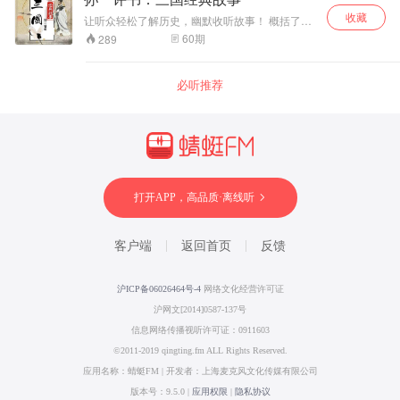
解中国近现代史。
收藏
让听众轻松了解历史，幽默收听故事！ 概括了三
国历史巨变，塑造了叱咤风云的三国英雄！ 三国
60
期
289
中的英雄人物，各种典故故事尽情收听！
必听推荐
打开APP，高品质·离线听
客户端
返回首页
反馈
沪ICP备06026464号-4
网络文化经营许可证
沪网文[2014]0587-137号
信息网络传播视听许可证：0911603
©2011-2019 qingting.fm ALL Rights Reserved.
应用名称：蜻蜓FM | 开发者：上海麦克风文化传媒有限公司
版本号：9.5.0 |
应用权限
|
隐私协议