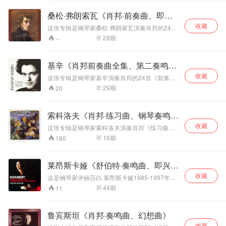
者，她娴熟精湛的
的终极挑战，而年
默契配合，第一小
半部分的肖邦《前奏曲》，发挥稍逊于《练习
演奏技巧，犀利、
曲》，安达演奏的肖邦《练习曲》独具生动的气
轻的基辛却早已跃
提琴Norbert
桑松·弗朗索瓦《肖邦·前奏曲、即兴
韵，而演奏《前奏曲》时尚未达到最佳状态，相
流畅的音乐风格和
过凭栏，通过自己
Brainin在行内可以
曲》
收藏
比之下，显得平实了一些。 肖邦一共创作了26首
华丽的音色折服无
迥异的气质和独到
说德高望重，但是
这张专辑是钢琴家桑松·弗朗索瓦演奏肖邦的24首
前奏曲，包括作品28的24首、作品45以及无编号
数乐迷。两位乐坛
前奏曲、4首即兴曲，这是1957-1959年的演奏录
的见解将肖邦浪
他们的演奏从来不
28
期
--
的《降A大调前奏曲》。肖邦的每一首前奏曲都是
音。 肖邦一共创作了26首前奏曲，包括作品28的
的王者合作演奏了
漫、热情以及超人
会突出哪个演奏
一幅完整的图画或印象。肖邦自幼体弱多病，27
24首、作品45以及无编号的《降A大调前奏
普罗科菲耶夫和弗
的自然乐感浑然一
者，六位演奏者在
岁时，由于肺病缠身，朋友们陪伴他去地中海的
曲》。肖邦的每一首前奏曲都是一幅完整的图画
朗克的《长笛奏鸣
体，充满了青春魅
音色、分句、节奏
基辛《肖邦前奏曲全集、第二奏鸣
梅杰凯岛上去疗养。在那里，肖邦获得灵感，创
或印象。肖邦自幼体弱多病，27岁时，由于肺病
曲》。两位大师的
力。 基辛在这场音
的处理可以说达到
作了作品28的24首前奏曲。这些是前奏曲按十二
曲、英雄》
收藏
缠身，朋友们陪伴他去地中海的梅杰凯岛上去疗
这张专辑是钢琴家基辛演奏肖邦的24首《前奏
精妙配合，让音乐
乐会中保持了一贯
水乳交融的境界。
平均律的律制方法，从C大调开始到b小调，以不
养。在那里，肖邦获得灵感，创作了作品28的24
曲》、《第二钢琴奏鸣曲》、《波兰舞曲“英
呈现出迷人的色彩
的高水准，既富于
《降B大调第一弦
29
期
20
同的24个调写成的，其排列方法为五度循环，即
首前奏曲。这些是前奏曲按十二平均律的律制方
雄”》。这是1999年7月30日-8月1日在德国弗莱
与魅力。 高威的长
诗意又荡气回肠，
乐六重奏》作品
第一首为C大调，第二首为它的关系小调a小调，
法，从C大调开始到b小调，以不同的24个调写成
堡的电视台录音室录制的，在24首《前奏曲》
笛音色细腻、华
他灵动的琴声经由
18，作于1859-
第三首为C大调的上方五度的G大调，第四首为其
的，其排列方法为五度循环，即第一首为C大
中，原本音乐中的迷人魅力，相当大程度上被基
丽，丰富的泛音让
录音师的妙手，不
1860年，这是勃拉
索科洛夫《肖邦·练习曲、钢琴奏鸣
关系小调e小调……依此类推，最后有24首乐
调，第二首为它的关系小调a小调，第三首为C大
辛这位天才钢琴家重新创作，整体的流动性也受
笛声更加飘逸高
仅使卡内基音乐厅
姆斯创作丰硕时期
曲。有人认为由于这24首前奏曲关系紧密，应看
调的上方五度的G大调，第四首为其关系小调e小
曲》
收藏
到关注。《第二钢琴奏鸣曲》的演绎气势宏大，
这张专辑是钢琴家索科洛夫演奏肖邦《练习曲》
贵。1975年是高威
焕发出新的活力，
的作品。尼斯对这
作是一部音乐作品，做连续演奏。这24首前奏曲
调……依此类推，最后有24首乐曲。有人认为由
《波兰舞曲“英雄”》则充满动态与活力，都是基辛
作品25、《第二钢琴奏鸣曲》。索科洛夫不仅是
16
期
160
演奏生涯中状态最
更拉进了肖邦和听
部作品的评价是“勃
一般以一个短小的乐思为中心而构成，但是乐思
于这24首前奏曲关系紧密，应看作是一部音乐作
最具魅力的诠释。 《前奏曲》作品28，作于
一位拥有前所未有的钢琴技巧的艺术家，他还是
好的时期，这几首
并不是只做单纯的反复，也不做技巧的展开，而
众的距离，这种心
拉姆斯执着于在其
品，做连续演奏。这24首前奏曲一般以一个短小
1836至1839年间。共24首，按十二平均律的律
一个具有近乎神秘的、敏感性的人。在肖邦的作
是按肖邦的感情做惊人的发展，其中有些曲子有
奏鸣曲在他的演绎
与心的互动和共鸣
作品中塑造形象，
的乐思为中心而构成，但是乐思并不是只做单纯
制方法，从C大调开始到b小调，以不同的24个调
品中，他发现音乐的意义，在艺术形式，并为我
着超凡的演奏技巧，绝不是容易演奏的作品。
莱昂斯卡娅《舒伯特·奏鸣曲、即兴
下摆脱了阴柔之
让所有人都为之疯
在此曲中表现出像
的反复，也不做技巧的展开，而是按肖邦的感情
写成的，其排列方法为五度循环，即第一首为C
们提供了一个里程碑式的演奏。在他神奇的手指
《练习曲》作品10，作于1832－1836年间。献
气，音色明亮。具
做惊人的发展，其中有些曲子有着超凡的演奏技
狂，令人叫绝！ 这
阿波罗一样的阳
大调，第二首为它的关系小调a小调，第三首为C
曲》
收藏
下，音乐仿如水与火、冷与热、微妙与力量、戏
这是钢琴家伊丽莎白·莱昂斯卡娅1985-1997年的
给李斯特的夫人阿古尔特伯爵夫人，后来他们的
巧，绝不是容易演奏的作品。 肖邦一共创作了4
有强烈的金属质
张专辑是钢琴独奏
刚，把明快、放纵
大调的上方五度的G大调，第四首为其关系小调e
剧与抒情，在歌唱的浪涛中爆发。聆听索科洛夫
舒伯特作品演奏录音。伊丽莎白·莱昂斯卡娅的演
女儿科西玛嫁给理查特·华格纳。虽然作品10和作
44
期
11
首即兴曲，哈聂卡说：“肖邦的即兴曲，实在自由
感。充满了喜悦精
会现场录音的完美
的乐天性格发挥得
小调……依此类推，最后有24首乐曲。有人认为
演奏《练习曲》作品25，可见他的技术功底之
奏在朴实中现真情、在淡泊中见伟大，以自由心
品25是在同一时间写成的，但是作品25相比起来
性中有一贯的形式，看来像是自由、独特，却可
神，生气勃勃。阿
由于这24首前奏曲关系紧密，应看作是一部音乐
典范，演奏、录音
淋漓尽致”。这部作
深。《冬风》和《海洋》的演绎简直风卷残云、
灵照亮作曲家幽微的乐思，在琴音里诉说平凡中
更像音乐作品，而不是一些技术难题的攻破。
以感受到构成上的严密。”
作品，做连续演奏。这24首前奏曲一般以一个短
格丽奇娴熟精湛的
水平一流，获得
品涵盖了古典乐派
惊涛骇浪。 《练习曲》作品25，由12首曲子组
的不平凡。她长期演奏舒伯特的音乐，并系统灌
《练习曲》作品25，也是由12首曲子组成，除第
鲁宾斯坦《肖邦·奏鸣曲、幻想曲》
小的乐思为中心而构成，但是乐思并不是只做单
演奏技巧、丰富的
《日本唱片艺术》
前人的遗风，其形
成，除第12首写于1831年冬天外，其余都写于
录了舒伯特的独奏作品，尤其偏爱舒伯特晚期创
12首写于1831年冬天外，其余都写于1836—
纯的反复，也不做技巧的展开，而是按肖邦的感
力度变化，音色自
1836—1837年间。 《降b小调第二钢琴奏鸣曲》
推荐。
式很接近于贝多芬
收藏
作的大型奏鸣曲。 伊丽莎白·莱昂斯卡娅