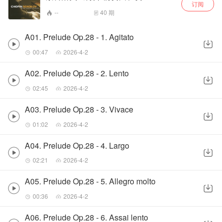
订阅
--
40
期
A01. Prelude Op.28 - 1. Agitato
00:47
2026-4-2
A02. Prelude Op.28 - 2. Lento
02:45
2026-4-2
A03. Prelude Op.28 - 3. Vivace
01:02
2026-4-2
A04. Prelude Op.28 - 4. Largo
02:21
2026-4-2
A05. Prelude Op.28 - 5. Allegro molto
00:36
2026-4-2
A06. Prelude Op.28 - 6. Assai lento