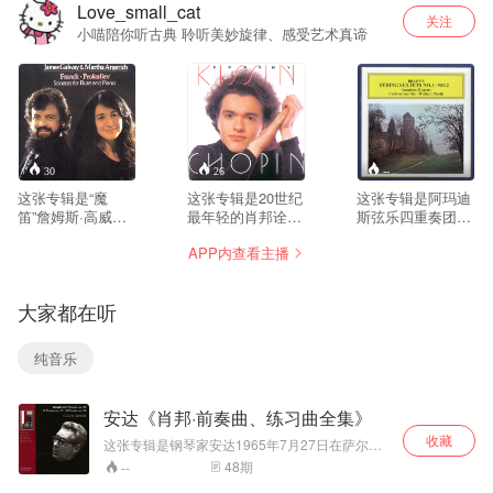
Love_small_cat
关注
小喵陪你听古典 聆听美妙旋律、感受艺术真谛
30
26
--
这张专辑是“魔
这张专辑是20世纪
这张专辑是阿玛迪
笛”詹姆斯·高威与
最年轻的肖邦诠释
斯弦乐四重奏团与
钢琴女祭司玛莎·阿
者基辛在卡内基音
中提琴家Cecil
APP内查看主播
格丽奇早期的经典
乐厅独奏会的实况
Aronowitz、大提
录音，一个合作无
录音。在这场独奏
琴家William
间典藏版本。专辑
会中，基辛演奏了
Pleeth合作，演奏
大家都在听
演奏、录音水平一
肖邦的三首夜曲、
勃拉姆斯的两部弦
流，获得《日本唱
三首圆舞曲以及幻
乐六重奏。阿玛迪
片艺术》推荐。 詹
想曲、波洛奈兹和
斯弦乐四重奏团的
纯音乐
姆斯·高威是举世公
谐谑曲各一首，这
演奏保持着欧洲贵
认的长笛大师，经
些作品都是肖邦众
族的高贵、典雅、
常以独奏家身份活
多创作体裁中最杰
自然、脱俗的风
安达《肖邦·前奏曲、练习曲全集》
跃在世界各地舞
出的代表作。 肖邦
范，演奏从来不会
台，广受乐迷喜
的曲目向来被看作
勉强和突兀，更不
收藏
这张专辑是钢琴家安达1965年7月27日在萨尔兹
爱。玛莎·阿格里奇
是钢琴演奏的试金
会做作。他们非常
堡音乐节的现场录音。曲目包括肖邦的24首《前
48
期
--
是钢琴界的佼佼
石，绝对是钢琴家
讲究室内乐的那种
奏曲》、24首《练习曲》。比较起来，音乐会前