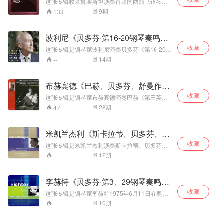
这张专辑收录鲁宾斯坦演奏肖邦的两部《钢琴奏
1837年间。
情做惊人的发展，其中有些曲子有着超凡的演奏
作品35，作于1837年。肖邦在马尧卡岛疗养失
然，钢琴高音区的
的七重奏。 《G大
（Elisabeth Leonskaja）1945年出生在乔治亚共
鸣曲》和一首《幻想曲》，是个非常出色的版
9
期
133
技巧，绝不是容易演奏的作品。 《降b小调第二
败，住在乔治·桑的故乡。舒曼称之为“神秘莫测
光彩和纯净的中低
调第二弦乐六重
和国首府提比利希（Tbilisi）一个单纯的律师家
本，获得《日本唱片艺术》的推荐。 鲁宾斯坦向
钢琴奏鸣曲》作品35，作于1837年。肖邦在马尧
的，好像脸带嘲弄的笑容的狮身人面像”。这自然
音区表现都值得称
庭。她按部就班地学习，11岁和乐团合作贝多芬
奏》作品36，作于
来有“最正宗的肖邦”之美誉，其演奏的肖邦作品就
卡岛疗养失败，住在乔治·桑的故乡。舒曼称之
不是像海顿或莫扎特奏鸣曲那样“从前好世道”的音
《第一钢琴协奏曲》，12岁演奏李斯特《第二钢
赞。钢琴与长笛的
1855-1864年间，
像是古典乐界的一个最佳搭配和优质品牌。特别
为“神秘莫测的，好像脸带嘲弄的笑容的狮身人面
波利尼《贝多芬·第16-20钢琴奏鸣
乐，这是肖邦独具一格、真正革新的作品，也是
琴协奏曲》，17岁时则在罗马尼亚恩奈斯可大赛
优秀平衡和生动的
这部作品前后创作
值得一提的是，1961年录音的《第二钢琴奏鸣
像”。这自然不是像海顿或莫扎特奏鸣曲那样“从前
肖邦较为大型的创作里最为强而有力的一部作
（Enescu Competition）夺冠。这次胜利让伊丽
曲》
收藏
空间感使这张唱片
曲》第二乐章中那超卓的美感，“葬礼进行曲”中那
时间很长，较之
这张专辑是钢琴家波利尼演奏贝多芬《第16-20钢
好世道”的音乐，这是肖邦独具一格、真正革新的
品。
莎白一战成名。原本已要在提比利希音乐院就读
杰出的断句和隐隐生辉的美感，以及全曲中优美
更具聆听和收藏价
《第一弦乐六重
琴奏鸣曲》。1802年，贝多芬完成了编为作品31
作品，也是肖邦较为大型的创作里最为强而有力
14
期
--
的她，从布加勒斯特返回故乡途经莫斯科，就被
的钢琴音色。 《降b小调第二钢琴奏鸣曲》作品
值，除此，这还是
奏》结构更严谨，
的三部钢琴奏鸣曲（第十六至第十八）。这是三
的一部作品。 《降A大调波兰舞曲“英雄”》作品
莫斯科音乐院钢琴系主任“抓”到系上，不经考试就
35，第三乐章著名的《送葬进行曲》先作于1837
一张测试音响非常
部各具特色的作品，标志着贝多芬的钢琴音乐越
表达得更细腻。尼
53，这首作品的标题为《英雄》，被认为是肖邦
成了学院新生。伊丽莎白在莫斯科的老师鼎鼎有
年，时肖邦在马尧卡岛疗养失败，住在乔洛·桑的
来越个性化和新颖化。彼时贝多芬曾表示“对过去
优秀的室内乐唱
斯的评价是“以惊人
作品中的顶峰。库勒千斯基认为，此曲是肖邦从
布赫宾德《巴赫、贝多芬、舒曼作
名的米尔斯坦（Yakov Milstein）。米尔斯坦个性
故乡。舒曼称之为“神秘莫测的，好像脸带嘲弄的
的作品感到不满意，今后要朝新的方向进行。”因
片。 普罗科菲耶夫
的优美，将G大调
乔治·桑的塔中逃走，听到了穿戴甲胄的祖先的脚
内向而谦虚，虽非活跃舞台的演奏家，却是热中
笑容的狮身人面像”。这自然不是像海顿或莫扎特
品》
收藏
而处于过渡期的这三部钢琴奏鸣曲表明贝多芬逐
《D大调第二号长
这张专辑是钢琴家布赫宾德演奏巴赫《第三英国
细腻的离别之情淋
步声，看到向着他昂首阔步走来的祖先的雄姿。
学术、著作等身的大师。他曾是莫斯科四大门派
奏鸣曲那样“从前好世道”的音乐，这是肖邦独具一
步拥有了巨大的想象力和创造力，在创作的自由
组曲》、贝多芬《第23钢琴奏鸣曲》、舒曼《交
笛奏鸣曲》作品
漓尽致地表现出
28
期
47
中伊贡诺夫（Konstantin Igumnov）的学生与助
格、真正革新的作品。 《b小调第三钢琴奏鸣
之路上正走向辉煌的巅峰。 《G大调第十六钢琴
响练习曲》。这是布赫宾德2004年7月在萨尔茨
94，作于1942-
来，具有浓厚的浪
教，而伊贡诺夫又师承李斯特晚年弟子西洛第
曲》作品58，作于1844年夏天，这首作品仍是肖
奏鸣曲》作品31第一首，富有天真烂漫的性格，
堡音乐节的现场演奏录音。布赫宾德的演奏以
1943年。这首奏鸣
漫气息和牧歌意
（Alexander Siloti），一向以独到且深入的李斯
邦与乔治·桑一起在诺昂时创作的，献给波尔德伯
技巧华丽，又不乏宏伟磅礴的气势和惯有的英雄
《热情奏鸣曲》为中心，并加入巴赫《英国组
曲共有四个乐章，
韵；沉静而充满悲
特诠释闻名。米尔斯坦承传大师，所撰写的李斯
米凯兰杰利《斯卡拉蒂、贝多芬、克
爵。它也包括4个乐章。 这两首奏鸣曲都有着极
情结，戏剧性对比十分出色。 《d小调第十七钢
曲》和舒曼的作品，表现出同样高度的技巧和思
沿袭了古典奏鸣曲
哀情绪”。此曲又名
特传记，至今仍是俄国学派的经典之作。
高的评价：超卓美感，绽放优美钢琴音色。“钢琴
琴奏鸣曲》作品31第二首是最富有美妙诗趣灵感
莱门蒂》
收藏
想。 巴赫《g小调第三英国组曲》BWV 808，约
这张专辑是米凯兰杰利演奏斯卡拉蒂、贝多芬、
的结构，而在和声
《阿嘉德六重
诗人”肖邦一生写了三首钢琴奏鸣曲，其中第二、
的作品之一，它成熟的音乐风格传递出强烈的浪
作于1720-1722年，由六首舞曲组成：前奏曲、
克莱门蒂、肖邦的几部钢琴奏鸣曲。 贝多芬《e
与织体等方面颇具
奏》，创作时正值
12
期
--
第三钢琴奏鸣曲为他创作成熟时刻的代表作，而
漫主义精神，具有贝多芬中期创作里程碑的意
阿勒曼德、库朗特、萨拉班德、加沃特、基格。
小调第三十二钢琴奏鸣曲》作品111，作于1819-
创新性，是近现代
勃拉姆斯与阿嘉德·
第二钢琴奏鸣曲以第三乐章的“葬礼进行曲”最为著
义。贝多芬的学生曾请教老师这部作品的含义，
每段都优美如歌，其中加沃特舞曲被引用得最
1822年间，呈献给鲁道夫大公。贝多芬将这首奏
长笛奏鸣曲的代表
玛·西波多恋爱之
名。第三钢琴奏鸣曲是规模最庞大的杰作，包含
贝多芬回答说：“请读一读莎士比亚的《暴风雨》
多，可以说是史上最动人的舞曲。这部组曲的所
鸣曲缩短成两个乐章，第一乐章是奏鸣曲形式中
性作品。长笛独奏
了一位天才所能发挥的天分的极限。 第二首曲子
时，其第一乐章结
李赫特《贝多芬·第3、29钢琴奏鸣
吧!”，《暴风雨奏鸣曲》的别名由此而来。 《降E
有乐思都跟G的小三和弦有关，它的原位是前奏
加进了对位手法，第二乐章则用了变奏曲，可以
的韵味让人听的尤其清楚。其中第三乐章为最。
部分技巧飞扬、充
尾第一小提琴与第
大调第十八钢琴奏鸣曲》作品31第三首色彩明
曲的最初几个音符；它的倒影是阿勒曼德的最初
曲》
收藏
说完全是后期的创作风格。而且这两个乐章形成
这张专辑是钢琴家李赫特1975年6月11日在奥尔
深沉的慢节奏一下下敲在心上，会觉得自己在葬
满着戏剧般的张力
二小提琴以A—
亮、情绪乐观、洋溢着青春朝气。贝多芬在这部
几个音；它的转位形式是库朗特等舞曲的旋律骨
尖锐的对比，第一乐章是拥有如暴风骤雨般的激
德堡音乐节的现场演奏录音。这是李赫特最精彩
礼中。但是慢慢的，曲子的基调从纯粹的悲痛走
10
期
--
与抒情性，对演奏
作品中对结构、体裁和调性诸方面都流露出大胆
G─A─D─H─E（D
干；加伏特是这母题的逆行后再倒影；基格把前
烈与紧缩起来的紧张感，而第二乐章则是将精神
的现场演奏之一，鬼斧神工的技巧、震撼人心的
了出来。装饰音增多，音高提升。突然，就觉得
改革的想法。第一乐章充满阳光和希望，第二乐
者的技巧和音乐表
为T的音名化）奏
奏曲的轮廓线音阶化；萨拉班德的骨干音则是它
解放并高扬于无穷无尽的世界中。关于这两个明
艺术感染力，特别是《槌子键琴奏鸣曲》的演