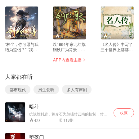
一路听天下，更多精彩等着你~
326
17
30
“林尘，你可愿与我
以1994年东北红旗
《名人传》中写了
结为道侣？” “我拒
钢铁厂为背景，聚
三个世界上赫赫有
绝！” 少年林尘惨
焦国企改革浪潮下
名的人物，他们分
APP内查看主播
遭红颜背刺，武魂
的普通工人命运。
别是德国音乐家贝
被废，机缘巧合之
八级钳工刘铁军与
多芬；意大利天才
下开启神秘小塔，
家人、新邻居孙建
雕刻家米开朗琪
大家都在听
进入塔内世界，结
国一家的生活交
罗；俄罗斯文学巨
识绝美女帝！ 却没
织，围绕最后一批
匠列夫•托尔斯
想到女帝凶猛，予
福利分房、下岗分
泰。凸现了他们崇
都市现代
男生爱听
多人有声剧
取予求，林尘被迫
流、买断工龄等时
高的人格、博爱的
沦为炉鼎！ 绝望之
代事件展开，勾勒
情感和广阔的胸
际，林尘觉醒至尊
出转型期工人的坚
襟，为人们谱写了
暗斗
神龙武魂，收获绝
守与挣扎。故事里
一曲震撼人心的“英
世神剑，从此逆天
有分房竞争的暗流
雄交响曲”。
收藏
抗战胜利后，蒋介石为加强对云南的控制，对当
改命，剑武双修，
涌动，有下岗失业
地军政人事作出调整，卢汉在复杂形势下接任云
118
期
428
万界独尊！一剑在
的迷茫无助，也有
南省政府主席。卢汉为了夺回云南的军政大权，
手，任你漫天仙
创业谋生的坚韧拼
与蒋介石集团展开了一场惊心动魄的暗斗。
魔，我自一剑斩
搏——刘淑英摆摊
堕落门