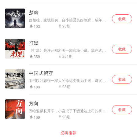
漩涡。她将工作与感情的双重希望寄托在省委秘
中，李春平牢牢把握执政智慧与领导艺术这一全
书长罗维平身上，这个男人让她困倦的心灵再次
新视角，用“以人为本”的观念去塑造人，描写人，
楚鹰
生出对爱的渴望，面对丈夫的猜疑，亲友的提
站在政治学的高度上，去分析和把握在市场经济
醒，苏晓敏痴情不改，继续放任着对罗维平的幻
收藏
条件下被各种复杂事物所包围的领导角色，将领
蔡楚雄，家境殷实，自小接受良好教育，成年后
想。身为女人，她渴望能不枉此生地爱一回，身
导工作策略化，艺术化，科学化，人性化。 做人
到上海求学，抗战爆发后弃笔从戎，被选中加入
90
期
103
为市长，她又不能让感情之火燎原。痛苦中的她
怎么做？你看那花，人人喜爱。把人做成一朵
首届青浦特训班侦谍组。经严密的战斗、爆破、
到底该做何抉择？丈夫跟自己的学生发生不伦之
花，就是做人的最高境界。
侦查等科目的训练，蔡楚雄以优异成绩成功从青
恋，差点让她崩溃，真相大白后，她又该怎样面
浦特训班毕业并加入抗日战争。蔡楚雄多次成功
打黑
对自己曾经的情感出轨……情人、丈夫、朋友，
捣毁日军特务机关，截获大量军事情报，最辉煌
女人一生到底能牵住多少双手？上级、同僚、政
收藏
的战绩是暗杀日军少将，几年间便成长为炙手可
《打黑》是许开祯所著一部官场小说。黑色遮住
敌，刀光剑影的官场让她在炼狱中体味仕途的艰
热的间谍。后毅然加入八路军阵营，提供大量军
的是阳光和色彩，黑社会蒙蔽的是正义和良知。
251
期
359
辛……鱼和熊掌，终不可二者兼得也。 【作者简
事情报，为八路军的敌后抗日做出了巨大贡献，
沉渣泛起，群魔乱舞，穷凶极恶，血雨腥风。丧
介】 许开祯 【主播简介】 清风、奥索、暖夕、
成为中共较高级别的地下党之一。
失了人性尊严的黑恶势力，不仅让善良弱小的人
金豆豆、昊阳 【ISBN：9787506351270】
们承受苦难，也无时无刻不腐蚀着社会准则与国
中国式留守
家利益。当我们惊恐于黑势力的泛滥时，是否想
收藏
过那些潜藏在罪恶背后的权力“保护伞”和道貌岸然
本书以叶志强一家人的命运变化为主线，讲述了
的官场蠢虫？黑白两道张丝结网、狼狈为奸，他
一个个悲欢离合、感人至深的故事。小说既逼真
98
期
183
们才是社真正的毒瘤。在与黑恶势力的殊死较量
地描写了农村生活，又细致刻画了大学生和农民
中，正义虽终将彰显，但过程注定充满劫难。这
工在都市的打拼生活，并通过城市打工者与农村
是勇气和智慧的较量，也是人性善恶的抗争。在
留守人员的情感碰撞，将城市与农村有机相连，
方向
贪婪和欲望的蛊惑下，黑恶势力又怎肯善罢甘
客观地反映了留守儿童、留守妇女以及留守老人
休？
收藏
等社会热点问题。
因给监狱长开车，小宫成了下级通达上司的桥
梁，并陷入官场利益的竞争之中，甚至被上级纪
93
期
169
检部门纳入视线。他处于利益边缘，又纠缠于三
个女人之间。日子虽然忙乱，但他却乐此不疲地
活在其中。当监狱长地位摇摇欲坠之时，小宫也
必听推荐
迷失了方向，不知何去何从……