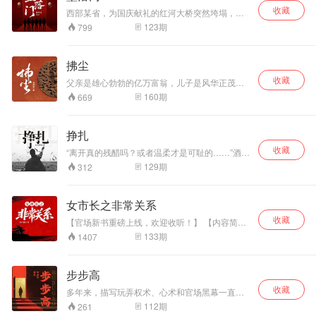
之！
开店成为“万元
收藏
户”，刘铁军从车间
西部某省，为国庆献礼的红河大桥突然垮塌，震
动全省。公路桥梁局漂亮女局长司雪被疑与承包
走向劳务市场，最
123
期
799
商有染，牵连其中。丈夫乐文身在作协，生性风
终重拾手艺；年轻
流，带领作家赴为吴水为最大建筑商高风歌功颂
一代的刘天光与孙
德，心怀侥幸代妻受贿，落入圈套。痴情女波
小雨在书信往来中
拂尘
波，痴恋乐文，无果南下深圳，又是另一番情感
互勉，在时代变局
收藏
纠葛，剪不断理还乱..作家，政客，官僚，暴发
父亲是雄心勃勃的亿万富翁，儿子是风华正茂的
中追寻求学与成长
户，南漂一族……集于一座门下，让他们各自展
大学生，两人爱上了同一个美才女，少女选择谁?
的出路。老槐树、
160
期
669
开心灵的搏杀，灵魂与肉体的对抗中，呈现给读
亿万富翁猝死桑拿房，身边只有一个妓女，是蓄
厂区烟囱、公共水
者的，是商品经济大潮下现代人赤裸裸的灵魂。
意已久的谋杀，还是暴病所致?巨大的资产，庞大
房等场景串联起日
肉欲与物欲的沉沦中，我们的心灵无所归依，我
的企业，是分割还是整合?是停滞还是发展?不同
常烟火，邻里间的
挣扎
们的思想漂浮于物外，我们的理想成为一叶孤舟,
的人从不同的方向伸过手来。作者长期观察金矿
互帮互助、夫妻间
剥去这些，我们还能漂流多久？
收藏
矿区和现代城市茂密而纷杂的生活，面对穿行或
“离开真的残醋吗？或者温柔才是可耻的……”酒吧
的相濡以沫、两代
蜗居其间洒脱、高尚、贪婪、丑恶并存的灵魂状
里播放着小齐的催泪情歌，林啸宇特别沮丧，借
129
期
312
人间的理解与碰
态，面对纯真的爱情和怪异的性取向，在诉诸干
酒浇愁愁更愁。一场风花雪月终究成为泡影，林
撞，交织成一幅充
文字时，做了许多遮掩和切割，修改时发现，遮
啸宇竹篮打水一场空。老婆再也不能原谅自己铸
满温度的时代画
掩和切割的，恰恰是生活中不可缺少的，于是又
下的如此大错，他自己也没脸再见到她了。是
女市长之非常关系
卷，既记录了国企
恢复了生活的原貌。
啊，怪谁？只能怪自己，若不是自己的一意孤
改革的阵痛，也彰
收藏
行，怎么会有今天这样惨不忍睹的局面？自尊心
【官场新书重磅上线，欢迎收听！】 【内容简
显了普通人在命运
碎了一地无从拾起。听着这悲情的音乐林啸宇觉
介】 充满梦想的女市长苏晓敏刚到东江，便遇到
133
期
1407
转折中不屈的生命
得自己太悲催，如今自己成了光明中学老师眼中
副市长陈志安等人的挑战，而前任书记和市长买
力。
绝情的人，自己近二十年在领导老师们心中的形
官卖官曝出的“陈杨大案”更是让东江各项工作接近
象，轰然倒塌。当局者迷旁观者清，呆在酒里的
瘫痪，为了政治理想，苏晓敏忍辱负重，用女人
步步高
林啸宇这才想起贾组长善意的提醒，胡校长曾经
的智慧和包容化解着方方面面的危机。围绕前任
的点化。可是，当时林啸宇被这所谓的爱情冲昏
收藏
留下的半拉子工程东江国际商城，各方势力频频
多年来，描写玩弄权术、心术和官场黑幕一直是
了头脑，哪里还听得进这些逆耳之言？
出手，将苏晓敏逼进死胡同。关键时刻，市委书
政治小说或官场小说难以回避的弊病，从而也影
112
期
261
记向健江又向高层妥协，苏晓敏陷入权力斗争的
响着小说的整体格调。在《步步高》这部长篇