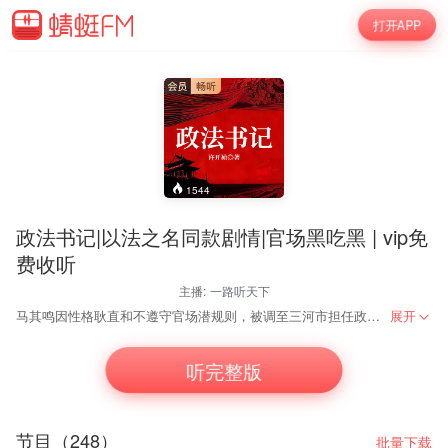
打开APP
1544
政法书记|以法之名同款剧情|官场黑吃黑 | vip免
费收听
主播:
一路听天下
马其鸣因性格耿直和不遵守官场潜规则，被调至三河市担任政法委书记。他的前任曾发誓揭开黑幕，却反遭“双规”。马其鸣初来乍到，如何分清“敌友”？如何撕开省委大院里“老大”编织的巨网？如何避开前面的重重雷区？小小的看守所，为何屡次发生人犯猝死事件？这些非正常死亡的背后，隐藏着怎样惊天的阴谋…… 《政法书记》揭开了一双双黑手编织的黑幕。他们的组织极其隐蔽，幕后老板深藏不露，爪牙活动在各个角落，随时都可能对知情者反扑……
展开
听完整版
节目（248）
批量下载