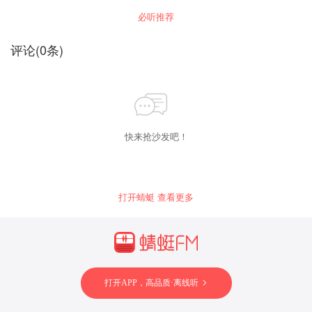
们渴望的那样，也赢来属于自己的春天吗
必听推荐
评论
(
0
条)
快来抢沙发吧！
打开蜻蜓 查看更多
打开APP，高品质·离线听