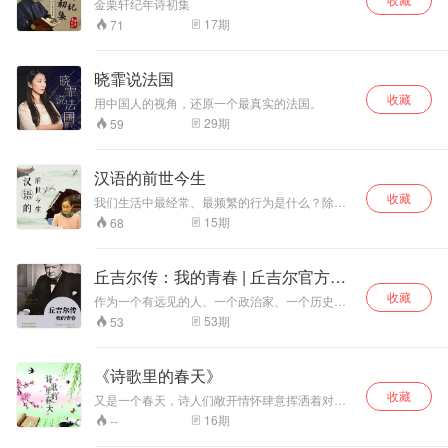
的必读书和伴手礼。
金栗轩纪年诗初集
17
期
71
晓霏说法国
收藏
用中国人的视角，还原一个最真实的法国。
29
期
59
汉语的前世今生
收藏
我们生活中最经常、最频繁的行为是什么？除了
呼吸，大概就是说话了。说话，也就是使用语
15
期
68
言，包括用语言进行无声的思考，是最为平常和
普通的事情，但却很少有人去想，我们为什么这
么说、这么写。本栏目即是从日常生活中的语言
丘吉尔传：我的青春 | 丘吉尔官方传
现象出发，揭示其背后语音、词义、文字的古今
记
收藏
演变，在知其然的基础上，知其所以然。 每期以
作为一个有远见的人、一个政治家、一个历史学
一个有趣的语言现象为主要内容，讲解其源流演
家和一个口才 好的反对纳粹德国的演说家，温斯
53
期
53
变和演变中的语言规律，让大家更了解自己的母
顿·S.丘吉尔是20世纪 伟大的人物之一。在这本自
语，探索母语背后的文化特征。
传中，丘吉尔回忆了他的童年、他的学校、他在
南非的“布尔战争”中担任战地记者以及他的初涉政
《诗歌里的春天》
坛——成为议员。《丘吉尔传(我的青春)》不仅仅
收藏
让读者对这个伟大人物有了一个了解，而且正如
又是一个春天，诗人们敞开情怀肆意挥洒着对春
丘吉尔自己所写的一样，是“一个逝去的时代的缩
的美好祝愿，李白、杜甫、白居易这一个个如雷
16
期
--
影。”
贯耳的大诗人，他们是如何用诗句描绘那一段段
关于春天的永恒回忆，爱情、事业、家国能像他