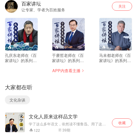
百家讲坛
关注
让专家、学者为百姓服务
875
535
1815
孔庆东老师在《百
于赓哲老师在《百
马未都老师在《百
家讲坛》的系列节
家讲坛》的系列节
家讲坛》的系列节
目合集。合集共包
目合集。合集共包
目合集。合集共包
APP内查看主播
含两部内容：《孔
含六部内容：《大
含七部内容：《马
庆东看武侠与金庸
唐巾帼传奇》、
未都说家具收
小说》、《鲁迅》
《大唐开国》、
藏》、《马未都说
大家都在听
《大唐英雄传》、
漆器收藏》、《马
《狄仁杰真相》、
未都说陶瓷收
《开元盛世》、
藏》、《马未都说
文化杂谈
《隋唐风云》
玉器收藏》、《说
收藏之杂项篇》
文化人原来这样品文学
收藏
学了这么多年语文，依然读不懂鲁迅。用了这么
多年汉字，还是写不出美文。 谁来拯救我们的文
39
期
122
学素养？究竟怎么才能成个文化人？让投身文学