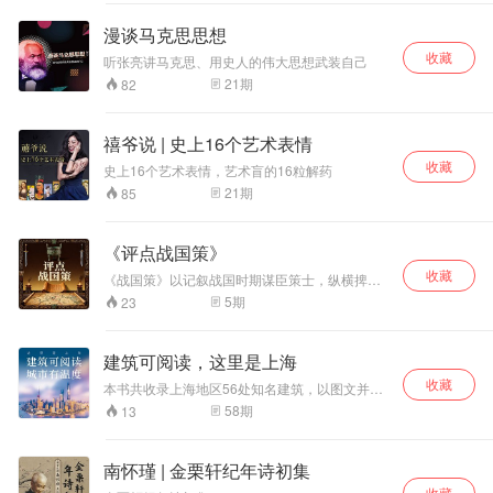
事业多年的文化人陈国恩教授来告诉你！
漫谈马克思思想
收藏
听张亮讲马克思、用史人的伟大思想武装自己
21
期
82
禧爷说 | 史上16个艺术表情
收藏
史上16个艺术表情，艺术盲的16粒解药
21
期
85
《评点战国策》
收藏
《战国策》以记叙战国时期谋臣策士，纵横捭阖
的外交斗争，为主要内容，西汉末年的经学家文
5
期
23
学家刘向，根据前人的记录考订整理后，最终把
这本书，定名为《战国策》。战国时代是我国历
史上，绝无仅有的璀璨瑰丽的文明黄金时期，奠
建筑可阅读，这里是上海
定中华民族精神的儒家、法家、道家等传统思
收藏
想，都是在这个时期形成，那么为什么在战国时
本书共收录上海地区56处知名建筑，以图文并茂
代会产生，空前绝后的文化思想上的百家争鸣？
的形式，中英文双语，介绍每一处建筑的历史渊
58
期
13
国家创新与发展战略研究会常务副会长吴建民先
源、文化内涵和时代意义，旨在以建筑为载体，
生，走进《百家讲坛》，将以其开阔的外交视
生动诠释“建筑是可阅读的，街区是适合漫步的，
野，跳出历史看历史，为您谈古说今，评点《战
城市始终是有温度的”的城市内涵、品质和特色，
南怀瑾 | 金栗轩纪年诗初集
国策》。
打造展现上海城市形象、代表上海城市文化特色
收藏