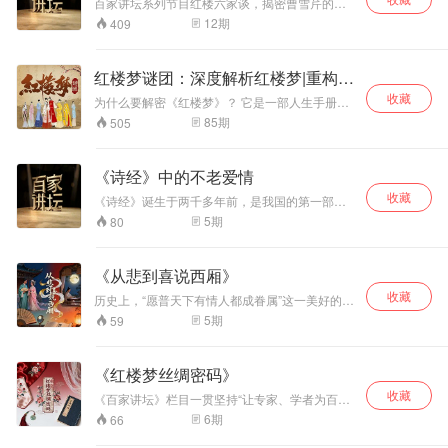
百家讲坛系列节目红楼六家谈，揭密曹雪芹的生
全本的《红楼梦》真的存在过吗？著名作家刘心
过程、思想倾向、艺术个性、人物分析、空间叙
命轨迹，感悟红楼梦的艺术魅力。
12
期
409
武先生为您讲述《红楼梦》八十回后的真故事
事、诗词歌赋，乃至《红楼梦》与清代园林的关
系，为读者深入体味《红楼梦》这部伟大作品做
了很好的导读。
红楼梦谜团：深度解析红楼梦|重构红
楼
收藏
为什么要解密《红楼梦》？ 它是一部人生手册，
让你了解人生真相；它是一部跨界奇书，形成了
85
期
505
专门的红学；它更是一部传世经典，为了读它，
手抄本就流行了30余年，出版后更是声名远播、
备受推崇。 重构红楼梦，形散而神不散，这种似
《诗经》中的不老爱情
断而连的多层解读模式，恰恰展示了红楼梦故事
收藏
中纷繁复杂的情节脉络，从宏观到微观，从故事
《诗经》诞生于两千多年前，是我国的第一部诗
脉络到人物特征，无不探赜索隐，发人深省。 主
歌总集，它的一些作品，对今天的很多人来说，
5
期
80
播孟云剑老师通过认知思维方法透视红楼，让大
显得有些晦涩难懂，但《诗经》中也有一些脍炙
家一起发现属于自己的独特观点。课程综合运用
人口的诗歌，比如它开篇的第一首诗《关雎》，
分类概括、分析综合、抽象具体、逻辑历史等认
里面有些句子大家都耳熟能详，“关关雎鸠，在河
《从悲到喜说西厢》
知思维方法，帮助大家从逻辑角度读懂红楼，透
之洲。窈窕淑女，君子好逑。”这些诗句，今天的
视红楼隐藏的秘密。
收藏
人们都不陌生，在阅读的时候，在引用的时候，
历史上，“愿普天下有情人都成眷属”这一美好的愿
大家通常都把这首诗当作爱情诗来看待，但它真
望，不知成为多少文学作品的主题，《西厢记》
5
期
59
的就是爱情诗吗？
便是描绘这一主题的最成功的戏剧。天下父母无
不希望儿女生活幸福，可是《西厢记》里老夫人
为何不让莺莺和自己的心上人张生谈恋爱呢，那
《红楼梦丝绸密码》
么莺莺的丫鬟红娘又如何设计把老夫人引入陷
收藏
阱，从而成就一段美好姻缘的呢？
《百家讲坛》栏目一贯坚持“让专家、学者为百姓
服务”的栏目宗旨，栏目在专家、学者和百姓之间
6
期
66
架起一座桥梁“一座让专家通向老百姓的桥梁”，从
而达到普及优秀中国传统文化的目的。浙江省丝