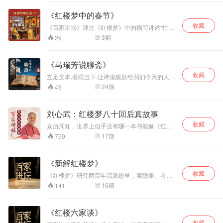
内容来自陈维昭先生​《红学通史​》。
《红楼梦中的春节》
收藏
《百家讲坛》通过《红楼梦》中的描写讲述“忙
年”习俗的由来以及传统节日的民俗习惯。春节是
3
期
29
我国最重要的传统节日，几千年以来它深刻影响
着中国人的生活习惯和文化传承。在春节期间，
我国的汉族和很多少数民族以及东亚的一些国家
《马瑞芳说聊斋》
和地区，都要举行各种活动以示庆祝，这些活动
收藏
以祭祀神佛、祭奠祖先、除旧布新、迎禧接福、
立足文本,着眼当下,让神鬼狐妖给我们今天的人指
祈求丰年为主要内容，活动丰富多彩，带有浓郁
点迷津,从虚幻的世界中去寻求现实人生的答案。
24
期
49
的民族特色。但在民间，人们从农历腊月初八就
已经开始进行积极的准备了。周岭继续为您介绍
红楼梦里人们是如何过除夕的。祭祖的规矩、怎
刘心武：红楼梦八十回后真故事
样发压岁钱、家宴的菜色等，周岭一一讲述。
收藏
众所周知，世界上似乎没有哪一本书能像《红楼
梦》这样引起人们喋喋不休的争论，也没有哪一
17
期
759
本书能像《红楼梦》这样引发那么多人关注和研
究。究其原因，最主要的大概就是曹雪芹留下了
一本不完整的书稿，这就给后人留下了巨大的话
《新解红楼梦》
语空间，《红楼梦》就像断臂的维纳斯一样，多
收藏
少人在想象着它完整的样子。那么人们是不是真
《红楼梦》研究两百年流派纷呈，索隐派、考证
的就不能窥见《红楼梦》的全貌了呢？著名作家
派、探佚派，对《红楼梦》的价值和主题都有不
16
期
141
刘心武先生通过多年对《红楼梦》的研究，他认
同的阐释。改革开放以来，对《红楼梦》的研究
为全本的《红楼梦》是存在过的，《红楼梦》八
进入空前活跃期，研究方式和研究角度，也呈多
十回后的故事是可以探佚出来的，高鹗续写的
样性趋势。百家讲坛邀请周汝昌、冯其庸、蔡义
《红楼六家谈》
《红楼梦》后四十回不符合曹雪芹的原笔原意。
江、李希凡等多位专家学者，对《红楼梦》的新
那么八十回后曹雪芹的《红楼梦》写的是什么？
收藏
论、新解、新探，内容涉及作者生平身世、成书