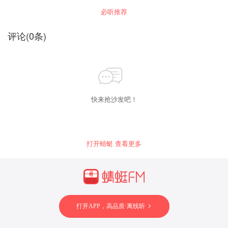
绸文化研究会秘书长李建华做客《百家讲坛》，
必听推荐
讲述红楼梦的丝绸密码。
评论
(
0
条)
快来抢沙发吧！
打开蜻蜓 查看更多
打开APP，高品质·离线听