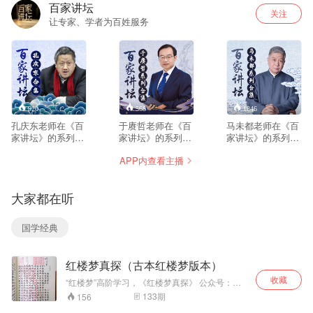
百家讲坛
关注
让专家、学者为百姓服务
920
568
1846
孔庆东老师在《百
于赓哲老师在《百
马未都老师在《百
家讲坛》的系列节
家讲坛》的系列节
家讲坛》的系列节
目合集。合集共包
目合集。合集共包
目合集。合集共包
APP内查看主播
含两部内容：《孔
含六部内容：《大
含七部内容：《马
庆东看武侠与金庸
唐巾帼传奇》、
未都说家具收
小说》、《鲁迅》
《大唐开国》、
藏》、《马未都说
大家都在听
《大唐英雄传》、
漆器收藏》、《马
《狄仁杰真相》、
未都说陶瓷收
《开元盛世》、
藏》、《马未都说
国学经典
《隋唐风云》
玉器收藏》、《说
收藏之杂项篇》
红楼梦真探（古本红楼梦版本）
收藏
“红楼梦”高阶学习，《红楼梦真探》​ 公众号：文
艺真探社。 传播红楼梦文化，探究石头记谜团。
133
期
156
一入红楼深似海，从此探佚是日常。 一部分版本