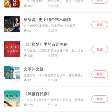
梦》
一部《红楼梦》，半部沧桑史。曹公一纸素笔，
部跨越古今的经典著作，堪称一部奇书。比如我
历时十载春秋，书中字字玑珠，道尽人生百态。
276
期
107
们熟悉的“杜十娘怒沉百宝箱”、“卖油郎独占花
少年不懂红楼梦，读懂已是梦中人。 从庙堂到江
魁”等都是出自这部奇书。这部奇书有两奇，第一
湖，从专家到学者，无一不在解红楼讲红楼说红
奇是内容奇，“三言”“二拍”通过二百篇短篇小说，
楼，但内容太多，言语复杂，许多人甚至都摸不
禧爷说 | 史上16个艺术表情
展现了一幅宋、元、明时期的市井生活长卷，堪
到荣国府的大门，让《红楼梦》距离普通人越来
称文学史上的“清明上河图”；第二其是作者
收藏
越远了。 同时曹雪芹是个“狡猾”的作者，他用文
史上16个艺术表情，艺术盲的16粒解药
奇，“三言”“二拍”的作者冯梦龙和凌蒙初，原本是
字构建了一部表层《红楼梦》，把另一部《红楼
21
期
85
两个失意文人，他们不经意间的一个机缘，就创
梦》留给读者，期待我们用自己的生平所闻和想
造了一部传世奇书。在鱼龙混杂的白话小说创作
象力去填补去完成。 小宝带你细细品味作者那无
中，冯梦龙和凌蒙初，这两位文人凌空出世，引
数次经过考究的言语，抽丝剥茧，破解文本中的
《红楼梦》里的诗词奥秘
领了通俗小说创作之风骚。那么为什么那么多人
密码，引用部分脂砚斋的批语，加上自己的创
写，只有冯梦龙和凌蒙初两人写出了流传后世的
见，以全景方式品读这部社群文化的百科全书。
收藏
不用去北大也能听到的火爆通识课！北大才女教
经典之作呢？他们究竟具有怎样的传奇之处呢？
领你走进真正的大观园，弥补你那从未读过、读
师张一南开讲：《红楼梦》里的诗词是怎样炼成
37
期
136
本系列将带领大家一起探寻“三言”“二拍”的前世今
不下来、读不明白《红楼梦》的遗憾。
的
生。
文明的比较
收藏
互鉴文明，信守独立的文化认同，并热爱我们的
文明
19
期
47
《风雅百代存》
收藏
中国的诗词是灿烂中华文明中的明珠，是世界上
独一无二的语言艺术。诗词以言志表情谊，是汉
19
期
273
字文化的最高表现形式，也是华夏文明传承千年
的艺术瑰宝。了解诗词，熟悉诗词，才能更好的