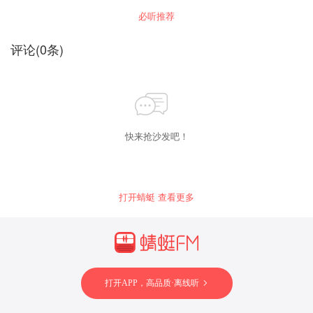
将这一文化遗产传承下去；欣赏诗词，吟诵诗
必听推荐
词，才能更好的体会诗词的魅力。 《风雅百代
存》：程郁缀 李白以生花之妙笔和横溢之才
华，创造了千姿百态的明月心想和优美旖旎的空
评论
(
0
条)
明境界。葛晓音：我理解的古代诗歌创作的奇
思，就是把抽象的理念化成虚拟的情境。李敬
一 李煜的词是一种不加修饰、有着“本色美”的词
作。孙明君 咏怀诗所表现的是诗人对于现实世
界的体悟和生命存在的思考。叶嘉莹 诗歌所传
达的不是死板的知识，而是诗人心灵和感情的一
种兴发和感动。张 毅 唐宋诗之争实际上是涉
及到了中国文学发展的一个转折时期。周汝昌
快来抢沙发吧！
我们要鉴赏唐诗宋词，首先要学会咬文嚼字。朱
靖华 苏东坡诗的特点就是精警雄奇，内容宏
富，哲辩纵横，旷达俊逸 。
打开蜻蜓 查看更多
打开APP，高品质·离线听