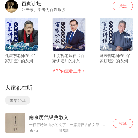
百家讲坛
关注
让专家、学者为百姓服务
875
535
1815
孔庆东老师在《百
于赓哲老师在《百
马未都老师在《百
家讲坛》的系列节
家讲坛》的系列节
家讲坛》的系列节
目合集。合集共包
目合集。合集共包
目合集。合集共包
APP内查看主播
含两部内容：《孔
含六部内容：《大
含七部内容：《马
庆东看武侠与金庸
唐巾帼传奇》、
未都说家具收
小说》、《鲁迅》
《大唐开国》、
藏》、《马未都说
大家都在听
《大唐英雄传》、
漆器收藏》、《马
《狄仁杰真相》、
未都说陶瓷收
《开元盛世》、
藏》、《马未都说
国学经典
《隋唐风云》
玉器收藏》、《说
收藏之杂项篇》
南京历代经典散文
收藏
一行行吟咏山水的文字、一篇篇怀古的文章，从
六朝到现当代，有多少人为金陵山水城林感慨抒
5
期
44
怀？朱自清、俞平伯的《桨声灯影里的秦淮河》