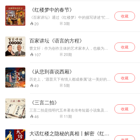
又流传过怎样的佳话?“市民学堂”特别节目“书香南
京大讲堂”品读会，南京大学图书馆馆长程章灿教
《红楼梦中的春节》
授品读《南京历代经典散文》。
收藏
《百家讲坛》通过《红楼梦》中的描写讲述“忙
年”习俗的由来以及传统节日的民俗习惯。春节是
3
期
20
我国最重要的传统节日，几千年以来它深刻影响
着中国人的生活习惯和文化传承。在春节期间，
我国的汉族和很多少数民族以及东亚的一些国家
百家讲坛《语言的方程》
和地区，都要举行各种活动以示庆祝，这些活动
收藏
以祭祀神佛、祭奠祖先、除旧布新、迎禧接福、
曹文轩：作为创作主体的艺术家本人，也极为看
祈求丰年为主要内容，活动丰富多彩，带有浓郁
重自己的感觉。格非：写文章最重要的是表达自
20
期
107
的民族特色。但在民间，人们从农历腊月初八就
己内心和这个世界的关系。刘心武：任何一个作
已经开始进行积极的准备了。周岭继续为您介绍
家在写作的时候都是被自己的环境和自身的文化
红楼梦里人们是如何过除夕的。祭祖的规矩、怎
背景所影响、所支配。罗宗强：我们应该通过古
《从悲到喜说西厢》
样发压岁钱、家宴的菜色等，周岭一一讲述。
典诗词的教育讲点对人生的认识和对人生的热
收藏
爱。余光中：想像就是一种洋溢的好奇，无所为
历史上，“愿普天下有情人都成眷属”这一美好的愿
而为的好奇。余秋雨：任何永恒的作品的魅力在
望，不知成为多少文学作品的主题，《西厢记》
5
期
49
于它永远得不出结论。张世君：悲剧精神首先表
便是描绘这一主题的最成功的戏剧。天下父母无
现在结局上，以人物的死亡为结局，以人物的死
不希望儿女生活幸福，可是《西厢记》里老夫人
亡为小说的结尾。邹静之：所谓“文章千古
为何不让莺莺和自己的心上人张生谈恋爱呢，那
《三言二拍》
事”，“千古”就是指艺术的时间，写诗就要为艺术
么莺莺的丫鬟红娘又如何设计把老夫人引入陷
的时间而写。
收藏
阱，从而成就一段美好姻缘的呢？
三言二拍是指明代五本著名传奇短篇小说集及拟
话本集的合称。“三言”即《喻世明言》、《警世通
11
期
46
言》、《醒世恒言》的合称。作者为明代冯梦
龙。“二拍”则是中国拟话本小说集《初刻拍案惊
奇》和《二刻拍案惊奇》的合称。作者凌蒙初。
大话红楼之隐秘的真相丨解密《红楼
虽然“三言”“二拍”只是明朝末年的一部通俗流行小
收藏
说集锦，然而历经几百年之后，它竟然成为了一