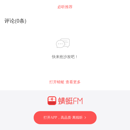
《书剑恩仇录》涉足武林，随后《雪山飞狐》
必听推荐
《射雕英雄传》《飞狐外传》也冲出江湖。此时
的金庸年轻有为，于是一批建功立业的大侠跃然
纸上，陈家洛、袁承志、郭靖、胡斐，尽管他们
评论
(
0
条)
身上有理想化的成分，但其侠义精神却能掩盖其
短，张扬其长。
快来抢沙发吧！
打开蜻蜓 查看更多
打开APP，高品质·离线听