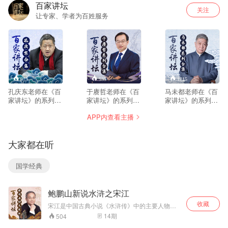
百家讲坛
关注
让专家、学者为百姓服务
875
535
1815
孔庆东老师在《百
于赓哲老师在《百
马未都老师在《百
家讲坛》的系列节
家讲坛》的系列节
家讲坛》的系列节
目合集。合集共包
目合集。合集共包
目合集。合集共包
APP内查看主播
含两部内容：《孔
含六部内容：《大
含七部内容：《马
庆东看武侠与金庸
唐巾帼传奇》、
未都说家具收
小说》、《鲁迅》
《大唐开国》、
藏》、《马未都说
大家都在听
《大唐英雄传》、
漆器收藏》、《马
《狄仁杰真相》、
未都说陶瓷收
《开元盛世》、
藏》、《马未都说
国学经典
《隋唐风云》
玉器收藏》、《说
收藏之杂项篇》
鲍鹏山新说水浒之宋江
收藏
宋江是中国古典小说《水浒传》中的主要人物之
一。梁山一百单八将之首，人称“孝义黑三
14
期
504
郎”、“及时雨”、“呼保义”。原本是郓城县押司，后