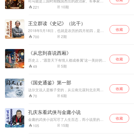
司马懿是三国时期魏国杰出的政治家、军事家，
西晋王朝的奠基人，是辅佐了魏国三代的托孤辅
10
期
221
政之重臣，后期成为全权掌控魏国朝政的权臣，
平生最显著的功绩是多次亲率大军成功对抗诸葛
亮的北伐。本节目通过讲述司马懿一生中遇到的
王立群读《史记》（比干）
众多历史事件，分析他的应对策略和处事技巧，
收藏
着重对司马懿的管理才能进行详尽的分析，并与
2018年5月18日，也就是农历的四月初四，是比
今天的职场生活相结合，把东方智慧与现代理念
干诞辰3110周年。比干——我国历史上一位极具
2
期
700
相结合，语言生动幽默，点评到位，妙趣横生。
神话色彩的人物。在比干千年诞辰之际，河南大
学王立群教授将带领我们，品读史学著作，走进
历史真相，精彩讲述《读<史记>说比干》
《从悲到喜说西厢》
收藏
历史上，“愿普天下有情人都成眷属”这一美好的愿
望，不知成为多少文学作品的主题，《西厢记》
5
期
49
便是描绘这一主题的最成功的戏剧。天下父母无
不希望儿女生活幸福，可是《西厢记》里老夫人
为何不让莺莺和自己的心上人张生谈恋爱呢，那
《国史通鉴》第一部
么莺莺的丫鬟红娘又如何设计把老夫人引入陷
收藏
阱，从而成就一段美好姻缘的呢？
达尔文说人是猴子变的，从云南元谋到北京周
口，中国人是怎么进化的呢？上下五千年中华文
6
期
70
明的源头又在哪里？
孔庆东看武侠与金庸小说
收藏
金庸的武侠小说写尽了人生百态，而小说里的主
要人物，无一不是金庸自身各个阶段的思想反
15
期
105
映，纵观金庸小说的武侠人物，它又是金庸成思
想变化的历程展现。1955年，30岁的金庸以一部