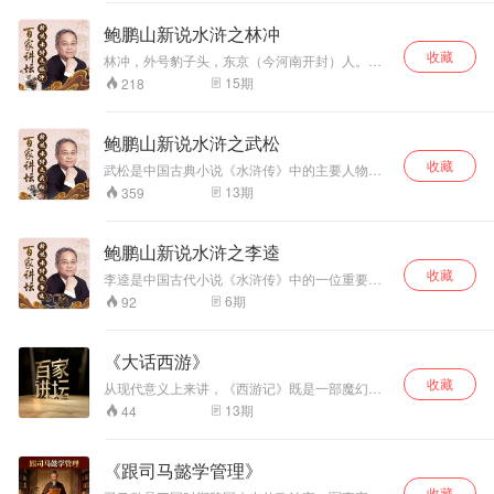
加入梁山，在托塔天王晁盖阵亡后成为梁山的首
领，极力主张接受朝廷的招安，并在被招安后率
鲍鹏山新说水浒之林冲
领梁山兄弟们先后攻打辽国以及田虎、王庆和方
收藏
腊率领的起义军，回朝后不久被奸臣高俅等人用
林冲，外号豹子头，东京（今河南开封）人。生
毒酒害死。
性耿直，爱交好汉。武艺高强，惯使丈八蛇矛。
15
期
218
林冲是《水浒传》中的重要人物，他从一个安分
守己的禁军教头当了“强盗”，从温暖的小康之家走
上梁山聚义厅，林冲走过了一条艰苦险恶的人生
鲍鹏山新说水浒之武松
道路。上海电视大学鲍鹏山副教授主讲大型系列
收藏
节目《鲍鹏山新说水浒》。
武松是中国古典小说《水浒传》中的主要人物之
一（也在《金瓶梅》中出现），是梁山一百单八
13
期
359
将之一，在梁山排行第十四位，人称行者武松。
武勇非凡，曾经在景阳冈上空手打死猛虎，“武松
打虎”的事迹也在后世广为流传。
鲍鹏山新说水浒之李逵
收藏
李逵是中国古代小说《水浒传》中的一位重要人
物，他也是在《水浒传》中最鲁莽的人物，尽管
6
期
92
如此，但他为人心粗胆大、率直忠诚、仗义疏
财，是《水浒传》中不可或缺的角色。
《大话西游》
收藏
从现代意义上来讲，《西游记》既是一部魔幻小
说，也是一部成长小说。因为，每个人的人生都
13
期
44
是一场“西游记”，需要在向理想高峰攀登的过程中
不断成长。虽然历经“九九八十一难”，当你取得人
生的“真经”后，就会发现，所有的磨难都只是一种
《跟司马懿学管理》
磨砺，所有的坎坷终将成为生命中的财富。
收藏