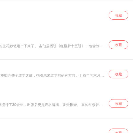
收藏
收藏
收藏
收藏
余年，出版后更是声名远播、备受推崇。 重构红楼梦，
视红楼，让大家一
的秘密。
收藏