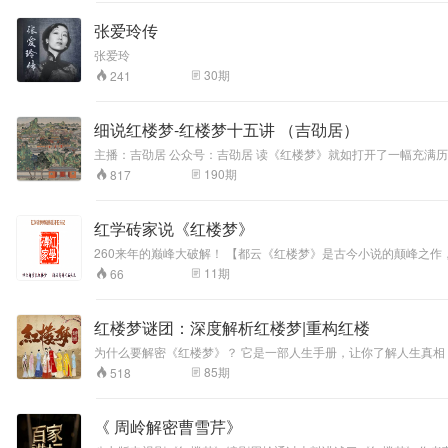
回，贾宝玉跑到梨香院看薛宝钗，正闲话时，林妹妹来了。 程甲本里写到“丫头喊林妹妹来了，只见林黛玉摇摇摆摆地走进来”。 而脂批本上写的是“只见黛玉摇摇地走了进来”。 几个字，黛玉的形象就有了天壤之别，脂评
本的“摇摇”更美，选对版本，读红楼句句入
张爱玲传
张爱玲
30
期
241
细说红楼梦-红楼梦十五讲 （吉劭居）
​主播：吉劭居 公众号：吉劭居 读《红楼梦》就如打开了一幅充满历史气息的栩栩如生的历史长卷，这一时期中国社会缓慢转型的历史面貌，都被曹雪芹的生花妙笔定个下来了。 吉劭居播讲《红楼梦十五讲》，包含刘梦
溪、冯其庸、蔡义江、马瑞芳、叶朗、龚鹏程、刘敬圻、李希凡、张
190
期
817
红学砖家说《红楼梦》
260来年的巅峰大破解！ 【都云《红楼梦》是古今小说的颠峰之作，却又有几人知道此帖将是《红楼梦》的颠峰破解？若干年后，此帖将以里程碑式的壮举照亮整个红学之颠，指引未来红学的研究方向。丁酉年闰六月廿
一。红学砖家】
11
期
66
红楼梦谜团：深度解析红楼梦|重构红楼
为什么要解密《红楼梦》？ 它是一部人生手册，让你了解人生真相；它
形散而神不散，这种似断而连的多层解读模式，恰恰展示了红楼梦故事中纷繁复杂的情节
85
期
518
起发现属于自己的独特观点。课程综合运用分类概括、分析综合、
《 周岭解密曹雪芹》