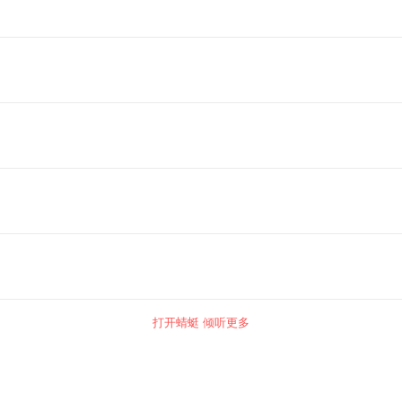
打开蜻蜓 倾听更多