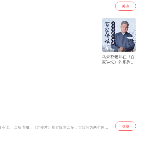
关注
1871
马未都老师在《百
家讲坛》的系列节
目合集。合集共包
含七部内容：《马
未都说家具收
藏》、《马未都说
漆器收藏》、《马
未都说陶瓷收
藏》、《马未都说
玉器收藏》、《说
收藏之杂项篇》
收藏