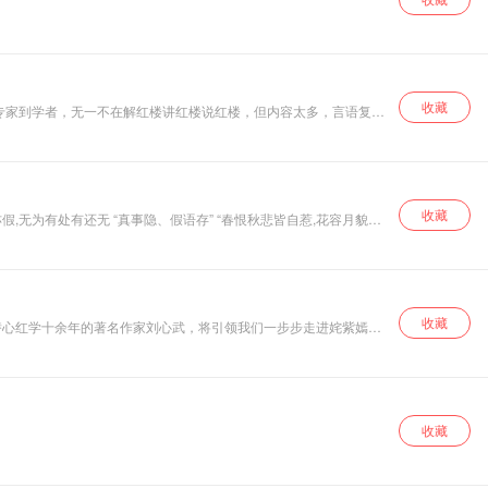
收藏
专家到学者，无一不在解红楼讲红楼说红楼，但内容太多，言语复
把另一部《红楼梦》留给读者，期待我们用自己的生平所闻和想象力
式品读这部社群文化的百科全书。领你走进真正的大观园，弥补你那
收藏
无为有处有还无 “真事隐、假语存” “春恨秋悲皆自惹,花容月貌为
构《红楼梦》精髓，分析缜密逻辑严谨思路清晰 3D环绕品读立体红楼、
收藏
潜心红学十余年的著名作家刘心武，将引领我们一步步走进姹紫嫣红
收藏