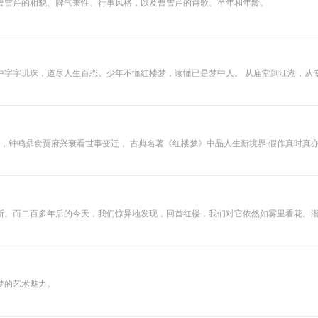
曹雪芹的相貌、脾气秉性、行事风格，以及曹雪芹的诗歌、卒年和年龄。
中字字玑珠，道尽人生百态。少年不懂红楼梦，读懂已是梦中人。 从庙堂到江湖，从
来越远了。 同时曹雪芹是个“狡猾”的作者，他用文字构建了一部表层《红楼梦》，
，抽丝剥茧，破解文本中的密码，引用部分脂砚斋的批语，加上自己的创见，以全景方
，钟鸣鼎食贾府兴衰看世事变迁， 古典名著《红楼梦》中品人生新境界 假作真时真亦假,
章”“机关算尽太聪明,反算了卿卿性命 一个是阆苑仙葩,一个是美玉无瑕 听孟云剑老师解
断。而二百多年后的今天，我们惊异地发现，回首红楼，我们对它依然如雾里看花。
梦的艺术魅力。