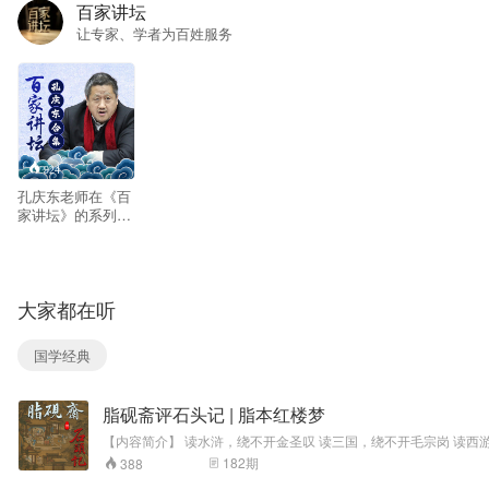
百家讲坛
让专家、学者为百姓服务
924
孔庆东老师在《百
家讲坛》的系列节
目合集。合集共包
含两部内容：《孔
庆东看武侠与金庸
小说》、《鲁迅》
大家都在听
国学经典
脂砚斋评石头记 | 脂本红楼梦
【内容简介】 读水浒，绕不开金圣叹 读三国，绕不开毛宗岗 读西游，绕不开李卓吾 读红楼梦，也一定绕不开脂砚斋 想要真正读红楼梦，脂砚斋评语不可不读。 众所周知，《红楼梦》现存版本众多，大致分为两个体
系： 一个是仅流传前八十回、保留脂砚斋评语的抄本系统，俗称脂评本；另一个是经过程伟元、高鹗整理补缀，删去所有脂砚斋评语并续写完成一百二十回的程高本。 而我们更推荐读脂评本，因为 脂评本更接近原著面
182
期
388
貌。 《红楼梦》原名《脂砚斋重评石头记》，《石头记》在最早传抄行世时就带有脂砚斋的多次评点，这些评点或者批语是最符合曹公思想的，也是阅读红楼梦过程中一个不可或缺的组成部分。 比如《红楼梦》第八