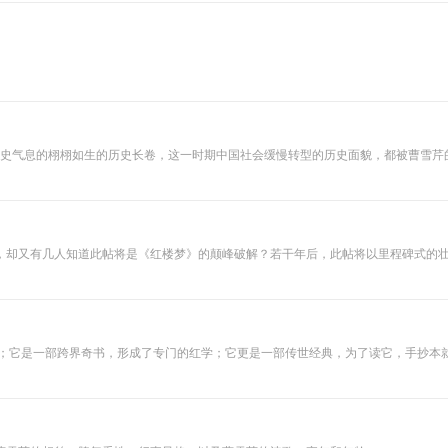
魂。 想开启红楼密室，脂砚斋批语是钥匙。
锦池、吕启祥、孙逊、刘广定、童元方、周汝昌、刘再复等名家的“红楼梦十五讲”。
是一部跨界奇书，形成了专门的红学；它更是一部传世经典，为了读它，手抄本就流行了30
脉络，从宏观到微观，从故事脉络到人物特征，无不探赜索隐，发人深省。 主播孟云剑老师通过认知思维方法透
抽象具体、逻辑历史等认知思维方法，帮助大家从逻辑角度读懂红楼，透视红楼隐藏