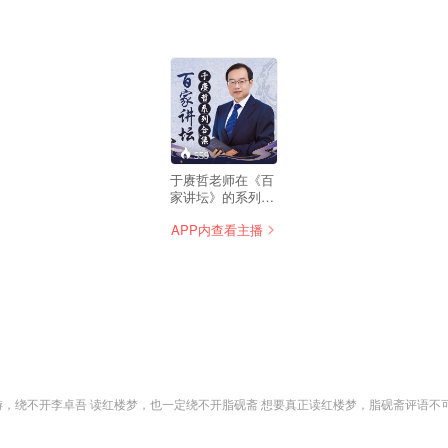
559
于赓哲老师在《百
家讲坛》的系列节
目合集。合集共包
APP内查看主播
含六部内容：《大
唐巾帼传奇》、
《大唐开国》、
《大唐英雄传》、
《狄仁杰真相》、
《开元盛世》、
《隋唐风云》