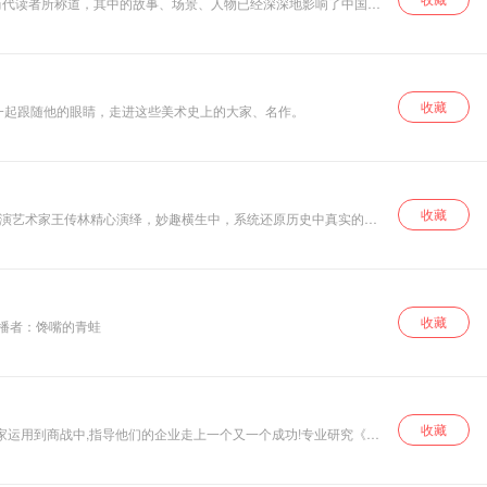
历代读者所称道，其中的故事、场景、人物已经深深地影响了中国
收藏
。一起跟随他的眼睛，走进这些美术史上的大家、名作。
收藏
籍中有关孔子生平事迹的相关著述，史诗考据，生动演绎，老少皆
形式和简明浅近的语言，系统地书写了孔子的一生，力图让这位中国
收藏
解了易经数千年的不传之秘,掌握了前知五百年后知五百载的神秘心法,却无法破解自己的人生命运——一位周易大师的传奇人生…… 作者：程小程1 播者：馋嘴的青蛙
其弟子的言行、思想以及春秋时期的历史事件，并选入了《论语》中
二十一年有日食，而鲁襄公二十二年（公元前551年）没有相关的记
示范意义。该得的就得，不该得的不苟取，一切以合理、公平为原
收藏
家运用到商战中,指导他们的企业走上一个又一个成功!专业研究《孙
 孔子“三十而
，孔子最得意的三大弟子是颜回、子路和子贡。其中，颜回守信贤