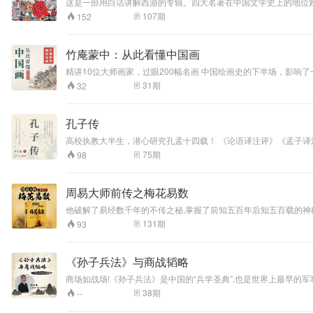
这是一部用白话讲解西游的专辑。四大名著在中国文学史上的地位
人。原著四大名著，晦涩难懂，让很多朋友无法深入了解其精髓。
107
期
152
竹庵蒙中：从此看懂中国画
精讲10位大师画家，过眼200幅名画 中国绘画史的下半场，影
31
期
32
孔子传
高校执教大半生，潜心研究孔孟十四载！ 《论语译注评》《孟子译注评》《大学·中庸译注评》作者，著名
子！ 至圣先师 万世师表 真正走进孔子的内心世界，还原孔子入世进取的鲜活形象，观照我们现实的言行与人生选择。 打破对孔子的平面认知、孤立解读，打破刻板印象，全面了解一个有血有肉的圣人，走进孔子的精神
75
期
98
世界。 “天不生仲尼，万古如长夜” 将文化还原进历史，理解孔子著作后的历史意义，走进春秋时代，深切体悟儒家思想。 全景式地呈现孔子一生的行迹以及周游列国、教书育人的图景和初衷，涉及孔子及其弟子的言
行、思想以及春秋时期的历史事件，并选入了《论语》中的部分章节，揭开《论语》的精神实质。 孔子关于“唯女子与小人为难养也”一章，两千年
楚狂接舆见孔子之背景与话语的深意，前此书中无揭示者，此书为
周易大师前传之梅花易数
宜。 这是一本准备了将近四十年的书。 这是一部关于孔子的历史
儒家学派的圣人的形象更清晰、更鲜活，并从孔子的言行中领悟其富有哲理的思想，从而观照现实中我们自身的言行。 作
这样的前提下写就的。本书兼有学术文本和通俗文本的双重特点，
131
期
93
的部分章节如“子见南子”“宰予昼寝”等内容，对真正认识和了解孔子以及《论语》的精神实质将有所启迪。 ◆孔子究竟出生在公历哪一年
元前552年10月9日。同时，孔子的再传弟子撰写的著作《春秋公
载。这条天象的记载与科学推断完全吻合，更是孔子生于该年的不可推翻的铁证。 ◆孔子对取舍的洞见原则 子贡出使诸侯国赎回鲁国人，没有按照规定领取府库的补贴金，孔
《孙子兵法》与商战韬略
人只要对社会或他人作出贡献，就应当心安理得地领取相应的报酬
则。 ◆孔子为何周游列国？ 孔子为政三年多来政绩斐然，尤其是做了大司寇兼摄相事后的“堕三都”举措更是加强了国君权力，凝聚了顺应民心的政治智慧。齐国感到威胁，欲以“美人宝马计”离间，于是阴谋送给鲁国美
商场如战场!《孙子兵法》是中国的“兵学圣典”,也是世界上最早的
女、宝马，而鲁定公及“三桓”因孔子反对收受便疏远了孔子。自此，“堕三都”半途而废，
子兵法》近20年的杨天林老师将从“战略+战术+实战”全面指导《
38
期
--
立”，开办教育，培养人才，并有志逐步恢复“周礼”和西周初年的
良，富有领导力；子路勇猛，坚持正义，后因“君子死，冠不免”而