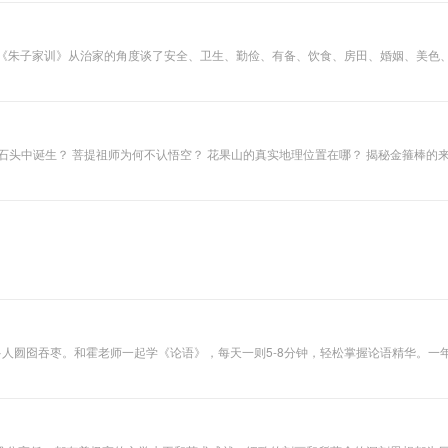
就是要让人成为一个正大光明、知书明理、生活严谨、宽容善良、理想崇高的人，这
石头中诞生？ 菩提祖师为何不认悟空？ 花果山的真实地理位置在哪？ 揭秘金箍棒的
于修心养性的智慧宝典。唐伯不虎，将带你用“放大镜”看《西游记》，深入解读其中
成佛”，这一切都需要用更有趣、更细致的视角去观察和解读。本专辑将带你一同探寻
多人囫囵吞枣。和霍老师一起学《论语》，每天一则5-8分钟，轻松掌握论语精华。一