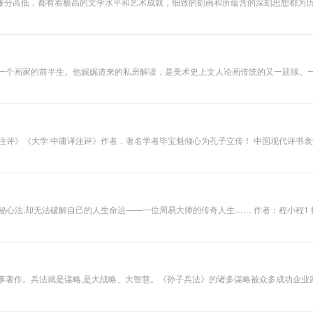
难分高低，都有着极高的文学水平和艺术成就，细致的刻画和所蕴含的深刻思想都为
小刚神款天——白话名著系列，你听得懂的四大名著。
响了一个画家的前半生。他娓娓道来的私房解读，是美术史上文人论画传统的又一延续
学者毕宝魁倾心为孔子立传！ 中国现代评书表演艺术家王传林精心演绎，妙趣横生中，系统还原历史中真实的孔
来一直遭受诟病，本书在相关情节中轻轻点出，令人信服，为孔子正名；
新见且合乎逻辑与情理。阅读此书对于理解《论语》将有极大补益。 全面梳理古代典
传记作品。 作者毕宝魁梳理了古代典籍中有关孔子生平事迹的相关著述，以传记体的
者在高校讲授古代文学并潜心于孔孟研究多年，出版孔孟相关著作多部，而这部《孔子传》正是在
他破
全景式地呈现了孔子一生的行迹以及周游列国、教书育人的图景和初衷，涉及孔子及
？ 孔子的生日千真万确是鲁襄公二十一年十月庚子日，而这一天的准确日期便是公
羊传》和《春秋穀梁传》中在同一个位置写着“庚子，孔子生”。更关键的证据是鲁襄公
子不但没有表扬反而批评了他。因为，每个
而不应当不取。如果付出劳动而不要报酬，这样会给别人带来不好的影响，或不具备
军事著作。兵法就是谋略,是大战略、大智慧。《孙子兵法》的诸多谋略被众多成功企业
孔子彻底失望，于是离开鲁国开始周游列国以寻求被贤君赏识重用的机会。 ◆孔子最早的三名学生和最得意的三大弟子
孙子兵法》三十六式在商战中的灵活运用,助您成为商战常胜统帅!
社会秩序。于是，冉伯牛、颜路、闵子骞成了孔子最早的三名学生。在孔子三千弟子中
被乱刀砍死；子贡机敏善辩，不但是外交的奇才，还是孔子思想的卫道者。