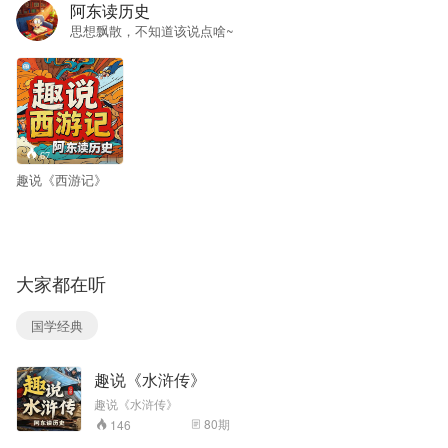
阿东读历史
思想飘散，不知道该说点啥~
67
趣说《西游记》
大家都在听
国学经典
趣说《水浒传》
趣说《水浒传》
80
期
146