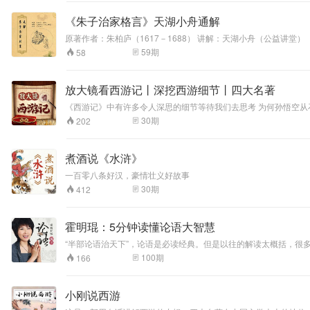
《朱子治家格言》天湖小舟通解
原著作者：朱柏庐（1617－1688） 讲解：天湖小舟（公益讲堂） 《朱子家训》从治家的角度谈了安全、卫生、勤俭、有备、饮食、房田、婚姻、美色、祭祖、读书、教育、财酒、戒性、体恤、谦和、无争、交友、自
省、向善、纳税、为官、顺应、安分、积德等诸方面的问题，核心
59
期
58
放大镜看西游记丨深挖西游细节丨四大名著
《西游记》中有许多令人深思的细节等待我们去思考 为何孙悟空从
了许多令人深思的细节，它不仅是一部精彩的冒险故事，更是一部关
30
期
202
洞”究竟隐藏着什么玄机？西游记的一个主题就是“放下心猿，立地
煮酒说《水浒》
一百零八条好汉，豪情壮义好故事
30
期
412
霍明琨：5分钟读懂论语大智慧
“半部论语治天下”，论语是必读经典。但是以往的解读太概括，很
作业、诵读，帮助管理自我，提升学习效果。
100
期
166
小刚说西游