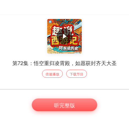
第72集：悟空重归凌霄殿，如愿获封齐天大圣
倍速播放
下载节目
听完整版