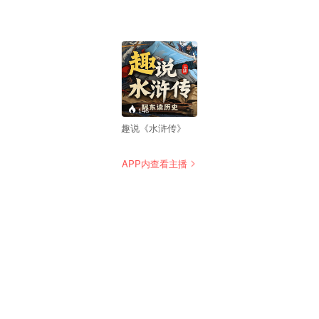
146
趣说《水浒传》
APP内查看主播