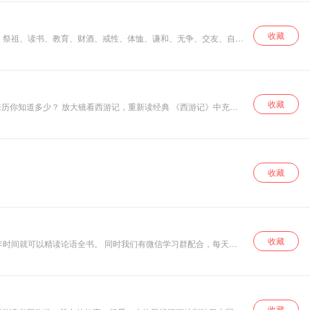
的线索，抽丝剥
茧，一步步接近真
相。从犯罪现场的
收藏
蛛丝马迹，到侦探
也是中国文化的一贯追求。
们的逻辑推理，再
到嫌犯的心理博
弈，每一个细节都
不放过。 我们会一
起回到案发现场，
收藏
来历你知道多少？ 放大镜看西游记，重新读经典 《西游记》中充满
感受那份紧张与悬
的种种奥秘。比如孙悟空找到菩提祖师的“灵台方寸山，斜月三心
疑；也会剖析犯罪
这些不为人知的细节，重新认识这部经典著作。
动机，思考人性的
善恶。无论你是悬
疑爱好者，还是想
通过案件了解历
收藏
史，「大案追凶」
都将带你踏上一段
充满刺激与惊喜的
音频之旅 ，一起揭
开那些被时间尘封
的大案谜团。
收藏
年时间就可以精读论语全书。 同时我们有微信学习群配合，每天晒
收藏