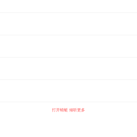
打开蜻蜓 倾听更多