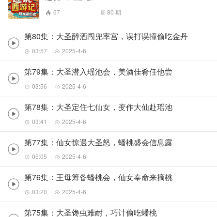
67
80
期
第80集：大圣醉酒闯兜率宫，误打误撞偷吃金丹
03:57
2025-4-6
第79集：大圣潜入瑶池会，美酒佳肴任他尝
03:56
2025-4-6
第78集：大圣定住七仙女，变作大仙赴瑶池
03:41
2025-4-6
第77集：仙女惊遇大圣怒，蟠桃盛会信息露
05:05
2025-4-6
第76集：王母筹备蟠桃会，仙女奉命来摘桃
03:20
2025-4-6
第75集：大圣馋虫难耐，巧计偷吃蟠桃