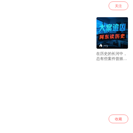
关注
773
在历史的长河中，
总有些案件曾掀起
轩然大波，它们或
因手段残忍，或因
情节曲折，成为人
们茶余饭后的谈
资，也吸引着无数
人去探寻真相。欢
迎来到「大案追
凶」，我是阿东。
在这里，我们将深
入那些震惊世人的
大案。每一个案件
都是一个复杂的迷
收藏
宫，而我们要做
的，就是跟随历史