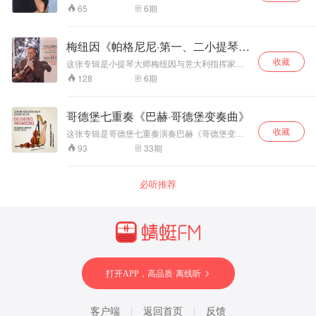
曲目，他总是先在家中痛苦的找到他所要赋予乐
作使整张专辑五彩缤纷，很有吸引力。 贝尔格
作，以精确理性、生气蓬勃的音乐风格诠释经典
奇巧取胜，能在不知不觉里忠于作品并探触到作
1940年辞去职务。1927年因为获得日内瓦国际钢
6
期
65
成的世界，几乎有种流行乐的感觉。” 另一首《降
曲的精神和诠释灵性，他企图使每一首曲子都获
《小提琴协奏曲》，是作曲家于1935年，应他的
的门德尔松《小提琴协奏曲》。另一首作品是同
品的深处，以声音、和声、作品结构及作曲家的
琴大赛首奖的肯定，使得他的声名更加稳固。
B大调小提琴协奏曲, RV 583》，妮寇拉·本内德
得他们自己的音色和性格，而这也包括了他对麦
朋友美国小提琴家路易斯·克拉斯纳委约而作的一
属经典曲目的贝多芬《小提琴协奏曲》，穆洛娃
意念来传递迷人的美感。当哈丝姬尔的琴声在乐
1935年在柏林举行的一系列十二场的纪念音乐会
蒂曾听过意大利小提琴家朱里亚诺.卡米诺拉演奏
克风摆放位置的严格要求，尽管录音师都已为他
部协奏曲。当时正埋头写作歌剧《璐璐》的贝尔
的诠释在平顺的线条中带有极美的乐句和旋律
团导奏后出现时，她的音乐语言就像说话般的自
中演奏了「音乐之父」巴赫的全部键盘作品，表
的录音，她感慨：“我觉得自己无法达到他的水
梅纽因《帕格尼尼·第一、二小提琴协
调好了适当的地点，他却总是不肯罢休。吉列尔
格并没有立即开始动笔，当得知马勒的遗孀再婚
线，对音色掌控抓得非常精准。穆洛娃不是像穆
然，直入她对莫扎特音乐的理解与诠释方法核
现令人激赏。1940年离开柏林回到智利，在圣地
平，但我真的尽力了。我打心底里喜爱这个乐
斯曾说她是透过电台广播了解这些作品与瑞典民
所生之女玛侬·格罗皮乌斯去世的消息以后，贝尔
奏曲》
收藏
特那样激情四射的演奏家，表面上听去具有高贵
心，随着音乐的情感波动，让人觉得似乎再也不
这张专辑是小提琴大师梅纽因与意大利指挥家埃
亚哥创立钢琴学校。战争期间，阿劳完全投身在
章。它基本上是主题与变奏的形式，但美妙绝
谣之间密切而优美的转换关系，也就是这样深切
格加快了写作的速度，因为玛侬是贝尔格的挚
冷艳的气质，藏而不露、有条不紊地处理着乐曲
可能有第二种诠释方法。
雷德率领的皇家爱乐乐团合作，演奏帕格尼尼
美国演奏，1941年举家迁往纽约定居。战后成了
伦，犹如来自天使灵魂的声音。” 这张专辑除了展
6
期
128
的自发体认，使他在这些作品的诠释上别具一
友。作品完成之后，贝尔格在总谱前写道：“纪念
的风格、乐句、力度、表情等，但仔细听去，却
《第一、二小提琴协奏曲》。梅纽因演绎的帕格
杰出的钢琴家之一，世界各地的演奏邀约不断。
示维瓦尔第的四部小提琴协奏曲，还有另一位作
格，成为音乐史上的一绝。
一位天使”。然而就在此协奏曲完成后的四个月，
让人可以触摸到她内心深处不可抑制的激动。冷
尼尼《小提琴协奏曲》在技巧上是登峰造极的，
而这套合辑中的录音也因而开始于此。 无疑地，
曲家弗朗切斯科·吉米尼亚尼的《大协奏曲》（改
贝尔格因虫咬致使血液中毒而不幸离世。 贝多芬
漠的外表与炽热的情感不期而遇地结合在一起，
音粒饱满、节奏稳定适中、左手拨弦铿锵响亮，
阿劳的音乐成就足以与布索尼、拉赫曼尼诺夫齐
编自阿尔坎格罗·科莱里创作的一组主题与变奏
哥德堡七重奏《巴赫·哥德堡变奏曲》
《D大调小提琴协奏曲》作品61，作于1806年。
构成了穆洛娃与众不同的演奏特色。 门德尔松
自然泛音和人工泛音平滑精准，一些难度很大的
名，为本世纪杰出的钢琴家之一。他擅长演奏巴
曲。“很多学琴的年轻人都很喜欢科莱里的作
此曲是贝多芬唯一的一部小提琴协奏曲，四大小
《e小调小提琴协奏曲》创作于1838年，是一首
收藏
双音段落依然可以使用连顿弓来完成，八度跳音
赫、莫扎特、贝多芬、肖邦、舒伯特、李斯特、
这张专辑是哥德堡七重奏演奏巴赫《哥德堡变奏
品，”妮寇拉·本内德蒂说：“但吉米尼亚尼的版本
提琴协奏曲之首，自古一直被誉为小提琴协奏曲
女性气质的协奏曲，高雅柔美、温婉多情，有时
几乎没有过多的滑指连接，繁复高难而精湛纯熟
舒曼、勃拉姆斯等传统音乐家的作品，对于阿尔
曲》，这是巴赫这部键盘杰作的世界首个七重奏
会把你带向科莱里不曾达到的极端，远比原作更
33
期
93
之王。乐曲旋律柔美、格调高雅、规模宏大，颇
还流露着一点点的感伤。全曲分三个乐章，按照
得无可挑剔，情感转换细腻大方、音乐表现一气
班尼士、葛拉那多斯、德彪西、韦伯、理查·施特
版本录音。 《哥德堡变奏曲》BWV 988，巴赫著
为大胆。” 《d小调大协奏曲, H.143 “佛利亚舞
具王者风范。
作曲家的要求，要不间断的演奏。 贝多芬《D大
呵成、淋漓尽致。这个录音是梅纽因热情似火的
劳斯等近代作曲家的作品也十分在行。
名的羽管键琴作品，大约作于1741-1742年间，
曲”》是根据一段历史悠久的低音和弦行进改编的
调小提琴协奏曲》是贝多芬唯一的一部小提琴协
技艺展现和雄浑辽阔的音乐处理，更重要的是意
其间巴赫在莱比锡，视力已开始减退。这部伟大
主题与变奏，在低音基础上演奏的西班牙萨拉班
必听推荐
奏曲，四大小提琴协奏曲之首，自古一直被誉为
大利人骨子里透出的浪漫与热烈情感，引领乐迷
的变奏曲原名叫做《有各种变奏的咏叹调》，
德舞曲式，其主题有种非常晦暗的感觉，妮寇拉·
小提琴协奏曲之王。这首乐曲旋律柔美、格调高
进入帕格尼尼的音乐世界。 梅纽因这版录音属
1742年出版，此作为巴赫的学生哥德堡（Johan
本内德蒂难以抑制地称赞道：“吉米尼亚尼在这部
雅、规模宏大，颇具王者风范。
于“抒情人文派”，速度从容克制，不刻意飙速；重
Theophil Goldberg）而作。哥德堡是侍奉当时驻
作品里触碰了变奏曲的极限，再多走一步，它就
视旋律线条与情感叙事，慢板乐章处理尤为动
在德累斯顿的俄国使臣凯瑟林（Hermann Karl
无法被称为那段主题的变奏了。”
人；技巧扎实但不炫耀，把帕格尼尼从“魔鬼炫技
Von Keyserlingk）伯爵的年轻演奏家。巴赫曾把
大师”还原为浪漫抒情作曲家。短板客观存在，部
他的《B小调弥撒》献给凯瑟林，因此而获得“宫
分超高难度快速段落清晰度不如当代专精帕格尼
廷音乐家”的封号。1741-1742年间，凯瑟林居住
尼的演奏家，但音乐内涵、歌唱性是其无可替代
在莱比锡，让哥德堡师从巴赫，学习演奏技巧。
打开APP，高品质·离线听
的优势。埃雷德的伴奏非常克制、通透，乐团音
伯爵患不眠症，失眠时就需哥德堡为其演奏，哥
量不抢独奏风头，弦乐声部柔和铺垫，让梅纽因
德堡以演奏需要，求巴赫帮助谱曲。巴赫当时作
的抒情音色充分凸显；皇家爱乐的木管、铜管点
成这部变奏曲之后，凯瑟林送他一只装满100枚
缀细腻，解决了很多帕格尼尼录音乐队粗糙嘈杂
客户端
返回首页
反馈
金路易的金杯以酬谢。 这是音乐史上规模最大，