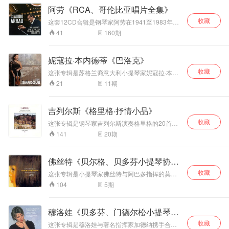
们，大师历经常人的七情六欲，到晚年早已化入
重。柔和时似乎能嗅着山花的芬芳，时而则象在
不妥当的。直到1960年代，莫扎特的作品对爱乐
思、犹豫感，送葬
的夜曲，意境内敛
阿劳《RCA、哥伦比亚唱片全集》
炉火纯青的境界，弹奏出颗颗质朴无华、感动灵
十九世纪的舞会上完全释放自己做快速的旋
者与音乐家而言，都还不全然是钢琴的标准曲
队伍的沉重感，不
沧桑。
魂的美妙音色。有人说弹奏莫扎特的作品，能弹
转……在灯影幢幢的绚烂中一缕难以消散的欣喜
收藏
目。在早期的录音的曲目里，莫扎特二十多首钢
这套12CD合辑是钢琴家阿劳在1941至1983年间
是戏剧化煽情，偏
得好的只有童年的孩子和晚年的老人，前者童心
油然而生。
琴协奏曲以第二十、二十四号这两首最受青睐，
为美国胜利唱片公司（Victor）与哥伦比亚唱片公
160
期
41
向哀静的哲思。末
纯净无杂质，后者已萃练融炉火百炼成钢返朴归
而奏鸣曲、变奏曲与钢琴小品的录音只有一点点
司（Columbia）所录制的所有专辑汇总。其中
乐章疾风般的尾
真，要弹奏好莫扎特作品，真的是需要有平静、
（如：八与十一号钢琴奏鸣曲、D小调幻想曲与
1946年到1950年之间是阿劳第二次赴美拓展事业
纯粹的心境。霍洛维兹弹奏的两首莫扎特钢琴作
声，很多人弹成炫
动听的C大调变奏曲）。二次世界大战结束后，
的高峰，唱片公司完全尊重他以艺术眼光对曲目
品，琴音干净明亮、音色控制得极好，他不仅是
妮寇拉·本内德蒂《巴洛克》
技，傅聪处理成虚
萨尔兹堡音乐节的听众才有机会聆听几乎和“首
所做的抉择。当时录制的曲目包括：理查·施特劳
用手弹，而是用 "心"在弹，更多的是一种品况自
无、诡异的呼啸，
演”没什么两样的莫扎特钢琴协奏曲，而这一切都
收藏
斯《滑稽曲》、韦伯《音乐会小品》、贝多芬
这张专辑是苏格兰裔意大利小提琴家妮寇拉·本内
知的审慎、冷静、大气，如此才有了《D大调回
是悲剧之后的幻
感谢生意人的头脑以及音乐学者、教师与萨尔兹
《第21号钢琴奏鸣曲“华德斯坦”》、阿尔班尼士
德蒂与本内德蒂巴洛克乐团携手，2020年12月在
旋曲》中那隽永回味的旋律。而《降B大调钢琴奏
11
期
21
灭。 《第三奏鸣
堡音乐院合奏团创办人，也就是著名的指挥贝尔
《伊贝利亚》等。 克劳迪奥·阿劳（Claudio
伦敦录制的。她给专辑起了个简洁明了的名字
鸣曲》，如一首欢快的嬉游曲，音乐中霍洛维兹
曲》是肖邦篇幅最
纳德·包加特纳。包加特纳发掘了莫扎特早期交响
Arrau，1903-1991）智利钢琴家。自幼有神童之
《巴洛克》。妮寇拉·本内德蒂说：“演奏这些音乐
弹奏出的明朗心境，让人感到快慰。
曲、嬉游曲、组曲、小夜曲与舞曲里的活力与才
大、结构最宏伟的
称，曾到柏林求学，后定居纽约，持续其国际钢
的挑战在于要做到极致，还要有做到极致的勇
吉列尔斯《格里格·抒情小品》
气，并在萨尔兹堡的音乐会里演奏。也是经由包
钢琴奏鸣曲。傅聪
琴大师的演出生涯，誉满全球，公认是二十世纪
气。”她表示，在十八世纪的威尼斯、那不勒斯和
加特纳一曲又一曲的推广，群众才会注意到莫扎
弱化表面华丽，强
最伟大的钢琴家之一。阿劳的演奏曲目范围十分
收藏
罗马，热烈、激情和美是世俗和宗教音乐的基
这张专辑是钢琴家吉列尔斯演奏格里格的20首抒
特这些钢琴协奏曲，这些作品也才不至于被演奏
广泛，从巴洛克到二十世纪的作品均有独到的建
调乐曲内在的歌唱
石，在那个画家、作曲家和建筑师们把想象力推
情小品。吉列尔斯选择了格里格抒情小品中最具
20
期
141
者遗忘。 在与包加特纳合作的莫扎特协奏曲录音
树，纯正严谨的古典风格与深刻的感情结合完
性与结构逻辑。第
至极限的年代，巴洛克音乐代表着一种“表达的放
思想性而又值得玩味的录音，优美而精巧，尽管
里，可以听到哈丝姬尔是个有洞察力、全心奉献
美，并通过丰富的音色变化和辉煌的演奏技巧展
三乐章广板是全曲
纵”。 维瓦尔第写了很多D大调协奏曲，他总是会
同曲目的版本很多，但能做到如吉列尔斯一般，
给音乐的音乐家。她每天的职责、她的才能智慧
现作曲家的音乐构思。录制了大量的唱片，是贝
以一种很明快的方式使用这个调式，妮寇拉·本内
灵魂，傅聪弹出东
每次聆听都给人带来愉悦的却绝无仅有，录音也
与技巧都是为了发掘这个还不为人知的莫扎特。
佛丝特《贝尔格、贝多芬小提琴协奏
多芬、肖邦、舒曼、李斯特、勃拉姆斯作品的权
德蒂介绍其中一首：“《D大调小提琴协奏曲, RV
方式空灵悠远，音
是一如既往的优异，空灵而不失温暖，绝对是一
在音乐生涯最后的十或十二年里，哈丝姬尔的身
威演奏家，最脍炙人口的录音是贝多芬钢琴奏鸣
211》采用了典型的三乐章形式，第二乐章很有
曲》
收藏
色层次细腻，抒情
张天碟级数的珍藏精品。 对大多数的钢琴家和听
这张专辑是小提琴家佛丝特与阿巴多指挥的莫扎
体已经没有办法让她完成协奏曲全集与两首回旋
曲全集。 1914-1915年的乐季是他演奏生涯的大
亲密氛围，第三乐章则更有追逐感，有很多奔驰
众而言，专辑里格里格所写的这些钢琴小曲，都
不滥情；终曲把握
特管弦乐团合作，演奏贝尔格、贝多芬的《小提
曲（K.382和K.386）的录音。以现在的角度来
5
期
104
事，阿劳首次于柏林演出，先前他已经在德国以
的十六分音符，更加轻盈、富于技巧。”在《b小
显得太简单，不值听或一谈，可是如果他们知道
辉煌又克制，平衡
琴协奏曲》。将这两部风格迥异，但都具有时代
看，可能有人会怀疑这是因为哈丝姬尔对录制全
及斯堪地那维亚半岛上深入地拜访旅行，之后便
调小提琴协奏曲, RV 386》中，维瓦尔第写了很
吉列尔斯和录音师们花了一整个星期的时间才录
英雄气概与诗意。
标志的作品放在同一张专辑里，也是佛丝特与阿
集不感兴趣的缘故。在她与保罗·沙却、包加特
展开了在欧洲各地所举行的一连串演奏会，他的
多装饰音、琶音和模进，包括反复快速的十六分
完这一套曲目，以及钢琴家在其中所投注的心
巴多才有如此勇气。佛丝特的小提琴演奏技巧高
纳、弗利克赛克与马克维契合作的莫扎特钢琴协
演奏生涯也才正式确立。1921年阿劳首度回到南
穆洛娃《贝多芬、门德尔松小提琴协
音符，“但第一乐章里距离结束一分钟左右的时
力，就不会轻视这份录音的重要性了。在这份录
超、声音清亮、音色通透迷人；阿巴多指挥的莫
奏曲中，即使健康状况对音乐不无影响，但是却
美洲，举办了数场音乐会，1922年第—次在伦敦
候，时间似乎停止了。然后，突然之间，我们闯
音的期间，吉列尔斯从不事先透露他所要灌录的
奏曲》
收藏
扎特管弦乐团的协奏也非常出色，三者的完美合
这张专辑是穆洛娃与著名指挥家加德纳携手合
全然的呈现音乐内在精神。哈丝姬尔的诠释不以
登台。1924年回到母校Stern音乐院工作，直到
进了一个最戏剧化、最激烈的音乐与鼓点共同构