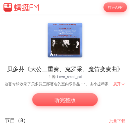
打开APP
29
贝多芬《大公三重奏、克罗采、魔笛变奏曲》
主播:
Love_small_cat
这张专辑收录了贝多芬三部著名的室内乐作品：1、由小提琴家雅克·蒂博与钢琴家阿尔弗雷德·柯尔托合作的小提琴奏鸣曲《克罗采》；2、由大提琴家帕布罗·卡萨尔斯与钢琴家阿尔弗雷德·柯尔托合作的大提琴与钢琴变奏曲《魔笛》，这是两人组合的唯一录音；3、钢琴家阿尔弗雷德·柯尔托、小提琴家雅克·蒂博和大提琴家帕布罗·卡萨尔斯三人合作的钢琴三重奏《大公》。 1920-30年代，是欧洲艺术空前繁荣时期，特别是在号称欧洲心脏的巴黎，聚集了一大批颇具创新能力的艺术家。钢琴家阿尔弗雷德·柯尔托、小提琴家雅克·蒂博和大提琴家帕布罗·卡萨尔斯，以其精湛的演奏蜚声欧洲，号称黄金三重奏。幸亏现代录播技术的发展，留下了这套唱片，使我们能够领略这些大师演奏的风采。 先从录音上说，这张专辑由于录音年代久远，不可避免地留下噪音，除此之外，声音密度很好、清晰，弦乐声部极具质感，也很清新。小提琴的音质很美，特别是高音区并没有毛刺，大提琴温柔敦厚、富有质感，而钢琴声音很实，没有虚化和夸张，颗粒感很强。唱片的转录技术还是很优秀的。 三位大师，各不相让，但绝不是像当代一些所谓大师们那种呈现主体而不顾音乐的整体风格，而是和谐美妙地结合在一起。室内乐中，钢琴与小提琴的奏鸣曲，往往是二者的对话，互诉衷肠，而弦乐四重奏更多的是整齐合一、音响平衡。钢琴三重奏这种形式，则更多的是在差异中取得统一，是在竞技中达到和谐，这就为三件乐器的发挥展开了很大空间。听黄金三重奏组的唱片，就感觉三种乐器宛如家人，小提琴如妖媚的姑娘，风情万种，婀娜多姿，而钢琴则时而活泼、时而沉思，像是维特式的青年，而大提琴则沉稳如老祖父般质朴，帮助二位年轻人在激情中不失其庄重，有时质朴的琴声也会被他们而感染充满了激情。
展开
听完整版
节目（8）
批量下载