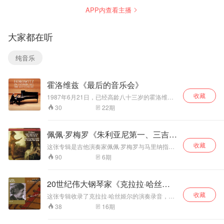
二、三钢琴奏鸣
首《夜曲》，属于
首《夜曲》，这是
APP内查看主播
曲》。这是傅聪艺
肖邦中期成熟一直
非常独特的版本，
术见解完全成型时
到生命晚期的夜曲
和很多西方演奏家
期的录音，不是早
创作，相比早期夜
处理不一样。傅聪
大家都在听
年波兰比赛时期，
曲，情绪更复杂、
不刻意渲染悲戚感
演奏更为内敛、深
织体厚重，悲剧
伤，气质偏向清
邃，少炫技，重精
性、沉思感更强。
淡、留白、写意，
纯音乐
神内核。 对于《第
傅聪以东方美学理
如同中国水墨画；
二奏鸣曲》，傅聪
解肖邦，不追求过
触键克制，踏板运
有著名见解，第二
度煽情，克制、通
用审慎，线条层次
霍洛维兹《最后的音乐会》
乐章诙谐曲不是单
透，歌唱性极强，
非常清晰，把夜曲
纯快的谐谑曲，骨
触键音色温润，对
内在复调线条清晰
收藏
1987年6月21日，已经高龄八十三岁的霍洛维兹
子里是玛祖卡舞
复调层次处理是一
地剥离出来，而不
在德国汉堡的音乐厅举行最后一场音乐会。距离
22
期
30
曲，第一、三拍并
大亮点，区别于很
是一味朦胧的浪漫
他第一次登台，几乎已经过了七十年的岁月。这
重，暗藏波兰民族
多西方演奏家浓烈
音响。傅聪在节奏
一场音乐会由北德广播电台录制，但是存放在电
节奏。第一乐章悲
台档案室里长达20年以上，除了安可曲，其它曲
戏剧化的处理方
处理上，自由速度
佩佩·罗梅罗《朱利亚尼第一、三吉他
目从来未曾发行过。 这一场音乐会的曲目都是霍
剧风暴过后，第二
式。 这版录音在伦
（rubato）克制而
协奏曲
收藏
洛维兹晚年经常演奏的曲目：包括莫扎特的作品
乐章玛祖卡代表“毁
敦完成，钢琴音色
有灵气，不会过度
这张专辑是吉他演奏家佩佩·罗梅罗与马里纳指挥
与舒曼《儿时情景》，最后则是以肖邦壮丽的第
灭之下绝不妥协的
的圣马丁室内乐团合作演奏，三者火花四溅的碰
饱满自然，动态范
拖沓煽情；部分曲
6
期
90
六号波兰舞曲《英雄》结束。而霍洛维兹最喜爱
撞，企鹅三星带花的评价似乎也可以证明对专辑
波兰精神”，不追求
围大，是傅聪艺术
目速度比常见版本
的长青安可曲：莫什科夫斯基《火焰》为整场音
的喜爱有充分的理由。佩佩演绎无可挑剔，技巧
一味狂飙，克制速
成熟期的重要录
偏快，但并不仓
乐会点燃起灿烂的火花。对于爱乐者而言，这一
和对作品的领悟使得他的演奏游刃有余；而他对
度，突出内在张
音。其中Op.48、
促，重在音乐气韵
20世纪伟大钢琴家《克拉拉·哈丝姬
套录音是非常珍贵、独一无二的纪念品，它记录
力度变化的谙熟和丰富的触感，将乐曲赋予无限
力。第三乐章《葬
Op.62都是肖邦晚
流动。
了霍洛维兹最后一次公开演出的身影，透过录
尔》
收藏
的灵性；每一个音符仿佛都能化为跳跃鲜活舞动
这张专辑收录了克拉拉·哈丝姬尔的演奏录音，包
礼进行曲》，傅聪
期杰作：c小调
音，仍然可以体会到当时带场听众的激动。 告别
着的尤物，传达的每份情感也都无比真切，直击
括莫扎特的五部《钢琴协奏曲》。哈丝姬尔的名
版本不以巨大轰鸣
Op.48‑1 宏大悲
16
期
38
舞台音乐会，正是展现大师数十年音乐人生精华
人灵魂深处。聆听时，她的力量似乎能营造出一
字将永远与莫扎特连在一起。不过，如果说哈丝
取胜，触键克制，
壮，Op.62两首是
所在，坚定有力、悠扬如歌的琴音仿佛告诉我
个时空，令人不自觉中卸下了生活中的不安与负
姬尔从二十世纪上半叶就有“莫扎特专家”的地位是
低音厚重，带有沉
肖邦生前最后出版