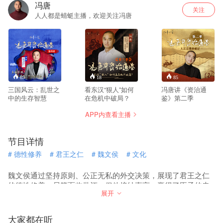
冯唐
关注
人人都是蜻蜓主播，欢迎关注冯唐
69
18
85
三国风云：乱世之
看东汉“狠人”如何
冯唐讲《资治通
中的生存智慧
在危机中破局？
鉴》第二季
APP内查看主播
节目详情
#
德性修养
#
君王之仁
#
魏文侯
#
文化
魏文侯通过坚持原则、公正无私的外交决策，展现了君王之仁
的德性修养，尽管面临批评，但他接纳直言，赢得了臣子的忠
展开
诚和诸侯的尊重。
大家都在听