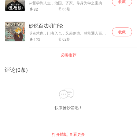
收藏
从哲学到人生，治国、齐家、修身为学之宝典！
65
期
82
妙说百法明门论
收藏
明者慧也，门者入也，又差别也。慧能通入百法
之真性，又百法之慧各有差别，故曰明门。 通过
62
期
123
对百法的了解，了解世俗的善恶和出世间的善
恶，真正做到众善奉行，诸恶莫作。 每周二更
新。助理微信：mary1718
必听推荐
评论
(
0
条)
快来抢沙发吧！
打开蜻蜓 查看更多