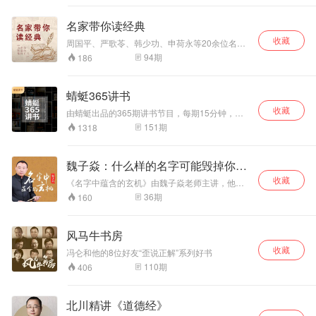
世之奇书”。其思想内容十分丰富，涵盖了哲学、
政治学、军事学、心理学、社会学、文学、情报
名家带你读经典
学等多种学科，是一部可以被广泛解读的著作。
收藏
它一直为中国乃至世界军事家、政治家和外交家
周国平、严歌苓、韩少功、申荷永等20余位名家
所研究，现又成为当代商家的必备之书。它所揭
担任你的“经典摆渡人”，用声音为你解读经典的魅
94
期
186
示的智谋权术的各类表现形式，被广泛运用于内
力。他们都是所在领域的顶级名家，很早便学会
政，外交、战争、经贸及公关等领域，其思想深
从经典作品中汲取营养，一致认为目前取得的成
深影响今人，享誉海内外。 如果说，儒家解决的
就离不开经典带来的力量。 这些名家凭借个人多
蜻蜓365讲书
是人与人的关系，道家解决的是人与规律的关
年的积累和感悟，他们掌握了轻松读透经典的方
系， 那么，鬼谷子的纵横之术就是让你建功立
收藏
法，40本横跨文学、哲学、心理学、历史学等多
由蜻蜓出品的365期讲书节目，每期15分钟，轻
业、真正充满权谋策略的智慧。 您所听到的《鬼
个领域的经典图书，会在有限的时间，帮你快速
松get最热门书籍，你想看的经典文学、超实用的
151
期
1318
谷子：原文精讲》这个节目的课程，我尽力争取
汲取“精神母乳”的养分。 聆听名家的声音，体味
各类技巧，解决你的阅读焦虑，为你提供更多阅
去繁化简，用通俗易懂的语言， 为你提炼拿来就
经典中的真诚、爱、奋斗、不屈和希望。感悟经
读视角，每天更新，欢迎收听！
用的鬼谷子智慧， 给你一套运筹帷幄的计谋宝
典给予名家自身无穷的鞭策、鼓舞和启迪。
魏子焱：什么样的名字可能毁掉你一
典、决胜千里的实用指南。
生
收藏
《名字中蕴含的玄机》由魏子焱老师主讲，他将
用结合二十余载潜心专研和实践，以及对国学之
36
期
160
精髓领悟及造诣，打造一堂别开生面、形象生动
的姓名学课堂，为你打开认识自己和世界的另一
扇窗。
风马牛书房
收藏
冯仑和他的8位好友“歪说正解”系列好书
110
期
406
北川精讲《道德经》