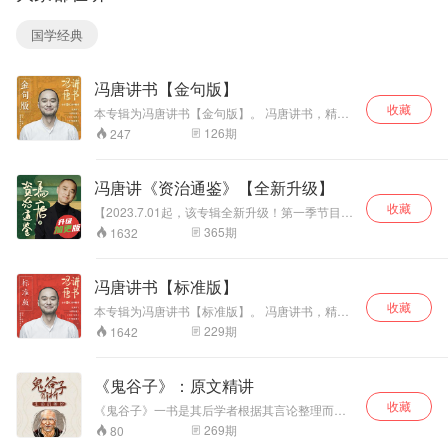
国学经典
冯唐讲书【金句版】
收藏
本专辑为冯唐讲书【金句版】。 冯唐讲书，精选
金线以上经典著作，用独具冯唐味儿的解读，用
126
期
247
读者意料之外的“非分”视角， 剥开经典的外衣，
探寻作者藏在深处的人性观察。把书读精、读
透。
冯唐讲《资治通鉴》【全新升级】
收藏
【2023.7.01起，该专辑全新升级！第一季节目已
完结】 历史代表着“通鉴”，“通”，从古至
365
期
1632
今；“鉴”，镜子，过去的镜子——提示现在，也提
示未来。《冯唐讲<资治通鉴>》是“冯唐成事
学”的核心构成部分，是一部伟大的“地球人生存指
冯唐讲书【标准版】
南”；以西方案例法重构中国先贤们的故事，结合
收藏
冯唐20多年管理实践，为大家提供“实用、接地
本专辑为冯唐讲书【标准版】。 冯唐讲书，精选
气、本土化”的管理行动指南。
金线以上经典著作，用独具冯唐味儿的解读，用
229
期
1642
读者意料之外的“非分”视角， 剥开经典的外衣，
探寻作者藏在深处的人性观察。把书读精、读
透。
《鬼谷子》：原文精讲
收藏
《鬼谷子》一书是其后学者根据其言论整理而成
的，这部两千多年前的谋略学巨著，是中国传统
269
期
80
文化中的奇葩，历来被人们称为“智慧之禁果，旷