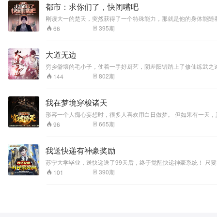
都市：求你们了，快闭嘴吧
刚读大一的楚天，突然获得了一个特殊能力，那就是他的身体能随着自己听到的一些话，自动发生变化。 同桌杨蓉；“嘻嘻，有个黑客大神做
395
期
66
大道无边
穷乡僻壤的毛小子，仗着一手好厨艺，阴差阳错踏上了修仙练武之
登场，共谱一场江湖传奇.......
802
期
144
我在梦境穿梭诸天
665
期
96
我送快递有神豪奖励
苏宁大学毕业，送快递送了99天后，终于觉醒快递神豪系统！ 只要
喜宿主完成一个特殊快递，奖励三星米其林餐厅。” “叮咚，恭喜宿
390
期
101
可以像您一样成为千亿富翁。” 苏宁：“这个简单，少赚9000个亿。