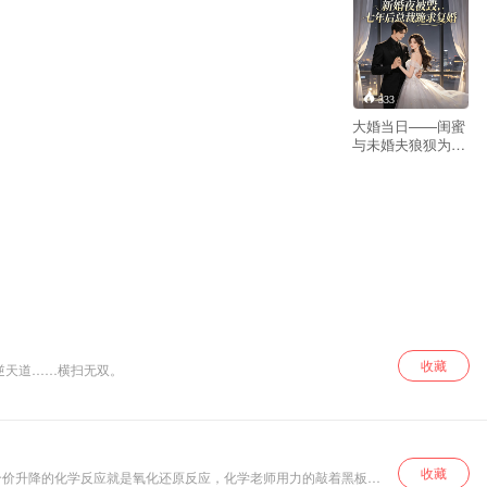
333
大婚当日——闺蜜
与未婚夫狼狈为奸
还顺走了她的家族
企业，她狼狈得像
一个笑话，爱得有
多深就伤得有多
狠。于是，她果断
跑了。七年后再相
遇，他一把揽住了
她的腰。顾落轻
笑，“先生，现在不
流行这样搭讪
了。”男人勾起她的
下巴，眼底火热一
收藏
，手撕隐世仙宗。 混迹都市之后，他又游仙界，逆天道……横扫无双。
片，“落落，你以为
除了我，你还能嫁
给谁？”
收藏
合价升降的化学反应就是氧化还原反应，化学老师用力的敲着黑板，