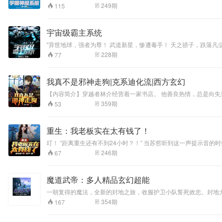
人，寡人忍你很久
这可是高考必考的知识点。再强调一遍，f(-x)=-f(x)是奇
249
期
115
有过一个想要当学霸的梦想呢？ 作者：只剩下烟雨；播者：书豪、
了！陆三七觉得把
他脑子饿瘦了，然
鹅……
宇宙级霸主系统
"异世地球，强者为尊！ 武道新星，惨遭毒手！ 天之骄子，跌落凡
属于自己的不败神话！"
228
期
77
我真不是邪神走狗|克系迪化流|西方玄幻
【内容简介】穿越者林介经营着一家书店。 他善良热情，总是向
向他请教推荐书目，并且向周边人也诉说着这个普通书店老板的事迹。 
359
期
53
重生：我老板实在太有钱了！
叮！ “距离重生还有不到24小时？！” 当苏哲听到这一声提示音的时候，他就知道，老天爷又给了自己一次机会。 重生到99年的苏哲，依靠着重生前24小时的记忆，中彩票、炒股票、投资原油，一步步打造属于他的商业
航空母舰。 “我这个人对钱没什么概念，就是说我根本不知
246
期
67
魔道武帝：多人精品玄幻超能
一朝复得的魔法，全新的封地之旅，收服护卫小队誓死效忠。封地
族的仇恨并未消减，他对整个大陆充满着疑惑，他是否会建立全新体制
354
期
167