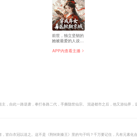
465
前世，独立坚韧的
她被最爱的人设计
杀死了自己的亲生
APP内查看主播
父母，心灰意冷下
引爆了身上的炸
弹…… 穿越后，面
对父亲的冷淡，姐
妹和姨娘的陷害，
她都一一还了回
去，只因她已不再
是那个草包废物顾
十一…… 面对腹黑
却专宠她一人的司
徒景，她那颗坚如
白歌，原本只是一个普通的平凡学生，因为一场意外却成黑龙殿的殿主，自此一路逆袭，拳打各路二代
钢铁的心开始慢慢
融化， 直到遇到和
她一起穿越过来的
司徒钰，受尽他的
百般折磨，他嘴角
勾着嗜血又好看的
者，皆白衣冠以送之。这不是《荆轲刺秦王》里的句子吗？千万要记住，凡有元素化