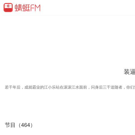
装逼
节目（464）