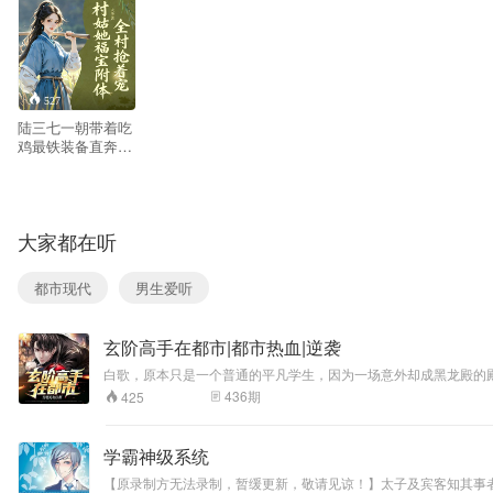
527
陆三七一朝带着吃
鸡最铁装备直奔田
园，光荣的成为了
一个——农村傻姑
娘？！老爹早死，
大娘要把她嫁村里
大家都在听
的二傻子好给她儿
子换亲？还说为她
好？新世纪女汉子
都市现代
男生爱听
能忍？嫁？呵呵，
某女一手AK一手
地雷，笑意盈盈面
玄阶高手在都市|都市热血|逆袭
对大娘。风太大，
你能再说一遍不？
一时心善捡了个病
436
期
425
鬼，没想到这病鬼
不仅霸占她床还要
霸占她？陆三七：
学霸神级系统
我看你是没挨过
揍！赵鸣川：女
【原录制方无法录制，暂缓更新，敬请见谅！】太子及宾客知其事