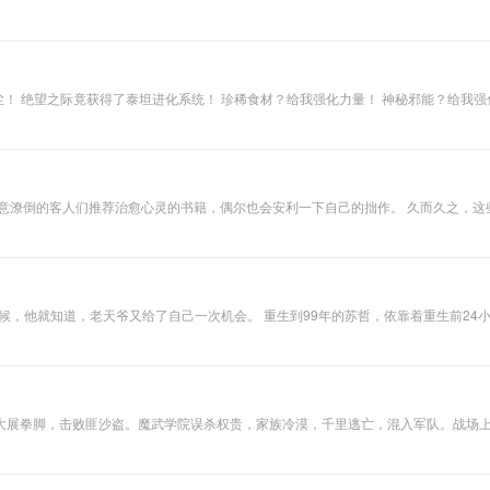
函数，千万别当成偶函数给混淆了，数学老师恨铁不成钢的说道。要知道，他可是有过十年
弧度：十一，不管
空语
前世今生，你都只
属于我一个人……
尘！ 绝望之际竟获得了泰坦进化系统！ 珍稀食材？给我强化力量！ 神秘邪能？给我
失意潦倒的客人们推荐治愈心灵的书籍，偶尔也会安利一下自己的拙作。 久而久之，
他们尊敬而亲切地称呼他为—— “邪神的鬣狗”、“血肉福音书的传播者”、“尸食教典仪
道自己有多少钱，说实话，我之前想存钱买架航空母舰，1秒……2秒……好了，存够了！”—
大展拳脚，击败匪沙盗。魔武学院误杀权贵，家族冷漠，千里逃亡，混入军队。战场
，是否会颠覆整个家族......带你进入和斗罗不一样的魔法大陆场面恢弘大气，故