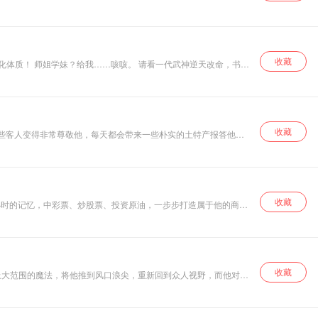
以上的教学经验。底子这么差的学生，他还是头一次见到。谁的青春不曾
收藏
强化体质！ 师姐学妹？给我……咳咳。 请看一代武神逆天改命，书写
收藏
这些客人变得非常尊敬他，每天都会带来一些朴实的土特产报答他，
的撰写者”、“群星的牧羊人”。 “？？？”
收藏
—苏哲。
收藏
上大范围的魔法，将他推到风口浪尖，重新回到众人视野，而他对家
事紧凑环环相扣，带你进入和斗罗不一样的魔法大陆