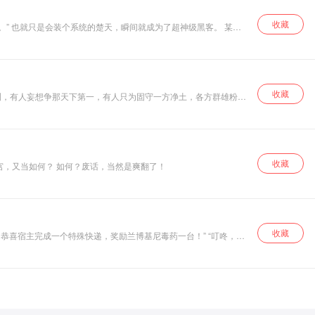
收藏
模特身材就好了。” 正好路过的楚天，身材瞬间变化，秒化型男。 校花；“楚天，你会打篮球吗？” 楚天刚想说不会，结果，磅礴的信息涌入，瞬间成为扣篮王。
收藏
测，有人妄想争那天下第一，有人只为固守一方净土，各方群雄粉墨
收藏
形容一个人痴心妄想时，很多人喜欢用白日做梦。 但如果有一天，真的能够在梦境中穿梭诸天万界，在梦境中获得无比强大的力量，在梦境中疯狂开后宫，又当如何？ 如何？废话，当然是爽翻了！
收藏
，恭喜宿主完成一个特殊快递，奖励兰博基尼毒药一台！” “叮咚，恭
30%股份。”……… 某次记者采访。 记者：“苏先生您好，怎么才