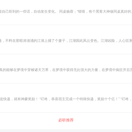
同桌真好的。” 也就只是会装个系统的楚天，瞬间就成为了超神级黑客。 某不
认识的女生；“唉，我男朋友要是也有这种
途，不料在那暗涛汹涌的江湖上捅了个篓子，江湖因此风云变色。江湖凶险，人心叵
送快递，就有神豪奖励！ “叮咚，恭喜宿主完成一个特殊快递，奖励十个亿！” “叮咚
主完成一个特殊快递，奖励十栋房。” “叮咚，恭喜宿主完成一个特殊快递，奖励企鹅集团
” 全体记者石化，在风中凌乱。
必听推荐