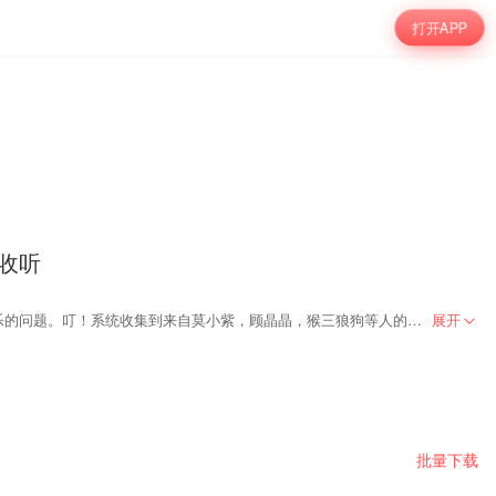
打开APP
费收听
若干年后，成就霸业的江小乐站在滚滚江水面前，问身后三千追随者，你们知道什么是浪吗？所有人用他们凝聚在江小乐后脑勺的视线，无声回答了江小乐的问题。叮！系统收集到来自莫小紫，顾晶晶，猴三狼狗等人的鄙视情绪值+250......
展开
批量下载