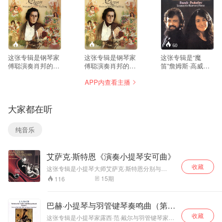
--
--
60
这张专辑是钢琴家
这张专辑是钢琴家
这张专辑是“魔
傅聪演奏肖邦的10
傅聪演奏肖邦的11
笛”詹姆斯·高威与
首《夜曲》，属于
首《夜曲》，这是
钢琴女祭司玛莎·阿
APP内查看主播
肖邦中期成熟一直
非常独特的版本，
格丽奇早期的经典
到生命晚期的夜曲
和很多西方演奏家
录音，一个合作无
创作，相比早期夜
处理不一样。傅聪
间典藏版本。专辑
大家都在听
曲，情绪更复杂、
不刻意渲染悲戚感
演奏、录音水平一
织体厚重，悲剧
伤，气质偏向清
流，获得《日本唱
性、沉思感更强。
淡、留白、写意，
片艺术》推荐。 詹
纯音乐
傅聪以东方美学理
如同中国水墨画；
姆斯·高威是举世公
解肖邦，不追求过
触键克制，踏板运
认的长笛大师，经
度煽情，克制、通
用审慎，线条层次
常以独奏家身份活
艾萨克·斯特恩《演奏小提琴安可曲》
透，歌唱性极强，
非常清晰，把夜曲
跃在世界各地舞
触键音色温润，对
内在复调线条清晰
台，广受乐迷喜
收藏
这张专辑是小提琴大师艾萨克·斯特恩分别与
复调层次处理是一
地剥离出来，而不
爱。玛莎·阿格里奇
Frank Brieff、Milton Katims指挥的哥伦比亚交响
15
期
116
大亮点，区别于很
是一味朦胧的浪漫
是钢琴界的佼佼
乐团合作，演奏15首著名的小提琴小品，都是非
多西方演奏家浓烈
音响。傅聪在节奏
者，她娴熟精湛的
常适合作为返场曲使用的曲目，因为它们都较短
戏剧化的处理方
小、旋律优美、技巧虽不能说艰深但也有炫技成
处理上，自由速度
演奏技巧，犀利、
巴赫·小提琴与羽管键琴奏鸣曲（第一
分，更重要的是听众对这些曲子都颇熟悉，很容
式。 这版录音在伦
（rubato）克制而
流畅的音乐风格和
辑）
收藏
易引起共鸣。其实这些曲子还有一个最重要的用
敦完成，钢琴音色
有灵气，不会过度
华丽的音色折服无
这张专辑是小提琴家露西·范·戴尔与羽管键琴家鲍