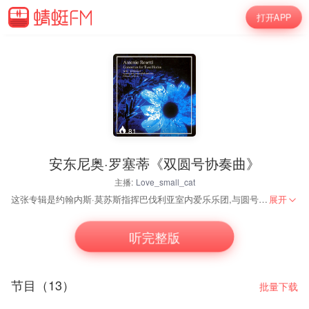
打开APP
81
安东尼奥·罗塞蒂《双圆号协奏曲》
主播:
Love_small_cat
这张专辑是约翰内斯·莫苏斯指挥巴伐利亚室内爱乐乐团,与圆号演奏家克劳斯·瓦伦多夫、萨拉·维尔斯合作，演奏安东尼奥·罗塞蒂的四部《双圆号协奏曲》。 安东尼奥·罗塞蒂是古典主义时期一位不可忽略的伟大作曲家，他在圆号创作方面有了极大的成就，影响了整个古典主义时期，尤其是对莫扎特圆号作品的创作影响颇深。 圆号，唇振动气鸣乐器。又称法国号。广泛用于交响乐队、军乐队中的铜管乐器。铜制螺旋形管身，漏斗状号嘴，喇叭口较大。古典的圆号音高为F或降B调，有4个阀键（有直立式和旋转式两种），用增加管子长度的办法降低圆号自然泛音的音高。阀键使得演奏者能够吹奏从低音B到高音F之间的所有半音。圆号是移调乐器，记谱用高音谱表，比实际音响高五度。现代最常用的是F调圆号，有许多演奏家使用双调圆号，这种圆号有一个由左手拇指控制的F附管的阀键，用以增加长度，使圆号从降B调转入较低音域的F调。圆号演奏者可将手插入喇叭口，这样既可减弱音量又可改变音色，形成阻塞音，也可使用梨形的弱音器，但不改变音高。用阻塞音和弱音器后音量减小，弱奏时音色温柔、暗淡，有远距离的效果，强奏时发出粗犷破裂般的音质。现代圆号是由1650年前后法国的猎人号角发展而来，为了能在一个号上吹出各种调来，演奏家曾在号嘴下装有可插接的管，德国的A.J.汉佩尔改进了这种装置。17世纪进入管弦乐队，19世纪初直升式阀键由F.布吕默尔和H.施特尔策尔发明，被众多制作家采用。大约在1900年新近发明的双调圆号替代了人们所喜欢的F调阀键圆号。圆号声音柔和、丰满，和木管、弦乐器的声音能很好地融合。在交响乐队中 ，通常使用4支圆号。
展开
听完整版
节目（13）
批量下载