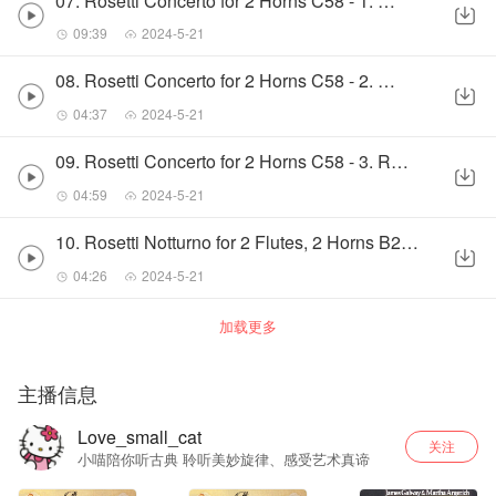
07. Rosetti Concerto for 2 Horns C58 - 1. Allegro
09:39
2024-5-21
08. Rosetti Concerto for 2 Horns C58 - 2. Roman
04:37
2024-5-21
09. Rosetti Concerto for 2 Horns C58 - 3. Rondeau
04:59
2024-5-21
10. Rosetti Notturno for 2 Flutes, 2 Horns B27 - 1. Macrhe maestoso
04:26
2024-5-21
加载更多
主播信息
Love_small_cat
关注
小喵陪你听古典 聆听美妙旋律、感受艺术真谛