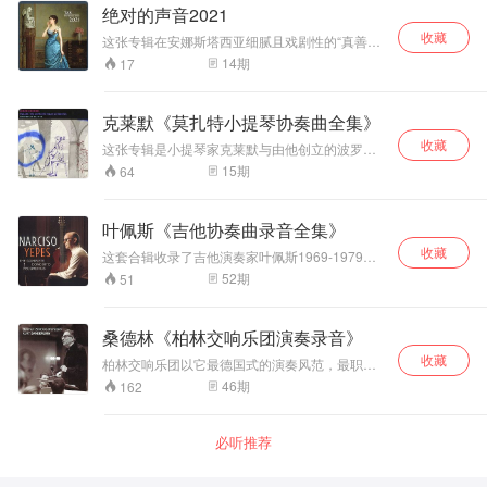
赞。钢琴与长笛的
六世纪的诗歌。格拉纳多斯的音乐风格受到西班
绝对的声音2021
弘，使用稍慢的速度更加加剧了作品中这种基
优秀平衡和生动的
牙民间音乐的影响，作品中常常融入了弗拉门戈
调，体现出古典风格中的沉淀与积累。
收藏
等元素。《古风短歌集》也不例外，它具有浓郁
空间感使这张唱片
这张专辑在安娜斯塔西亚细腻且戏剧性的“真善
的西班牙风格，旋律优美、节奏独特。《古风短
更具聆听和收藏价
美”演奏中揭开序幕。西格恩将《这个秋天》注入
14
期
17
歌集》中每首歌曲都有不同的主题，例如爱情、
值，除此，这还是
独特的美，如秋日凉风轻吹，吹走了所有的烦恼
自然、历史等，通过歌声表达了诗人对生活的思
忧愁。英国民谣诗人亚伦·泰勒将历经40年考验的
一张测试音响非常
考和感受。 《古风短歌集》以钢琴伴奏的女高音
《你终于明白》呈献给喜欢音乐的你。马西莫·法
优秀的室内乐唱
克莱默《莫扎特小提琴协奏曲全集》
独唱形式呈现，演唱者需要具备较高的音乐技巧
罗带来《黄昏三镖客》让你如同狂放不羁的牛
片。 普罗科菲耶夫
和表现力，以展现出歌曲中的情感和意境。这是
收藏
仔，身临尘土飞扬的荒野沙漠。《雨中欢笑》即
这张专辑是小提琴家克莱默与由他创立的波罗的
《D大调第二号长
格拉纳多斯的代表作之一，它展现了西班牙音乐
使是没有带伞的雨天，妮基·派洛特甜美的嗓音总
海室内乐团合作，2009年在萨尔兹堡音乐节的现
笛奏鸣曲》作品
15
期
64
的独特魅力，对后来的西班牙音乐发展产生了重
是能让你的心暖呼呼的。《避世者》是挪威环保
场演奏录音，发行后广受赞誉。与克雷默早年与
94，作于1942-
要影响。
歌手伊诺·法拉结合优美的乡村和民谣旋律，唱出
指挥家哈农库特合作的版本比较，这个版本要更
1943年。这首奏鸣
了他对大自然的爱。钢琴诗人凯特尔与小提琴家
加出色，主要是将关注点更聚焦在独奏家身上。
曲共有四个乐章，
叶佩斯《吉他协奏曲录音全集》
古罗跨越所有音乐的主观意识，一起《走出迷
沿袭了古典奏鸣曲
雾》。芭菠·杨格以《黑暗中漫舞》共同勉励所有
收藏
这套合辑收录了吉他演奏家叶佩斯1969-1979年
的结构，而在和声
音乐工作者，虽然身处黑暗之中，但不能放弃希
间录制的吉他协奏曲，包括：罗德里戈、维瓦尔
与织体等方面颇具
52
期
51
望。《阿拉贝克斯蓝调》史诺尔·寇克四重奏与史
第、朱利亚尼、巴卡里塞、阿尔夫特、欧哈纳、
创新性，是近现代
蒂芬·莱利的结合活泼热情，犹如一杯充满灵魂和
鲁伊斯-皮博、维拉-罗伯斯、卡斯泰尔沃-泰代斯
长笛奏鸣曲的代表
摇摆的鸡尾酒。《最终》挪威格莱美奖醉佳女歌
科等作曲家的作品。 那西索·叶佩斯（Narciso
性作品。长笛独奏
桑德林《柏林交响乐团演奏录音》
手绮拉带领音乐家们在疫情期间，用音乐留下印
Yepes，1927-1997）西班牙吉他演奏家。四岁
部分技巧飞扬、充
记，像一棵强壮的大树，紧紧的团结在一起。挪
收藏
学吉他。十二岁入巴伦西亚市音乐学院，二十岁
柏林交响乐团以它最德国式的演奏风范，最职业
满着戏剧般的张力
威最会唱歌的男人福罗塔以似乎不属于这个世界
赴马德里，在西班牙国立管弦乐团协奏下演奏罗
化的演奏热情以及全体团员德国式的合作精神常
46
期
162
的声音唱出《灵歌》占领你的灵魂。被誉为《史
与抒情性，对演奏
德里戈《阿兰胡埃斯协奏曲》，引起很大反响。
年获得了音乐界同仁和广大观众的赞许和认可。
上最伟大的唱片制作人》的乔治·马丁以《老波士
者的技巧和音乐表
后以独奏家身份从事演出活动，并在巴黎求教于
世界众多顶级的指挥大师和艺术大师常年和柏林
顿》展现音乐创作天赋。亚弗·泰勒弗森与克罗·奥
现能力是很大的考
作曲家、小提琴家艾奈斯库和钢琴家基赛金，
交响乐团持着长期的合作演出。
恩用《船歌》带你进入浪漫的水都，贡多拉在蜿
必听推荐
验；而钢琴部分也
1952年为法国影片《被禁止的游戏》配乐，其中
蜒水道间来往穿梭，如诗如画。专辑在挪威国宝
十分精彩，并非通
《爱的罗曼斯》流传很广。擅长演奏西班牙近现
级小提琴家亚弗·泰勒弗森气势磅礡，撼动人心的
过固定的伴奏音型
代作品。其演奏技巧高超而洗练，乐曲处理富有