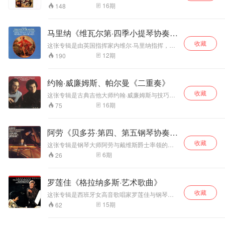
途，可以给儿童作为古典音乐的入门教材，既好
饱满自然，动态范
勃·范·阿斯普伦合作，演奏巴赫的四部《小提琴与
拖沓煽情；部分曲
数乐迷。两位乐坛
16
期
148
听又易懂还不长，小孩子们很容易就能接受并喜
羽管键琴奏鸣曲》。 小提琴与羽管键琴奏鸣曲是
围大，是傅聪艺术
目速度比常见版本
的王者合作演奏了
爱。 专辑包含英国民歌《绿袖子》、克莱斯勒
巴赫的进一步探索与创新。他大胆地化繁为简，
成熟期的重要录
偏快，但并不仓
普罗科菲耶夫和弗
《爱的忧伤》、舒伯特《圣母颂》、门德尔松
保留羽管键琴声部，将上声部两把小提琴变为一
音。其中Op.48、
促，重在音乐气韵
朗克的《长笛奏鸣
马里纳《维瓦尔第·四季小提琴协奏
《乘着歌声的翅膀》、勃拉姆斯《第5号匈牙利舞
把，并去掉维奥尔琴的低音旋律，在乐器组合上
Op.62都是肖邦晚
流动。
曲》。两位大师的
曲》、里姆斯基-柯萨科夫《野蜂飞舞》、拉赫玛
曲》
收藏
初步具备了现代二重奏鸣曲的雏形。值得注意的
这张专辑是由英国指挥家内维尔·马里纳指挥，圣
期杰作：c小调
精妙配合，让音乐
尼诺夫《练声曲》、格什温《波吉与贝丝》选段
是，羽管键琴不再是简单的伴奏与陪衬。巴赫独
马丁室内乐团演奏的维瓦尔第的《四季小提琴协
Op.48‑1 宏大悲
呈现出迷人的色彩
12
期
190
等等。
创性地在羽管键琴声部加入旋律，与小提琴声部
奏曲》。维瓦尔第的《四季小提琴协奏曲》是他
壮，Op.62两首是
与魅力。 高威的长
形成二重对位，赋予键盘乐器更为繁重的音乐使
最著名的作品之一，也是古典音乐中的经典之
肖邦生前最后出版
笛音色细腻、华
命，达到独当一面的高度，这一革新是历史性
作。这部作品以四个季节为主题，分别描绘了春
的夜曲，意境内敛
丽，丰富的泛音让
约翰·威廉姆斯、帕尔曼《二重奏》
的。 《小提琴与羽管键琴奏鸣曲》BWV1014-
天的生机勃勃、夏天的炎热、秋天的丰收和冬天
沧桑。
笛声更加飘逸高
1019，大约作于1717-1723年。著名的巴赫评论
收藏
的寒冷。马里纳的指挥风格细腻而富有感染力，
这张专辑是古典吉他大师约翰·威廉姆斯与技巧与
贵。1975年是高威
家史怀哲认为，悲痛、神秘感是这6部有伴奏奏鸣
他带领圣马丁室内乐团演奏出了一种充满活力和
才情兼具的小提琴大师帕尔曼合作演奏帕格尼
16
期
75
演奏生涯中状态最
曲的主要内涵，“悲痛支配了这些作品，巴赫可能
激情的音乐风格。圣马丁室内乐团的演奏技巧非
尼、朱里尼的二重奏作品。这张旷世珍藏版，完
好的时期，这几首
是在失去前妻的印象之下创作的这些作品。”“这些
常出色，他们的演奏充满了细节和情感，让人感
美体现意大利双杰的艺术精神。 以出神入化的演
奏鸣曲在他的演绎
作品如同贝多芬的奏鸣曲，也是表现感情和内在
受到了维瓦尔第音乐中的细腻和美妙。这张专辑
奏技巧、瘦骨嶙峋的面容、热情奔放的曲韵而深
阿劳《贝多芬·第四、第五钢琴协奏
下摆脱了阴柔之
体验的，但呈现出来的却是力量代替了热情。”
的录音质量非常高，声音清晰而富有层次感，让
入人心的意大利“超技派”小提琴演奏、作曲家帕格
气，音色明亮。具
人仿佛置身于音乐会现场。这是一张非常优秀的
曲》
收藏
尼尼，《二十四首随想曲》堪称其代表作，也是
这张专辑是钢琴大师阿劳与戴维斯爵士率领的德
有强烈的金属质
专辑，马里纳和圣马丁室内乐团的演奏完美地展
一般乐迷所熟知的古典音乐作品；然而他特别选
累斯顿国立管弦乐团合作，演奏贝多芬第四、第
6
期
26
感。充满了喜悦精
现了维瓦尔第音乐的魅力。如果你喜欢古典音
择吉他作为另一创作题材，谱写下约两百首的吉
五钢琴协奏曲。阿劳的演奏充满着“禅意”，他的演
乐，那么这张专辑绝对值得一听。
神，生气勃勃。阿
他音乐。专辑中精选的奏鸣曲、小品等，一反帕
奏是内敛、平静的。与其他演奏家相比，他的诠
格丽奇娴熟精湛的
格尼尼光璨的风格，而显现柔魅的气韵，一新你
释不是很热情激动，但是带着演奏家本人的思
罗莲佳《格拉纳多斯·艺术歌曲》
演奏技巧、丰富的
的耳目。 吉他演奏兼作曲家的朱里尼，深谙吉
考。因为是阿劳晚年的录音，演奏自然不会是年
他，作品对吉他刻划细腻，专辑中所选作品是朱
力度变化，音色自
收藏
轻人显山露水的那种气派。音乐的处理相当收
这张专辑是西班牙女高音歌唱家罗莲佳与钢琴家
里尼较鲜为人知的吉他曲，将吉他独具的音响发
然，钢琴高音区的
敛，音乐的结构是更为清晰，横向结构的立体感
拉罗查合作，演唱格拉纳多斯的声乐套曲《古风
15
期
62
挥尽净。
光彩和纯净的中低
很好，音乐纵向结构上的推进自然而均衡，弹性
短歌集》、《爱情歌曲集》。 《古风短歌集》声
速度使用的幅度和次数都少。这是一位沉稳、内
音区表现都值得称
乐套曲，共有十二首歌曲，歌词均取自西班牙十
省和使人产生崇敬感的贝多芬。整体是华贵和恢