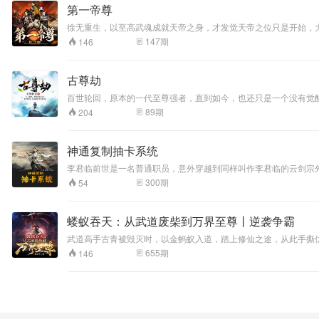
第一帝尊
徐无重生，以至高武魂成就天帝之身，才发觉天帝之位只是开始，
147
期
146
古尊劫
百世轮回，原本的一代至尊强者，直到如今，也还只是一个没有觉
89
期
204
神通复制抽卡系统
李君临前世是一名普通职员，意外穿越到同样叫作李君临的云剑宗
300
期
54
蝼蚁吞天：从武道废柴到万界至尊丨逆袭争霸
武道高手古青被毁灭时，以金蚂蚁入道，踏上修仙之途，从此手撕
655
期
146