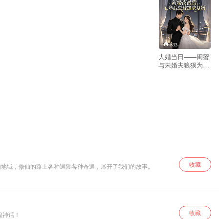
333
大婚当日——闺蜜
与未婚夫狼狈为奸
还顺走了她的家族
企业，她狼狈得像
一个笑话，爱得有
多深就伤得有多
狠。于是，她果断
跑了。七年后再相
遇，他一把揽住了
她的腰。顾落轻
笑，“先生，现在不
流行这样搭讪
了。”男人勾起她的
下巴，眼底火热一
收藏
仙地域，修仙的路上各种遇险各种奇遇，展开了我们的故事。
片，“落落，你以为
除了我，你还能嫁
给谁？”
收藏
煌神话！