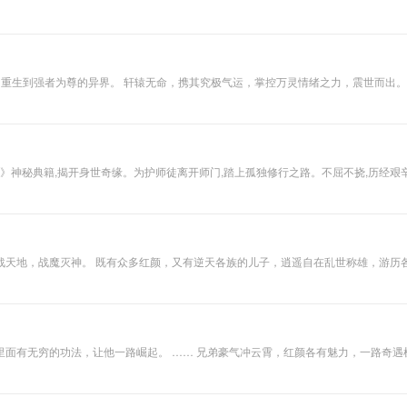
弧度：十一，不管
前世今生，你都只
属于我一个人……
，重生到强者为尊的异界。 轩辕无命，携其究极气运，掌控万灵情绪之力，震世而出
爱恨分明、快意恩仇终不悔。" 看玄幻的人，不会不知道《飘渺之旅》这本书，它被
群雄,最后一战亦在无形,究竟他能否彻底解开心结?这一切的谜底终将大白。
战天地，战魔灭神。 既有众多红颜，又有逆天各族的儿子，逍遥自在乱世称雄，游历
面有无穷的功法，让他一路崛起。 …… 兄弟豪气冲云霄，红颜各有魅力，一路奇遇