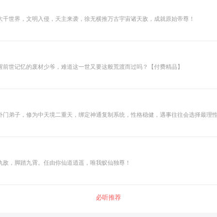
大千世界，文明入侵，天主来袭，徐无横推万古宇宙诸天敌，成就原始帝尊！
醒前世记忆的废材少爷，难道这一世又要这般荒渡而过吗？【付费精品】
外门弟子，修为中天境二重天，绑定神通复制系统，性格稳健，遇事往往会选择最理
仇敌，脚踏九霄。任由你仙道逍遥，唯我蚁仙独尊！
必听推荐