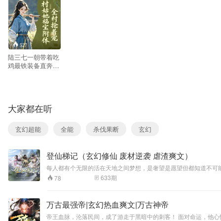
527
陆三七一朝带着吃
鸡最铁装备直奔田
园，光荣的成为了
一个——农村傻姑
娘？！老爹早死，
大娘要把她嫁村里
大家都在听
的二傻子好给她儿
子换亲？还说为她
好？新世纪女汉子
玄幻超能
全能
杀伐果断
玄幻
能忍？嫁？呵呵，
某女一手AK一手
地雷，笑意盈盈面
登仙梯记（玄幻修仙 废材逆袭 虐渣爽文）
对大娘。风太大，
你能再说一遍不？
每人都有个无限的活在天地之间梦想，是奢望是愿望但都知道不可
一时心善捡了个病
633
期
78
鬼，没想到这病鬼
不仅霸占她床还要
霸占她？陆三七：
万古最强帝|玄幻热血爽文|万古神帝
我看你是没挨过
揍！赵鸣川：女
帝王血脉，沦落民间，成了游走于黑暗中的刺客！ 面对命运，他