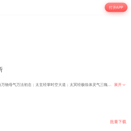
打开APP
听
《太上十三经》、《太易十三经》、《太玄十三经》、《太冥三炼经》乃修界四大至法，统称四十二章经。太上经衍化五行、阴阳、引斥、生死；太易经乃万物母气万法初念；太玄经掌时空大道；太冥经极练体灵气三魄。一枚古朴扳指流落天苍海陆，引发一系列震苍天溃溃，摄赤手玄元；气吞天时，行藏山岳，点指豪情断狱血，擒龙弓满月；金鳞难容天苍里，天北望，破壁障。修界至法，上易真经，撕空摘星，唯有玄冥。故事从花寻风机缘习得《太玄十三经》开始。
展开
批量下载