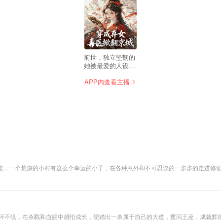
465
前世，独立坚韧的
她被最爱的人设计
杀死了自己的亲生
APP内查看主播
父母，心灰意冷下
引爆了身上的炸
弹…… 穿越后，面
对父亲的冷淡，姐
妹和姨娘的陷害，
她都一一还了回
去，只因她已不再
是那个草包废物顾
十一…… 面对腹黑
却专宠她一人的司
徒景，她那颗坚如
能，一个荒凉的小村有这么个幸运的小子，在各种意外和不可思议的一步步的走进修
钢铁的心开始慢慢
融化， 直到遇到和
她一起穿越过来的
司徒钰，受尽他的
百般折磨，他嘴角
勾着嗜血又好看的
心怀不惧，在杀戮和血腥中感悟成长，硬踏出一条属于自己的大道，重回王座，成就辉