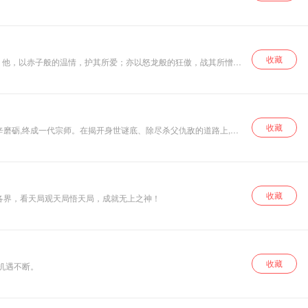
收藏
。 他，以赤子般的温情，护其所爱；亦以怒龙般的狂傲，战其所憎。
称为网络玄幻中修真类作品的奠基之作，和《诛仙》、《小兵传奇》
收藏
收藏
各界，看天局观天局悟天局，成就无上之神！
收藏
机遇不断。