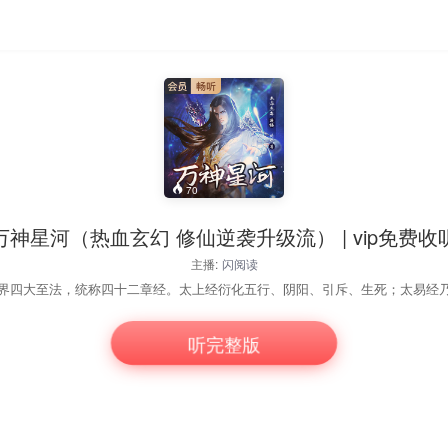
70
万神星河（热血玄幻 修仙逆袭升级流） | vip免费收
主播:
闪阅读
听完整版