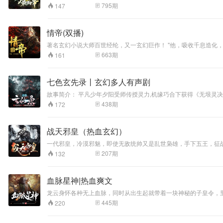
人，寡人忍你很久
795
期
147
了！陆三七觉得把
他脑子饿瘦了，然
鹅……
情帝(双播)
著名玄幻小说大师百世经纶，又一玄幻巨作！ "他，吸收千息造化
在这弱肉强食，适者生存的世界，他仗剑穹苍、步步血痕终不惧；
663
期
161
一起被誉为“网络三大奇书”。
七色玄先录丨玄幻多人有声剧
故事简介： 平凡少年夕阳受师传授灵力,机缘巧合下获得《无垠灵决》神秘典籍,揭开身世奇缘。为护师徒离开师门,踏上孤独修行之路。不屈不挠,历经艰辛磨砺,终成一代宗师。在揭开身世谜底、除尽杀父仇敌的道路上,重
重阻碍接踵而至,惊心动魄剧情一浪高过一浪。当夕阳终成至尊,震慑
438
期
172
战天邪皇（热血玄幻）
一代邪皇，冷漠邪魅，即使无敌统帅又是乱世枭雄，手下五王，征
207
期
132
血脉星神|热血爽文
龙云身怀各种无上血脉，同时从出生起就带着一块神秘的子皇令，里
445
期
220