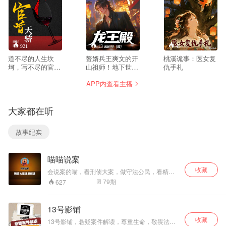
921
13
45
道不尽的人生坎
赘婿兵王爽文的开
桃溪诡事：医女复
坷，写不尽的官场
山祖师！地下世界
仇手札
风流。一代天骄张
王者Satan，做了
APP内查看主播
一凡，放弃了显赫
总裁家的女婿! 全
的家庭背景，只身
网引起潮流！ 横扫
来到一叶小镇，成
各大榜单！ 是连韩
大家都在听
了历史上最年轻的
三千都要去学习模
镇长。斗贪平黑整
仿的最强赘婿！ 他
治安，过关斩将求
是那龙王殿之主，
故事纪实
发展，且看他如何
全网最强上门狂
从一介小小的镇
婿！ 全网渠道爆
长，平步青云，直
销！宠妻狂魔张玄
喵喵说案
达天听。都说官场
来临！
坎坷，人生渺渺，
收藏
会说案的喵，看刑侦大案，做守法公民，看精彩
凭什么他可以醉卧
故事，懂法律常识。
79
期
627
美人膝，笑看风云
起？情场得意，官
场风流？把酒风含
13号影铺
笑。
收藏
13号影铺，悬疑案件解读，尊重生命，敬畏法