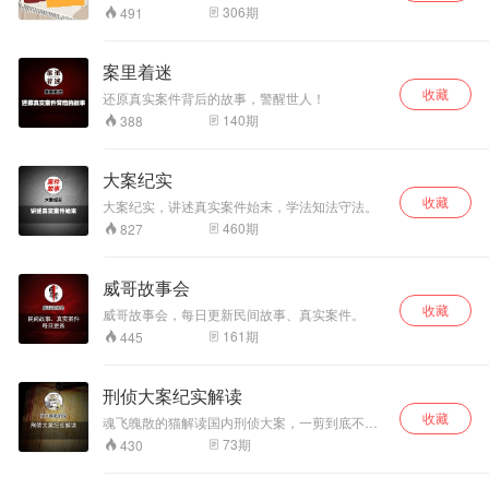
律。
306
期
491
案里着迷
收藏
还原真实案件背后的故事，警醒世人！
140
期
388
大案纪实
收藏
大案纪实，讲述真实案件始末，学法知法守法。
460
期
827
威哥故事会
收藏
威哥故事会，每日更新民间故事、真实案件。
161
期
445
刑侦大案纪实解读
收藏
魂飞魄散的猫解读国内刑侦大案，一剪到底不啰
嗦，让你身临现场。
73
期
430