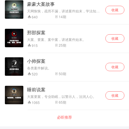
豪豪大案故事
收藏
天网恢恢，疏而不漏，讲述案件始末，学法知法
懂法。以案为鉴，警钟长鸣！
14
期
640
邢部探案
收藏
大案、要案、案中案，讲述案件始末。
25
期
915
小帅探案
收藏
各类案件解说。
50
期
520
睡前说案
收藏
大案要案，专业助眠，以警示人，法润人心。
65
期
1065
必听推荐